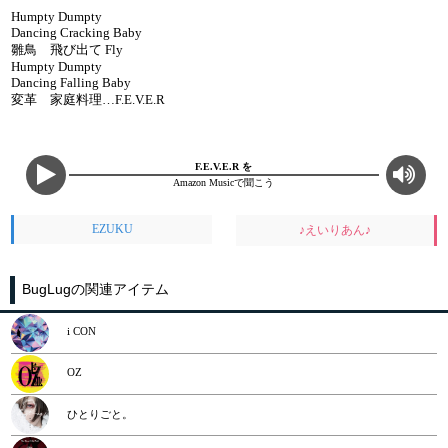
Humpty Dumpty
Dancing Cracking Baby
雛鳥 飛び出て Fly
Humpty Dumpty
Dancing Falling Baby
変革 家庭料理…F.E.V.E.R
F.E.V.E.R を
Amazon Musicで聞こう
EZUKU
♪えいりあん♪
BugLugの関連アイテム
i CON
OZ
ひとりごと。