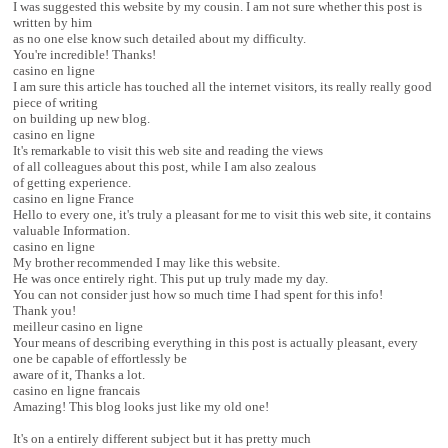
I was suggested this website by my cousin. I am not sure whether this post is
written by him
as no one else know such detailed about my difficulty.
You're incredible! Thanks!
casino en ligne
I am sure this article has touched all the internet visitors, its really really good
piece of writing
on building up new blog.
casino en ligne
It's remarkable to visit this web site and reading the views
of all colleagues about this post, while I am also zealous
of getting experience.
casino en ligne France
Hello to every one, it's truly a pleasant for me to visit this web site, it contains
valuable Information.
casino en ligne
My brother recommended I may like this website.
He was once entirely right. This put up truly made my day.
You can not consider just how so much time I had spent for this info!
Thank you!
meilleur casino en ligne
Your means of describing everything in this post is actually pleasant, every
one be capable of effortlessly be
aware of it, Thanks a lot.
casino en ligne francais
Amazing! This blog looks just like my old one!
It's on a entirely different subject but it has pretty much