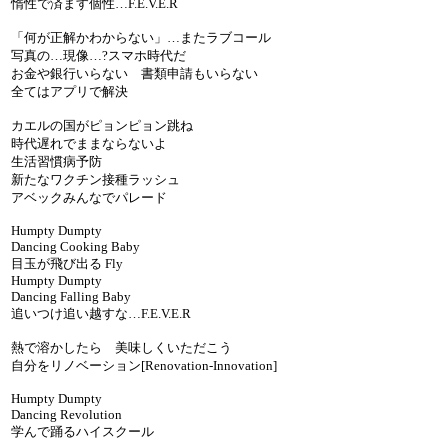
惰性で済ます個性…F.E.V.E.R
「何が正解かわからない」…またラブコール
写真の…現像…?スマホ時代だ
お金や銀行いらない 書類申請もいらない
全てはアプリで解決
カエルの国がピョンピョン跳ね
時代遅れでままならないよ
生活習慣病予防
新たなワクチン接種ラッシュ
アベックみんなでパレード
Humpty Dumpty
Dancing Cooking Baby
目玉が飛び出る Fly
Humpty Dumpty
Dancing Falling Baby
追いつけ追い越すな…F.E.V.E.R
熱で溶かしたら 美味しくいただこう
自分をリノベーション[Renovation-Innovation]
Humpty Dumpty
Dancing Revolution
学んで踊るハイスクール