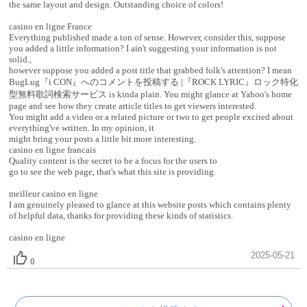
the same layout and design. Outstanding choice of colors!
casino en ligne France
Everything published made a ton of sense. However, consider this, suppose
you added a little information? I ain't suggesting your information is not
solid.,
however suppose you added a post title that grabbed folk's attention? I mean
BugLug『i CON』へのコメントを投稿する |『ROCK LYRIC』ロック特化
型無料歌詞検索サービス is kinda plain. You might glance at Yahoo's home
page and see how they create article titles to get viewers interested.
You might add a video or a related picture or two to get people excited about
everything've written. In my opinion, it
might bring your posts a little bit more interesting.
casino en ligne francais
Quality content is the secret to be a focus for the users to
go to see the web page, that's what this site is providing.
meilleur casino en ligne
I am genuinely pleased to glance at this website posts which contains plenty
of helpful data, thanks for providing these kinds of statistics.
casino en ligne
2025-05-21
0