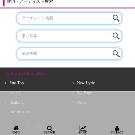
歌詞・アーティスト検索
ROCK LYRIC Contents
Site Top
New Lyric
Search
My Page
Ranking
News
Information
About ROCK LYRIC
HOME
SEARCH
RANK
MY PAGE