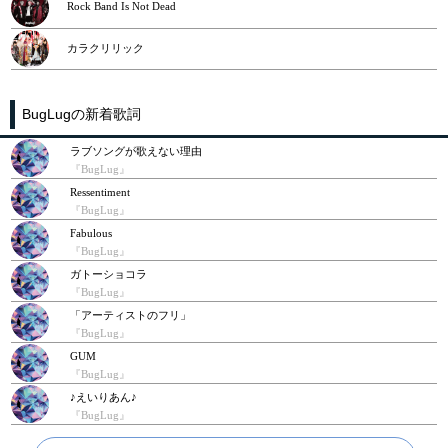
Rock Band Is Not Dead
カラクリリック
BugLugの新着歌詞
ラブソングが歌えない理由
『BugLug』
Ressentiment
『BugLug』
Fabulous
『BugLug』
ガトーショコラ
『BugLug』
「アーティストのフリ」
『BugLug』
GUM
『BugLug』
♪えいりあん♪
『BugLug』