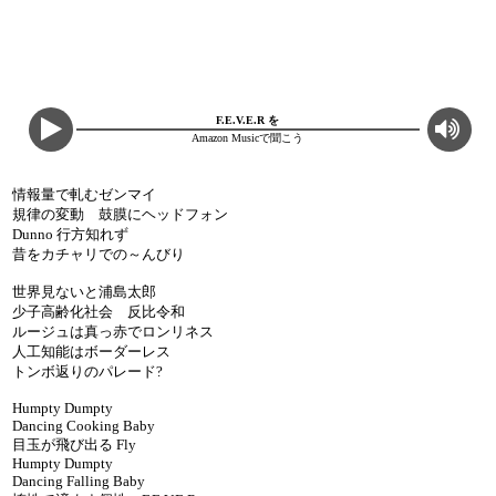
F.E.V.E.R を
Amazon Musicで聞こう
情報量で軋むゼンマイ
規律の変動 鼓膜にヘッドフォン
Dunno 行方知れず
昔をカチャリでの～んびり
世界見ないと浦島太郎
少子高齢化社会 反比令和
ルージュは真っ赤でロンリネス
人工知能はボーダーレス
トンボ返りのパレード?
Humpty Dumpty
Dancing Cooking Baby
目玉が飛び出る Fly
Humpty Dumpty
Dancing Falling Baby