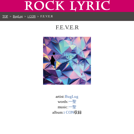
TOP
＞
BugLug
＞
i CON
＞
F.E.V.E.R
F.E.V.E.R
artist:
BugLug
words:
一聖
music:
一聖
album:
i CON
収録