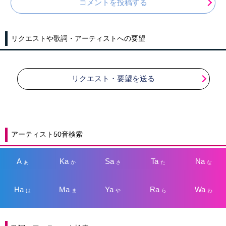
コメントを投稿する
リクエストや歌詞・アーティストへの要望
リクエスト・要望を送る
アーティスト50音検索
A
Ka
Sa
Ta
Na
あ
か
さ
た
な
Ha
Ma
Ya
Ra
Wa
は
ま
や
ら
わ