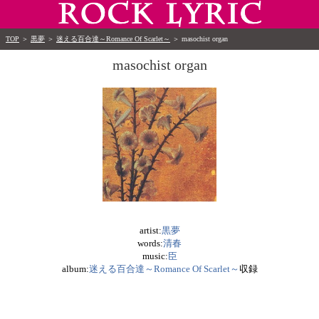
TOP
＞
黒夢
＞
迷える百合達～Romance Of Scarlet～
＞
masochist organ
masochist organ
artist:
黒夢
words:
清春
music:
臣
album:
迷える百合達～Romance Of Scarlet～
収録