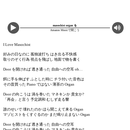
masochist organ を
Amazon Musicで聞こう
I Love Masochist
好みの日なのに 孤独波打ち はき出る不快感
取りのぞく行為 視点を飛ばし 地面で物を書く
Door を開ければ 透き通った 自由への空耳 oh…
餌に手を伸ばす ふとした時に チラ付いた音色は
その昔買った Piano ではない 薄茶の Organ
Door の向こうは 渦を巻いた マネキンか 貴女か?
「再会」と言う 予定調和 むしず走る響
誰のせいで 壊れたのか ほら聞こえて来る Organ
マゾヒストをくすぐるのか まだ鳴り止まない Organ
Door を開ければ 透き通った 自由への空耳
Door の向こうは 渦を巻いた マネキンか 貴女か?