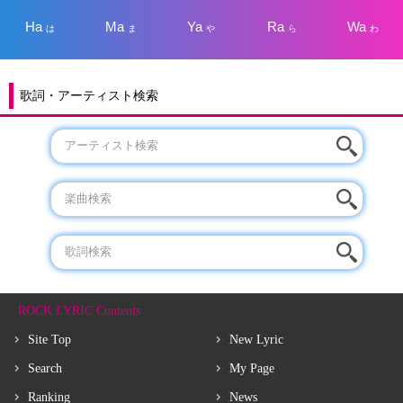
Ha
Ma
Ya
Ra
Wa
は
ま
や
ら
わ
歌詞・アーティスト検索
ROCK LYRIC Contents
Site Top
New Lyric
Search
My Page
Ranking
News