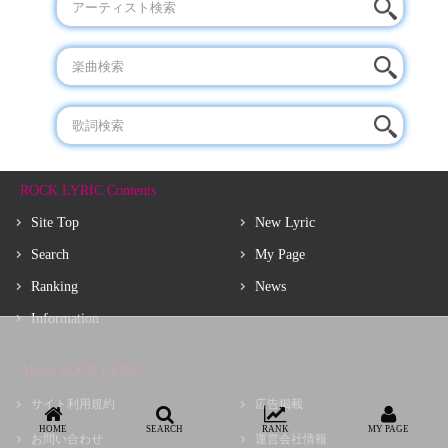
ROCK LYRIC Contents
Site Top
New Lyric
Search
My Page
Ranking
News
Information
About ROCK LYRIC
サイト利用規約
広告掲載
HOME
SEARCH
RANK
MY PAGE
お問い合わせ
運営会社情報