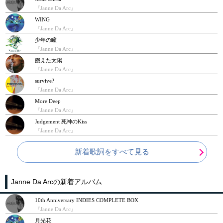
『Janne Da Arc』
WING
『Janne Da Arc』
少年の瞳
『Janne Da Arc』
餓えた太陽
『Janne Da Arc』
survive?
『Janne Da Arc』
More Deep
『Janne Da Arc』
Judgement 死神のKiss
『Janne Da Arc』
新着歌詞をすべて見る
Janne Da Arcの新着アルバム
10th Anniversary INDIES COMPLETE BOX
『Janne Da Arc』
月光花