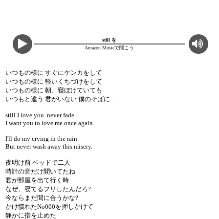
still を
Amazon Musicで聞こう
いつもの様に すぐにケンカをして
いつもの様に 軽いくちづけをして
いつもの様に 朝、寝ぼけていても
いつもと違う 君がいない 僕のそばに…
still I love you. never fade.
I want you to love me once again.
I'll do my crying in the rain
But never wash away this misery.
夜明け前 ベッドで二人
時計の音だけ聞いてたね
君が部屋を出て行く時
なぜ、寝てるフリしたんだろ?
今ならまだ間に合うかな?
かけ慣れたNo000を押しかけて
静かに指を止めた