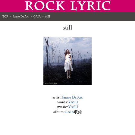
TOP
＞
Janne Da Arc
＞
GAIA
＞
still
still
artist:
Janne Da Arc
words:
YASU
music:
YASU
album:
GAIA
収録