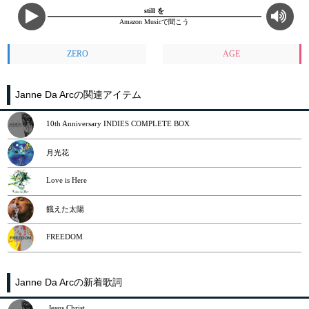
still を
Amazon Musicで聞こう
ZERO
AGE
Janne Da Arcの関連アイテム
10th Anniversary INDIES COMPLETE BOX
月光花
Love is Here
餓えた太陽
FREEDOM
Janne Da Arcの新着歌詞
Jesus Christ