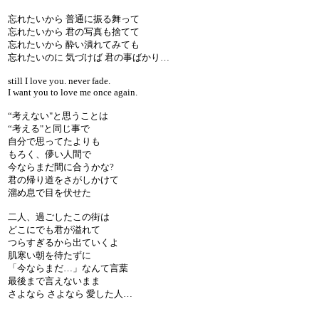
忘れたいから 普通に振る舞って
忘れたいから 君の写真も捨てて
忘れたいから 酔い潰れてみても
忘れたいのに 気づけば 君の事ばかり…
still I love you. never fade.
I want you to love me once again.
“考えない"と思うことは
“考える"と同じ事で
自分で思ってたよりも
もろく、儚い人間で
今ならまだ間に合うかな?
君の帰り道をさがしかけて
溜め息で目を伏せた
二人、過ごしたこの街は
どこにでも君が溢れて
つらすぎるから出ていくよ
肌寒い朝を待たずに
「今ならまだ…」なんて言葉
最後まで言えないまま
さよなら さよなら 愛した人…