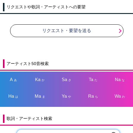
リクエストや歌詞・アーティストへの要望
リクエスト・要望を送る
アーティスト50音検索
A
Ka
Sa
Ta
Na
あ
か
さ
た
な
Ha
Ma
Ya
Ra
Wa
は
ま
や
ら
わ
歌詞・アーティスト検索