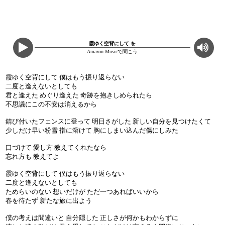
霞ゆく空背にして を
Amazon Musicで聞こう
霞ゆく空背にして 僕はもう振り返らない
二度と逢えないとしても
君と逢えた めぐり逢えた 奇跡を抱きしめられたら
不思議にこの不安は消えるから
錆び付いたフェンスに登って 明日さがした 新しい自分を見つけたくて
少しだけ早い粉雪 指に溶けて 胸にしまい込んだ傷にしみた
口づけて 愛し方 教えてくれたなら
忘れ方も 教えてよ
霞ゆく空背にして 僕はもう振り返らない
二度と逢えないとしても
ためらいのない 想いだけが ただ一つあればいいから
春を待たず 新たな旅に出よう
僕の考えは間違いと 自分隠した 正しさが何かもわからずに