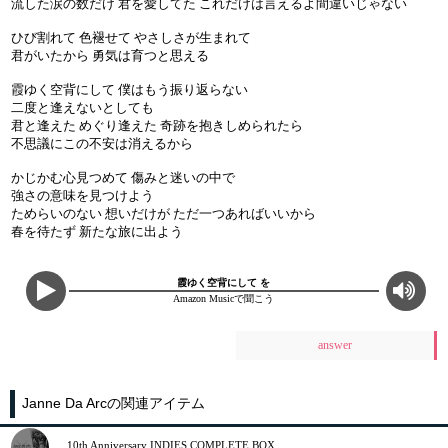
流した涙の数だけ 君を愛してた これだけは言えるよ間違いじゃない
ひび割れて 色褪せて やさしさが生まれて
君がいたから 勇気は育つと思える
霞ゆく空背にして 僕はもう振り返らない
二度と逢えないとしても
君と逢えた めぐり逢えた 奇跡を抱きしめられたら
不思議にこの不安は消えるから
かじかむ心見つめて 傷みと迷いの中で
強さの意味を見つけよう
ためらいのない 想いだけが ただ一つあればいいから
春を待たず 新たな旅に出よう
霞ゆく空背にして を
Amazon Musicで聞こう
answer
Janne Da Arcの関連アイテム
10th Anniversary INDIES COMPLETE BOX