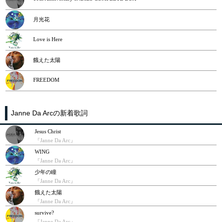
月光花
Love is Here
餓えた太陽
FREEDOM
Janne Da Arcの新着歌詞
Jesus Christ
『Janne Da Arc』
WING
『Janne Da Arc』
少年の瞳
『Janne Da Arc』
餓えた太陽
『Janne Da Arc』
survive?
『Janne Da Arc』