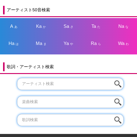
アーティスト50音検索
A
Ka
Sa
Ta
Na
あ
か
さ
た
な
Ha
Ma
Ya
Ra
Wa
は
ま
や
ら
わ
歌詞・アーティスト検索