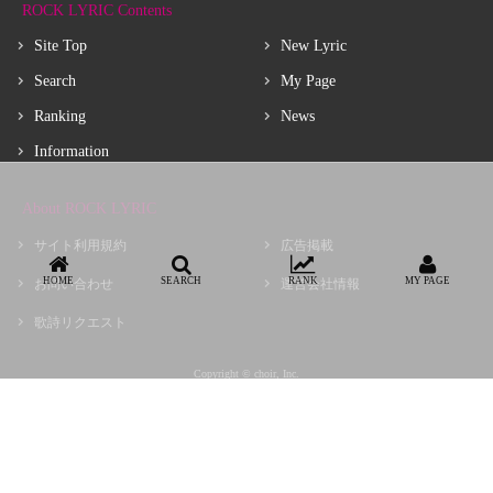
ROCK LYRIC Contents
Site Top
New Lyric
Search
My Page
Ranking
News
Information
About ROCK LYRIC
サイト利用規約
広告掲載
HOME
SEARCH
RANK
MY PAGE
お問い合わせ
運営会社情報
歌詩リクエスト
Copyright © choir, Inc.