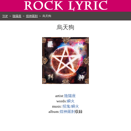
TOP
＞
陰陽座
＞
煌神羅刹
＞
烏天狗
烏天狗
artist:
陰陽座
words:
瞬火
music:
招鬼/瞬火
album:
煌神羅刹
収録