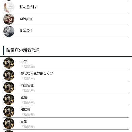
桜花忍法帖
迦陵頻伽
風神界逅
陰陽座の新着歌詞
心悸
『陰陽座』
静心なく花の散るらむ
『陰陽座』
両面宿儺
『陰陽座』
覚悟
『陰陽座』
迦楼羅
『陰陽座』
白峯
『陰陽座』