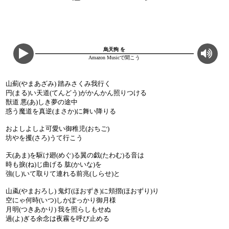
烏天狗 を
Amazon Musicで聞こう
山薊(やまあざみ) 踏みさくみ我行く
円(まる)い天道(てんどう)がかんかん照りつける
獣道 悪(あ)しき夢の途中
惑う魔道を真逆(まさか)に舞い降りる
およしよしよ可愛い御稚児(おちご)
坊やを攫(さろ)うて行こう
天(あま)を駆け廻(めぐ)る翼の戯(たわむ)る音は
時も捩(ね)じ曲げる 肱(かいな)を
強(し)いて取りて連れる前兆(しらせ)と
山颪(やまおろし) 鬼灯(ほおずき)に頬摺(ほおずり)り
空にゃ何時(いつ)しかぽっかり御月様
月明(つきあかり) 我を照らしもせぬ
過(よ)ぎる余念は夜霧を呼び止める