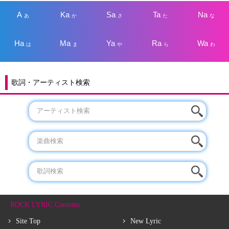
A
Ka
Sa
Ta
Na
あ
か
さ
た
な
Ha
Ma
Ya
Ra
Wa
は
ま
や
ら
わ
歌詞・アーティスト検索
ROCK LYRIC Contents
Site Top
New Lyric