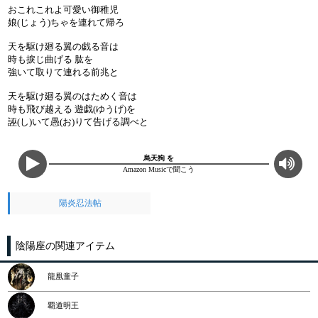
おこれこれよ可愛い御稚児
娘(じょう)ちゃを連れて帰ろ
天を駆け廻る翼の戯る音は
時も捩じ曲げる 肱を
強いて取りて連れる前兆と
天を駆け廻る翼のはためく音は
時も飛び越える 遊戯(ゆうげ)を
誣(し)いて愚(お)りて告げる調べと
烏天狗 を
Amazon Musicで聞こう
陽炎忍法帖
陰陽座の関連アイテム
龍凰童子
覇道明王