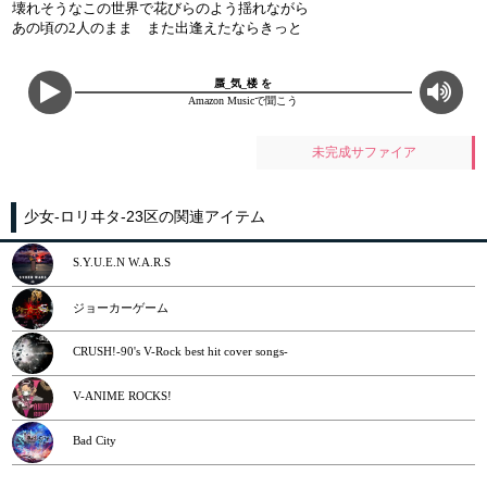
壊れそうなこの世界で花びらのよう揺れながら
あの頃の2人のまま また出逢えたならきっと
蜃_気_楼 を
Amazon Musicで聞こう
未完成サファイア
少女-ロリヰタ-23区の関連アイテム
S.Y.U.E.N W.A.R.S
ジョーカーゲーム
CRUSH!-90's V-Rock best hit cover songs-
V-ANIME ROCKS!
Bad City