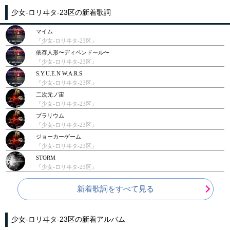
少女-ロリヰタ-23区の新着歌詞
マイム
『少女-ロリヰタ-23区』
依存人形〜ディペンドール〜
『少女-ロリヰタ-23区』
S.Y.U.E.N W.A.R.S
『少女-ロリヰタ-23区』
二次元ノ宙
『少女-ロリヰタ-23区』
プラリウム
『少女-ロリヰタ-23区』
ジョーカーゲーム
『少女-ロリヰタ-23区』
STORM
『少女-ロリヰタ-23区』
新着歌詞をすべて見る
少女-ロリヰタ-23区の新着アルバム