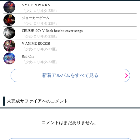
S.Y.U.E.N W.A.R.S
『少女-ロリヰタ-23区』
ジョーカーゲーム
『少女-ロリヰタ-23区』
CRUSH!-90's V-Rock best hit cover songs-
『少女-ロリヰタ-23区』
V-ANIME ROCKS!
『少女-ロリヰタ-23区』
Bad City
『少女-ロリヰタ-23区』
新着アルバムをすべて見る
未完成サファイアへのコメント
コメントはまだありません。