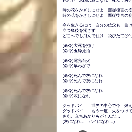
死んで お国の為になれ 死んで桜
時の花をかざしにせよ 面従後言の
時の花をかざしにせよ 面従後言の
今を生きるには 自分の信念も 曲
立つ鳥後を濁さず
どこへでも飛んで往け 飛びたて(グ
(命令)大死を抱け
(命令)玉砕覚悟
(命令)電光石火
(命令)早わざで…
(命令)死んで灰になれ
(命令)死んで灰になれ
(命令)死んで灰になれ
(命令)灰になれ
グッドバイ… 世界の中心で今 燃
グッドバイ… もう一度 火をつけ
さあ、立ちあがりもがくんだ…
(灰になれ… ハイになれ…)