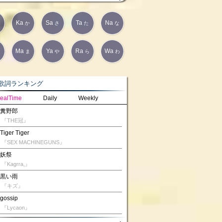
Ka
Sa
Ta
Na
か
さ
た
な
Ma
Ya
Ra
Wa
は
ま
や
ら
わ
詞ランキング
ealTime
Daily
Weekly
糞野郎
『THE冠』
Tiger Tiger
『SEX MACHINEGUNS』
妖祭
『Kagrra,』
黒い雨
『キズ』
gossip
『Lycaon』