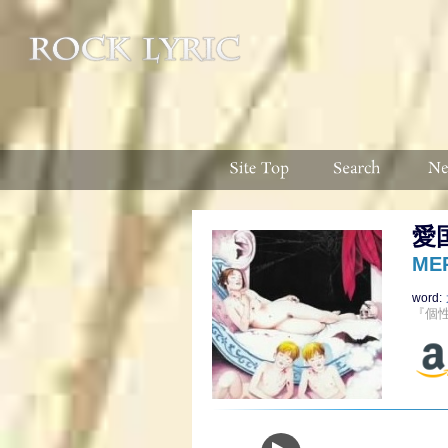
愛
ME
word:
『個性