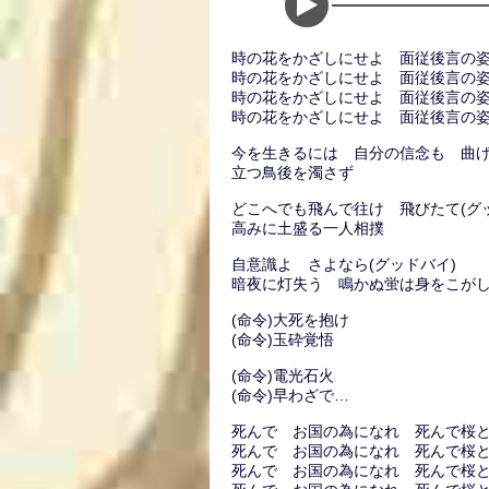
時の花をかざしにせよ 面従後言の
時の花をかざしにせよ 面従後言の
時の花をかざしにせよ 面従後言の
時の花をかざしにせよ 面従後言の
今を生きるには 自分の信念も 曲
立つ鳥後を濁さず
どこへでも飛んで往け 飛びたて(グ
高みに土盛る一人相撲
自意識よ さよなら(グッドバイ)
暗夜に灯失う 鳴かぬ蛍は身をこが
(命令)大死を抱け
(命令)玉砕覚悟
(命令)電光石火
(命令)早わざで…
死んで お国の為になれ 死んで桜
死んで お国の為になれ 死んで桜
死んで お国の為になれ 死んで桜