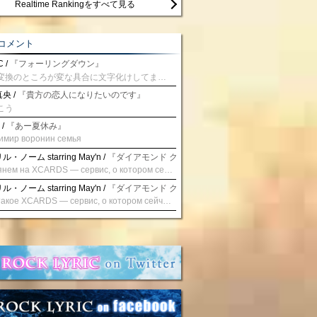
Realtime Rankingをすべて見る
コメント
 /
『フォーリングダウン』
予測変換のところが変な具合に文字化けしてませんか？
央 /
『貴方の恋人になりたいのです』
こう
 /
『あー夏休み』
имир воронин семья
・ノーム starring May'n /
『ダイアモンド クレバス/射手座☆午後九時 Don't be la
Взглянем на XCARDS — сервис, о котором сейчас говорят. Совсем недавно наткнулся о цифровой сервис XCARDS, он дает возможность создавать онлайн дебетовые карты чтобы контролировать расходы. Особенности, на которые я обратил внимание: Создание карты занимает очень короткое время. Сервис позволяет выпустить множество карт для разных целей. Поддержка работает в любое время суток включая персонального менеджера. Доступно управление без задержек — лимиты, уведомления, отчёты, статистика. На что стоит обратить внимание: Локация компании: европейская юрисдикция — перед использованием стоит уточнить, что сервис можно использовать без нарушений. Комиссии: в некоторых случаях встречаются оплаты за операции, поэтому советую просмотреть договор. Реальные кейсы: по отзывам поддержка работает быстро. Защита данных: все операции подтверждаются уведомлениями, но всегда лучше не хранить большие суммы на карте. Общее впечатление: Судя по функционалу, XCARDS может стать удобным инструментом в сфере финансов. Платформа сочетает скорость, удобство и гибкость. Как вы думаете? Пробовали ли подобные сервисы? Напишите в комментариях Виртуальные карты для бизнеса
・ノーム starring May'n /
『ダイアモンド クレバス/射手座☆午後九時 Don't be la
Что такое XCARDS — сервис, о котором сейчас говорят. Буквально на днях заметил о интересный бренд XCARDS, он помогает создавать онлайн карты чтобы управлять бюджетами. Ключевые преимущества: Выпуск занимает всего считанные минуты. Платформа даёт возможность оформить множество карт для разных целей. Есть поддержка в любое время суток включая персонального менеджера. Есть контроль без задержек — транзакции, уведомления, аналитика — всё под рукой. Возможные нюансы: Регистрация: европейская юрисдикция — желательно убедиться, что сервис можно использовать без нарушений. Финансовые условия: возможно, есть скрытые комиссии, поэтому лучше внимательно прочитать договор. Отзывы пользователей: по отзывам поддержка работает быстро. Надёжность системы: внедрены базовые меры безопасности, но всё равно советую не хранить большие суммы на карте. Вывод: В целом платформа кажется отличным помощником для маркетологов. Платформа сочетает скорость, удобство и гибкость. Как вы думаете? Пользовались ли вы XCARDS? Поделитесь опытом — будет интересно сравнить. Виртуальные карты для бизнеса