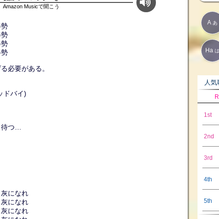
Amazon Musicで聞こう
A
あ
姿勢
姿勢
姿勢
Ha
姿勢
げる必要がある。
人気歌
ッドバイ)
R
1st
し待つ…
2nd
3rd
4th
と灰になれ
5th
と灰になれ
と灰になれ