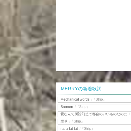
MERRYの新着歌詞
Mechanical words
/
『Strip』
Bremen
/
『Strip』
愛なんて所詮幻想で都合のいいものなのに
/
煙草
/
『Strip』
rat-a-tat-tat
/
『Strip』