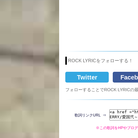
ROCK LYRICをフォローする！
Twitter
Faceb
フォローすることでROCK LYRI
歌詞リンクURL ⇒
※この歌詞をHPやブロ