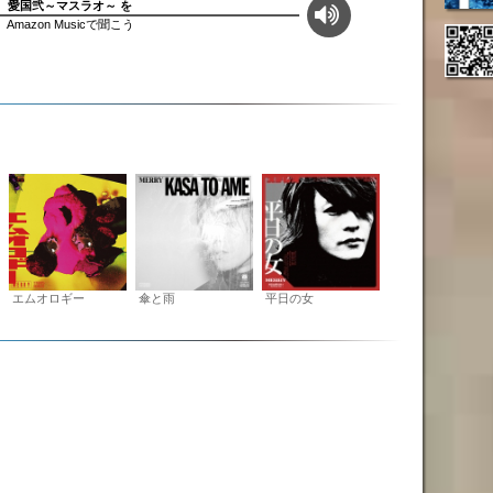
愛国弐～マスラオ～ を
Amazon Musicで聞こう
エムオロギー
傘と雨
平日の女