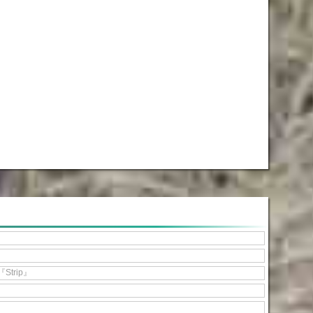
『Strip』