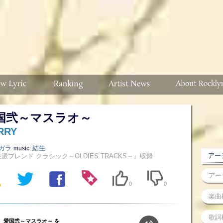
国弐～マスラオ～
RRY
ガラ
結生
music:
アーテ
派ブレンド クラシック～OLDIES TRACKS～』収録
0
0
愛国弐～マスラオ～ を