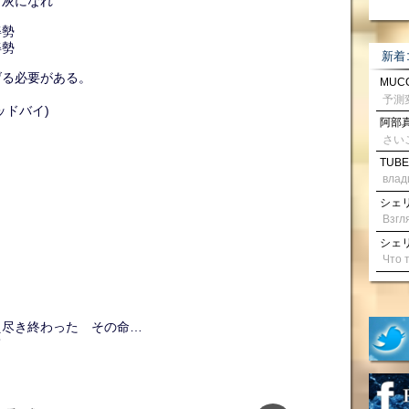
と灰になれ
姿勢
姿勢
新着
げる必要がある。
MUCC
ッドバイ)
阿部真
さい
TUBE
влад
シェリル
シェリル
え尽き終わった その命…
て