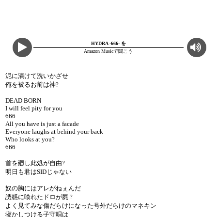
HYDRA -666- を
Amazon Musicで聞こう
泥に漬けて洗いかざせ
俺を被るお前は神?
DEAD BORN
I will feel pity for you
666
All you have is just a facade
Everyone laughs at behind your back
Who looks at you?
666
首を廻し此処が自由?
明日も君はSIDじゃない
奴の胸にはアレがねぇんだ
誘惑に喰れたドロが屍 ?
よく見てみな傷だらけになった号外だらけのマネキン
寝かしつける子守唄は