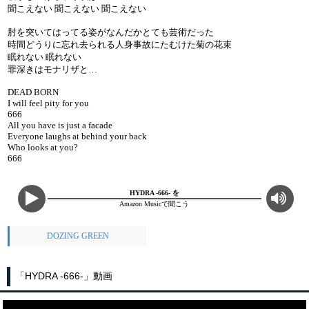
聞こえない 聞こえない 聞こえない
肘を突いてはってる姿がなんだかとても芸術だった
時間どうりに忘れ去られる人身事故にたむけた菊の花束
眠れない 眠れない
罪深きはモナリザと…
DEAD BORN
I will feel pity for you
666
All you have is just a facade
Everyone laughs at behind your back
Who looks at you?
666
HYDRA -666- を
Amazon Musicで聞こう
DOZING GREEN
「HYDRA -666-」動画