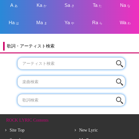
A
Ka
Sa
Ta
Na
あ
か
さ
た
な
Ha
Ma
Ya
Ra
Wa
は
ま
や
ら
わ
歌詞・アーティスト検索
ROCK LYRIC Contents
Site Top
New Lyric