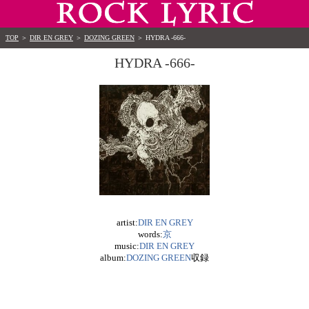
TOP
＞
DIR EN GREY
＞
DOZING GREEN
＞
HYDRA -666-
HYDRA -666-
artist:
DIR EN GREY
words:
京
music:
DIR EN GREY
album:
DOZING GREEN
収録