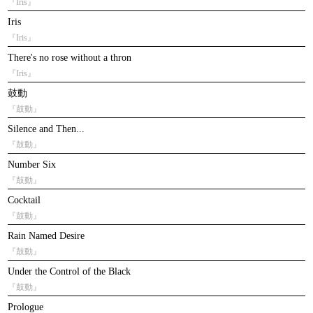
『Iris』
Iris
『Iris』
There's no rose without a thron
『Iris』
鼓動
『鼓動』
Silence and Then...
『鼓動』
Number Six
『鼓動』
Cocktail
『鼓動』
Rain Named Desire
『鼓動』
Under the Control of the Black
『鼓動』
Prologue