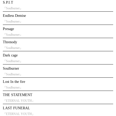
S.P.I.T
『Soulburner』
Endless Demise
『Soulburner』
Presage
『Soulburner』
Threnody
『Soulburner』
Dark cage
『Soulburner』
Soulburner
『Soulburner』
Lost In the fire
『Soulburner』
THE STATEMENT
『ETERNAL YOUTH』
LAST FUNERAL
『ETERNAL YOUTH』