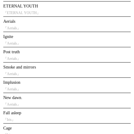
ETERNAL YOUTH
『ETERNAL YOUTH』
Aerials
『Aerials』
Ignite
『Aerials』
Post truth
『Aerials』
Smoke and mirrors
『Aerials』
Implusion
『Aerials』
New dawn.
『Aerials』
Fall asleep
『Iris』
Cage