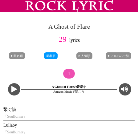
A Ghost of Flare
29
lyrics
曲名順
新着順
人気順
アルバム一覧
1
A Ghost of Flareの音楽を
Amazon Musicで聞こう
繋ぐ詩
『Soulburner』
Lullaby
『Soulburner』