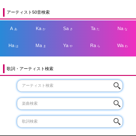
アーティスト50音検索
A
Ka
Sa
Ta
Na
あ
か
さ
た
な
Ha
Ma
Ya
Ra
Wa
は
ま
や
ら
わ
歌詞・アーティスト検索