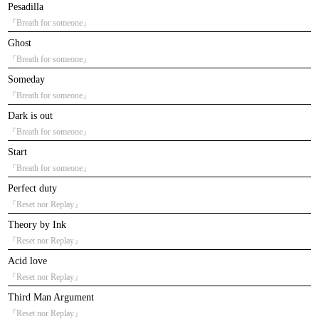
Pesadilla
『Breath for someone』
Ghost
『Breath for someone』
Someday
『Breath for someone』
Dark is out
『Breath for someone』
Start
『Breath for someone』
Perfect duty
『Reset nor Replay』
Theory by Ink
『Reset nor Replay』
Acid love
『Reset nor Replay』
Third Man Argument
『Reset nor Replay』