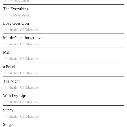
『Life AS A Ghost』
The Everything
『Life AS A Ghost』
Love Goes Over
『Induction Of Otherside』
Murder's not forget love
『Induction Of Otherside』
Melt
『Induction Of Otherside』
a Priori
『Induction Of Otherside』
The Night
『Induction Of Otherside』
With Dry Lips
『Induction Of Otherside』
Sunny
『Induction Of Otherside』
Sorge