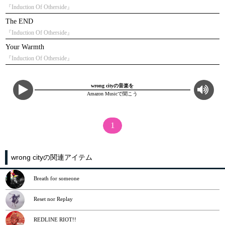
『Induction Of Otherside』
The END
『Induction Of Otherside』
Your Warmth
『Induction Of Otherside』
wrong cityの音楽を
Amazon Musicで聞こう
1
wrong cityの関連アイテム
Breath for someone
Reset nor Replay
REDLINE RIOT!!