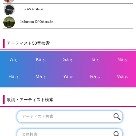
Life AS A Ghost
Induction Of Otherside
アーティスト50音検索
A
Ka
Sa
Ta
Na
あ
か
さ
た
な
Ha
Ma
Ya
Ra
Wa
は
ま
や
ら
わ
歌詞・アーティスト検索