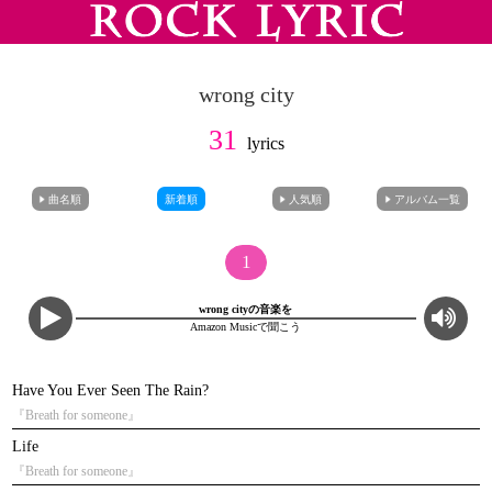
wrong city
31
lyrics
曲名順
新着順
人気順
アルバム一覧
1
wrong cityの音楽を
Amazon Musicで聞こう
Have You Ever Seen The Rain?
『Breath for someone』
Life
『Breath for someone』