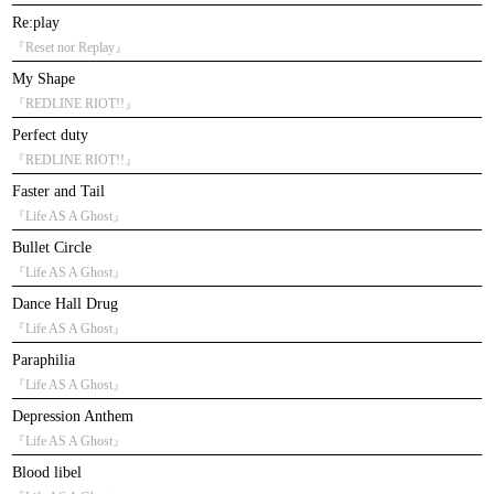
Re:play
『Reset nor Replay』
My Shape
『REDLINE RIOT!!』
Perfect duty
『REDLINE RIOT!!』
Faster and Tail
『Life AS A Ghost』
Bullet Circle
『Life AS A Ghost』
Dance Hall Drug
『Life AS A Ghost』
Paraphilia
『Life AS A Ghost』
Depression Anthem
『Life AS A Ghost』
Blood libel