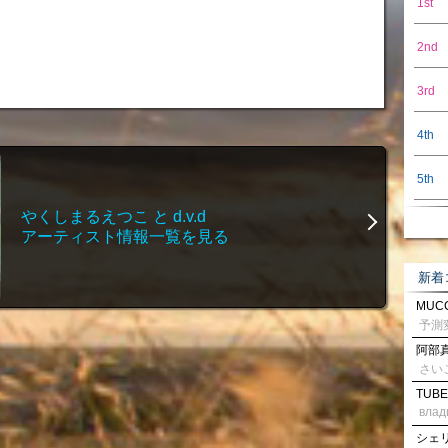
1st
2nd
3rd
4th
5th
やくしまるえつこ と d.v.d
アーティスト情報一覧を見る
新着
MUCC
阿部真
さい
TUBE
влад
シェリル