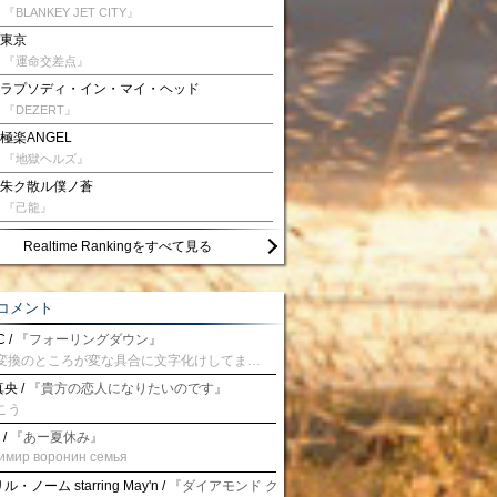
『BLANKEY JET CITY』
東京
『運命交差点』
ラプソディ・イン・マイ・ヘッド
『DEZERT』
極楽ANGEL
『地獄ヘルズ』
朱ク散ル僕ノ蒼
『己龍』
Realtime Rankingをすべて見る
コメント
 /
『フォーリングダウン』
予測変換のところが変な具合に文字化けしてませんか？
央 /
『貴方の恋人になりたいのです』
こう
 /
『あー夏休み』
имир воронин семья
・ノーム starring May'n /
『ダイアモンド クレバス/射手座☆午後九時 Don't be la