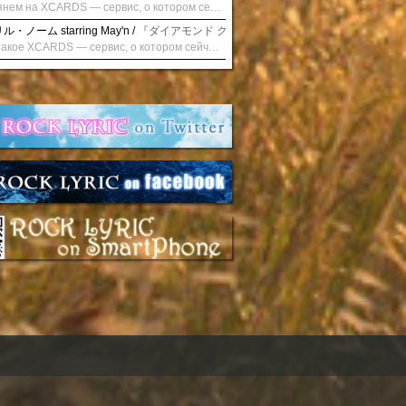
Взглянем на XCARDS — сервис, о котором сейчас говорят. Совсем недавно наткнулся о цифровой сервис XCARDS, он дает возможность создавать онлайн дебетовые карты чтобы контролировать расходы. Особенности, на которые я обратил внимание: Создание карты занимает очень короткое время. Сервис позволяет выпустить множество карт для разных целей. Поддержка работает в любое время суток включая персонального менеджера. Доступно управление без задержек — лимиты, уведомления, отчёты, статистика. На что стоит обратить внимание: Локация компании: европейская юрисдикция — перед использованием стоит уточнить, что сервис можно использовать без нарушений. Комиссии: в некоторых случаях встречаются оплаты за операции, поэтому советую просмотреть договор. Реальные кейсы: по отзывам поддержка работает быстро. Защита данных: все операции подтверждаются уведомлениями, но всегда лучше не хранить большие суммы на карте. Общее впечатление: Судя по функционалу, XCARDS может стать удобным инструментом в сфере финансов. Платформа сочетает скорость, удобство и гибкость. Как вы думаете? Пробовали ли подобные сервисы? Напишите в комментариях Виртуальные карты для бизнеса
・ノーム starring May'n /
『ダイアモンド クレバス/射手座☆午後九時 Don't be la
Что такое XCARDS — сервис, о котором сейчас говорят. Буквально на днях заметил о интересный бренд XCARDS, он помогает создавать онлайн карты чтобы управлять бюджетами. Ключевые преимущества: Выпуск занимает всего считанные минуты. Платформа даёт возможность оформить множество карт для разных целей. Есть поддержка в любое время суток включая персонального менеджера. Есть контроль без задержек — транзакции, уведомления, аналитика — всё под рукой. Возможные нюансы: Регистрация: европейская юрисдикция — желательно убедиться, что сервис можно использовать без нарушений. Финансовые условия: возможно, есть скрытые комиссии, поэтому лучше внимательно прочитать договор. Отзывы пользователей: по отзывам поддержка работает быстро. Надёжность системы: внедрены базовые меры безопасности, но всё равно советую не хранить большие суммы на карте. Вывод: В целом платформа кажется отличным помощником для маркетологов. Платформа сочетает скорость, удобство и гибкость. Как вы думаете? Пользовались ли вы XCARDS? Поделитесь опытом — будет интересно сравнить. Виртуальные карты для бизнеса