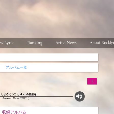
アルバム一覧
1
くしまるえつこ と d.v.dの音楽を
Amazon Musicで聞こう
ルバム