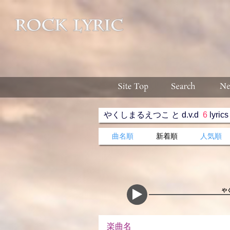
やくしまるえつこ と d.v.d
6
lyrics
曲名順
新着順
人気順
や
楽曲名 収録ア