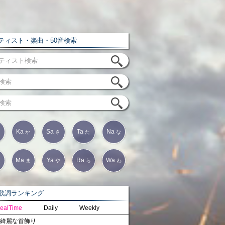
ィスト・楽曲・50音検索
Ka
Sa
Ta
Na
か
さ
た
な
Ma
Ya
Ra
Wa
は
ま
や
ら
わ
詞ランキング
ealTime
Daily
Weekly
綺麗な首飾り