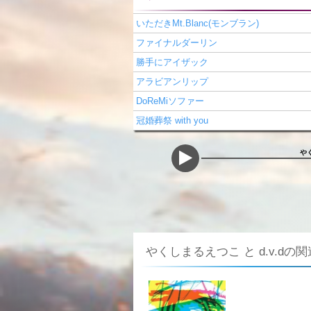
いただきMt.Blanc(モンブラン)
ファイナルダーリン
勝手にアイザック
アラビアンリップ
DoReMiソファー
冠婚葬祭 with you
や
やくしまるえつこ と d.v.dの