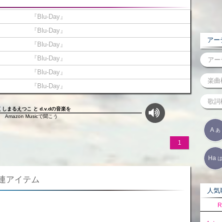
『Blu-Day』
『Blu-Day』
アーテ
『Blu-Day』
『Blu-Day』
『Blu-Day』
『Blu-Day』
くしまるえつこ と d.v.dの音楽を
Amazon Musicで聞こう
A
あ
1
Ha
関連アイテム
人気歌
R