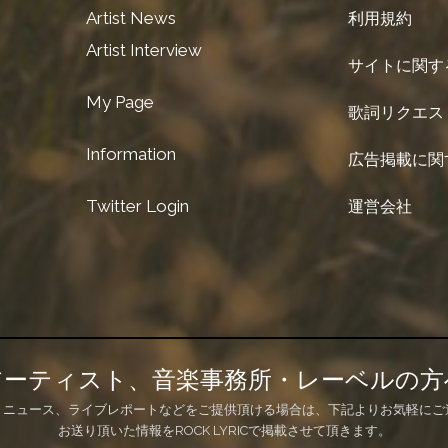
Artist News
利用規約
Artist Interview
サイトに関す
My Page
歌詞リクエス
Information
広告掲載に関
Twitter Login
運営会社
アーティスト、音楽事務所・レーベルの方
、ニュース、ライブレポートなどをご提供頂ける場合は、下記よりお気軽にご
お送り頂いた情報をROCK LYRICで掲載させて頂きます。