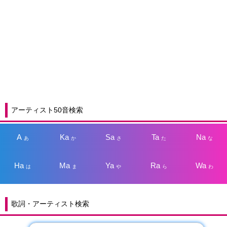
アーティスト50音検索
A
Ka
Sa
Ta
Na
あ
か
さ
た
な
Ha
Ma
Ya
Ra
Wa
は
ま
や
ら
わ
歌詞・アーティスト検索