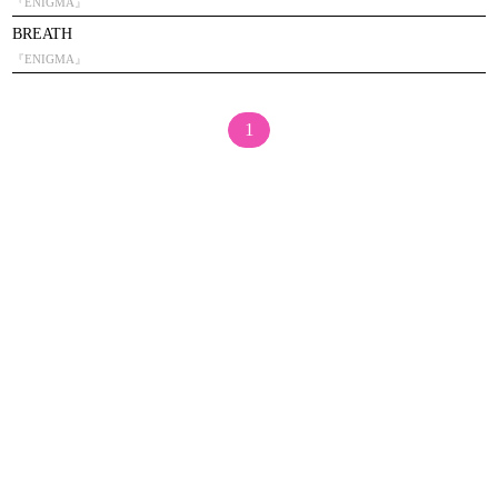
『ENIGMA』
BREATH
『ENIGMA』
1