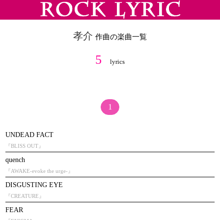
孝介
作曲の楽曲一覧
5
lyrics
1
UNDEAD FACT
『BLISS OUT』
quench
『AWAKE-evoke the urge-』
DISGUSTING EYE
『CREATURE』
FEAR