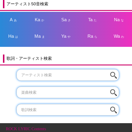
アーティスト50音検索
A
Ka
Sa
Ta
Na
あ
か
さ
た
な
Ha
Ma
Ya
Ra
Wa
は
ま
や
ら
わ
歌詞・アーティスト検索
ROCK LYRIC Contents