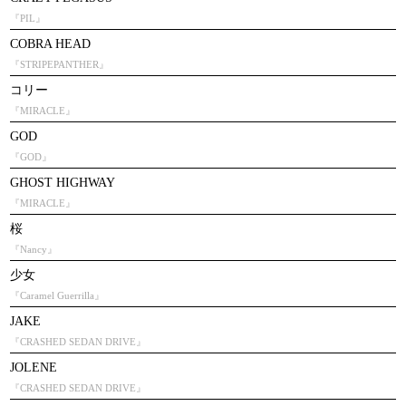
『PIL』
COBRA HEAD
『STRIPEPANTHER』
コリー
『MIRACLE』
GOD
『GOD』
GHOST HIGHWAY
『MIRACLE』
桜
『Nancy』
少女
『Caramel Guerrilla』
JAKE
『CRASHED SEDAN DRIVE』
JOLENE
『CRASHED SEDAN DRIVE』