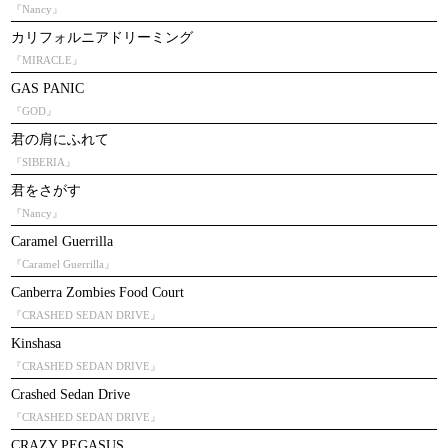
『Nancy』
カリフォルニアドリーミング
『MIRACLE』
GAS PANIC
『GOD』
君の肩にふれて
『SIBERIA』
君をさがす
『Nancy』
Caramel Guerrilla
『Caramel Guerrilla』
Canberra Zombies Food Court
『CRASHED SEDAN DRIVE』
Kinshasa
『CRASHED SEDAN DRIVE』
Crashed Sedan Drive
『CRASHED SEDAN DRIVE』
CRAZY PEGASUS