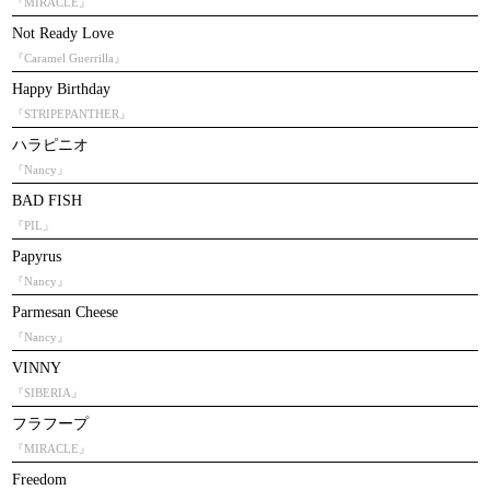
『MIRACLE』
Not Ready Love
『Caramel Guerrilla』
Happy Birthday
『STRIPEPANTHER』
ハラピニオ
『Nancy』
BAD FISH
『PIL』
Papyrus
『Nancy』
Parmesan Cheese
『Nancy』
VINNY
『SIBERIA』
フラフープ
『MIRACLE』
Freedom