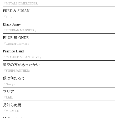
『METALLIC MERCEDES』
FRED & SUSAN
『PIL』
Black Jenny
『SIBERIAN MADNESS 』
BLUE BLONDE
『Caramel Guerrilla』
Practice Hand
『CRASHED SEDAN DRIVE』
星空の方があったかい
『STRIPEPANTHER』
僕は何だろう
『Nancy』
マリア
『R&R』
見知らぬ橋
『MIRACLE』