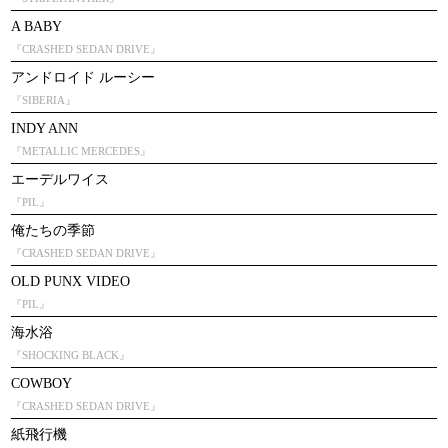
A BABY
『CRASHED SEDAN DRIVE』
アンドロイド ルーシー
『SIBERIA』
INDY ANN
『METALLIC MERCEDES』
エーデルワイス
『PIL』
俺たちの季節
『CRASHED SEDAN DRIVE』
OLD PUNX VIDEO
『PIL』
海水浴
『SHOCKING BLACK』
COWBOY
『CRASHED SEDAN DRIVE』
紙飛行機