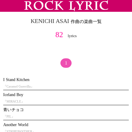
KENICHI ASAI
作曲の楽曲一覧
82
lyrics
1
I Stand Kitchen
『Caramel Guerrilla』
Iceland Boy
『MIRACLE』
青いチョコ
『PIL』
Another World
『STRIPEPANTHER』