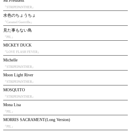
Mr.President
『STRIPEPANTHER』
水色のちょうちょ
『Caramel Guerrilla』
見た事もない鳥
『PIL』
MICKEY DUCK
『LOVE FLASH FEVER』
Michelle
『STRIPEPANTHER』
Moon Light River
『STRIPEPANTHER』
MOSQUITO
『STRIPEPANTHER』
Mona Lisa
『PIL』
MORRIS SACRAMENT(Long Version)
『PIL』