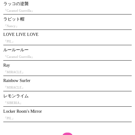
ラッコの逆襲
『Caramel Guerrilla』
ラビット帽
『Nancy』
LOVE LIVE LOVE
『PIL』
ルールールー
『Caramel Guerrilla』
Ray
『MIRACLE』
Rainbow Surfer
『MIRACLE』
レモンライム
『SIBERIA』
Locker Room's Mirror
『PIL』