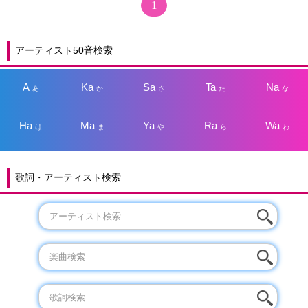
1
アーティスト50音検索
A
Ka
Sa
Ta
Na
あ
か
さ
た
な
Ha
Ma
Ya
Ra
Wa
は
ま
や
ら
わ
歌詞・アーティスト検索