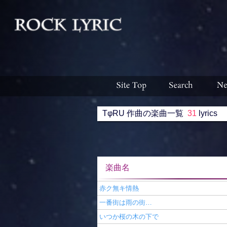
TφRU 作曲の楽曲一覧
31
lyrics
楽曲名 収録ア
赤ク無キ情熱
一番街は雨の街…
いつか桜の木の下で