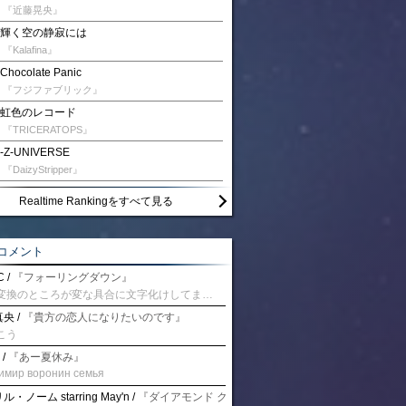
『近藤晃央』
輝く空の静寂には
『Kalafina』
Chocolate Panic
『フジファブリック』
虹色のレコード
『TRICERATOPS』
-Z-UNIVERSE
『DaizyStripper』
Realtime Rankingをすべて見る
コメント
 /
『フォーリングダウン』
予測変換のところが変な具合に文字化けしてませんか？
央 /
『貴方の恋人になりたいのです』
こう
 /
『あー夏休み』
имир воронин семья
・ノーム starring May'n /
『ダイアモンド クレバス/射手座☆午後九時 Don't be la