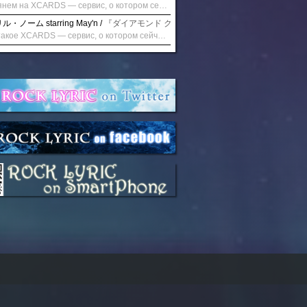
Взглянем на XCARDS — сервис, о котором сейчас говорят. Совсем недавно наткнулся о цифровой сервис XCARDS, он дает возможность создавать онлайн дебетовые карты чтобы контролировать расходы. Особенности, на которые я обратил внимание: Создание карты занимает очень короткое время. Сервис позволяет выпустить множество карт для разных целей. Поддержка работает в любое время суток включая персонального менеджера. Доступно управление без задержек — лимиты, уведомления, отчёты, статистика. На что стоит обратить внимание: Локация компании: европейская юрисдикция — перед использованием стоит уточнить, что сервис можно использовать без нарушений. Комиссии: в некоторых случаях встречаются оплаты за операции, поэтому советую просмотреть договор. Реальные кейсы: по отзывам поддержка работает быстро. Защита данных: все операции подтверждаются уведомлениями, но всегда лучше не хранить большие суммы на карте. Общее впечатление: Судя по функционалу, XCARDS может стать удобным инструментом в сфере финансов. Платформа сочетает скорость, удобство и гибкость. Как вы думаете? Пробовали ли подобные сервисы? Напишите в комментариях Виртуальные карты для бизнеса
・ノーム starring May'n /
『ダイアモンド クレバス/射手座☆午後九時 Don't be la
Что такое XCARDS — сервис, о котором сейчас говорят. Буквально на днях заметил о интересный бренд XCARDS, он помогает создавать онлайн карты чтобы управлять бюджетами. Ключевые преимущества: Выпуск занимает всего считанные минуты. Платформа даёт возможность оформить множество карт для разных целей. Есть поддержка в любое время суток включая персонального менеджера. Есть контроль без задержек — транзакции, уведомления, аналитика — всё под рукой. Возможные нюансы: Регистрация: европейская юрисдикция — желательно убедиться, что сервис можно использовать без нарушений. Финансовые условия: возможно, есть скрытые комиссии, поэтому лучше внимательно прочитать договор. Отзывы пользователей: по отзывам поддержка работает быстро. Надёжность системы: внедрены базовые меры безопасности, но всё равно советую не хранить большие суммы на карте. Вывод: В целом платформа кажется отличным помощником для маркетологов. Платформа сочетает скорость, удобство и гибкость. Как вы думаете? Пользовались ли вы XCARDS? Поделитесь опытом — будет интересно сравнить. Виртуальные карты для бизнеса