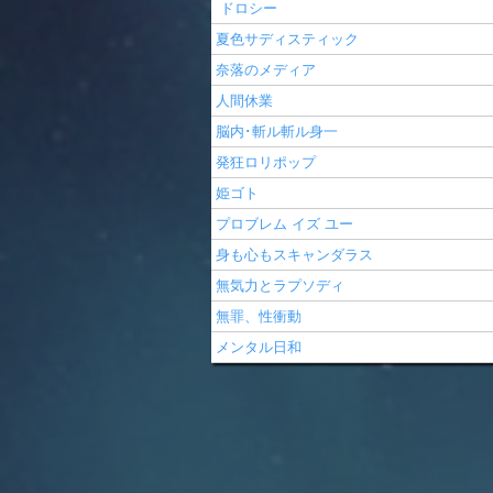
ドロシー
夏色サディスティック
奈落のメディア
人間休業
脳内･斬ル斬ル身一
発狂ロリポップ
姫ゴト
プロブレム イズ ユー
身も心もスキャンダラス
無気力とラプソディ
無罪、性衝動
メンタル日和