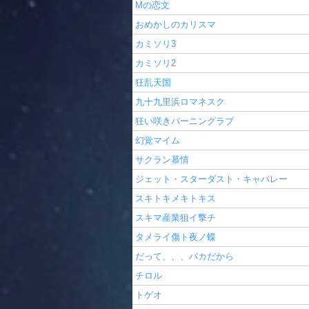
Mの恋文
おめかしのカリスマ
カミソリ3
カミソリ2
狂乱天国
九十九里浜ロマネスク
狂い咲きバーニングラブ
幻覚マイム
サクラン慕情
ジェット・スターダスト・キャバレー
スキトキメキトキス
スキマ産業狙イ撃チ
タメライ傷ト夜ノ蝶
だって、、、バカだから
チロル
トゲオ