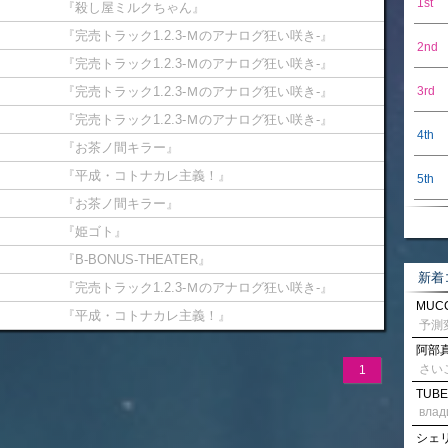
1st
『殺し屋ミルクちゃん』
『完売トラック1.2.3-Ｍのアナログ狂い咲き-』
2nd
『完売トラック1.2.3-Ｍのアナログ狂い咲き-』
『完売トラック1.2.3-Ｍのアナログ狂い咲き-』
3rd
『完売トラック1.2.3-Ｍのアナログ狂い咲き-』
4th
『お茶ノ間キラー』
『平成・コトナカレ主義！』
5th
『お茶ノ間キラー』
『姫ゴト』
『B-BONUS-THEATER』
新着
『完売トラック1.2.3-Ｍのアナログ狂い咲き-』
MUCC
『平成・コトナカレ主義！』
阿部真
さい
1
TUBE
влад
シェリル