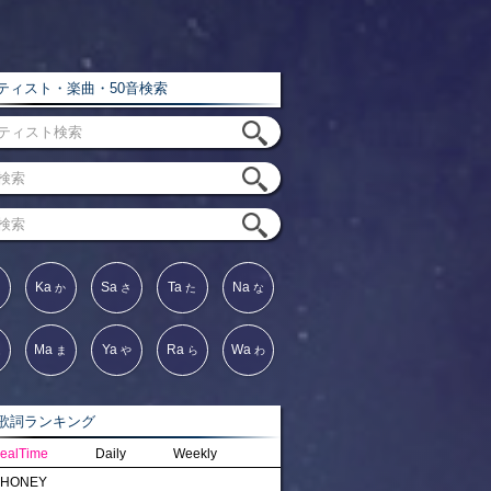
ィスト・楽曲・50音検索
Ka
Sa
Ta
Na
か
さ
た
な
Ma
Ya
Ra
Wa
は
ま
や
ら
わ
詞ランキング
ealTime
Daily
Weekly
HONEY