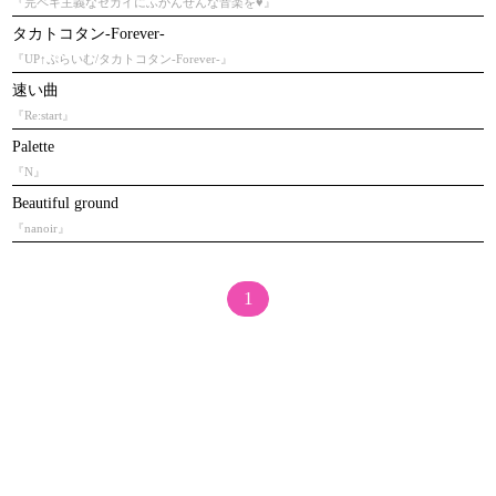
『完ペキ主義なセカイにふかんぜんな音楽を♥』
タカトコタン-Forever-
『UP↑ぷらいむ/タカトコタン-Forever-』
速い曲
『Re:start』
Palette
『N』
Beautiful ground
『nanoir』
1