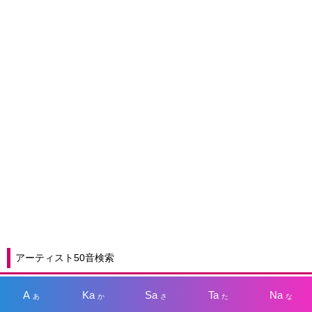
アーティスト50音検索
A
Ka
Sa
Ta
Na
あ
か
さ
た
な