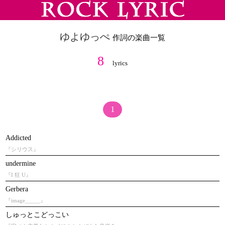
ゆよゆっぺ
作詞の楽曲一覧
8
lyrics
1
Addicted
『シリウス』
undermine
『I 狂 U』
Gerbera
『image_____』
しゅっとこどっこい