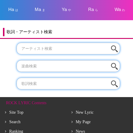
Ha
Ma
Ya
Ra
Wa
は
ま
や
ら
わ
歌詞・アーティスト検索
ROCK LYRIC Contents
Site Top
New Lyric
Search
My Page
Ranking
News