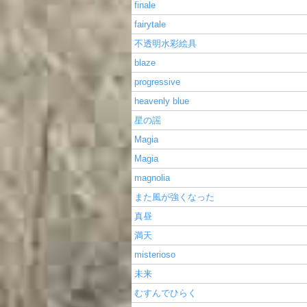
finale
fairytale
不透明水彩絵具
blaze
progressive
heavenly blue
星の謡
Magia
Magia
magnolia
また風が強くなった
真昼
満天
misterioso
未来
むすんでひらく