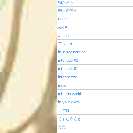
朝が来る
明日の景色
adore
ARIA
al fine
アレルヤ
in every nothing
interlude 02
interlude 01
intermezzo
indio
into the world
in your eyes
うす紅
うすむらさき
うた