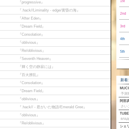
1st
『progressive』
『.hack//Liminality - edge/黄昏の海』
2nd
『After Eden』
『Dream Field』
3rd
『Consolation』
4th
『oblivious』
『Re/oblivious』
5th
『Seventh Heaven』
『輝く空の静寂には』
『百火撩乱』
新着
『Consolation』
MUCC
『Dream Field』
『oblivious』
阿部真
さい
『.hack// - 君がいた物語/Emerald Gree』
TUBE
『oblivious』
влад
『Re/oblivious』
シェリル