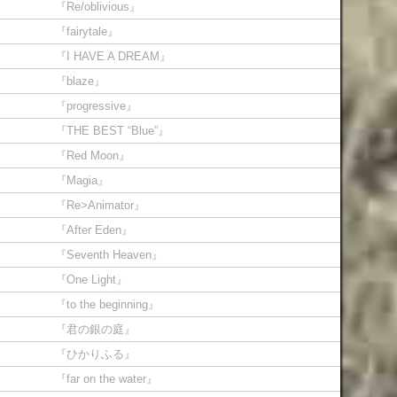
『Re/oblivious』
『fairytale』
『I HAVE A DREAM』
『blaze』
『progressive』
『THE BEST “Blue”』
『Red Moon』
『Magia』
『Re>Animator』
『After Eden』
『Seventh Heaven』
『One Light』
『to the beginning』
『君の銀の庭』
『ひかりふる』
『far on the water』