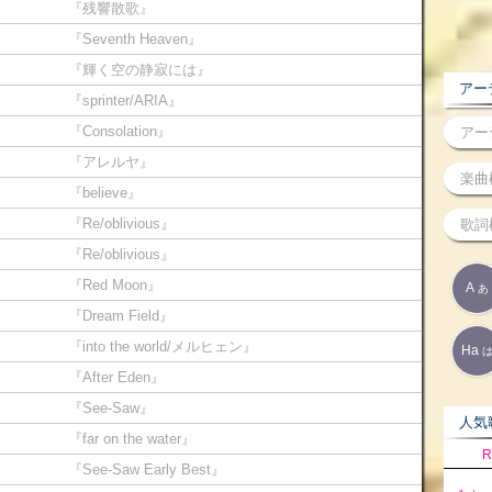
『残響散歌』
『Seventh Heaven』
『輝く空の静寂には』
アーテ
『sprinter/ARIA』
『Consolation』
『アレルヤ』
『believe』
『Re/oblivious』
『Re/oblivious』
『Red Moon』
A
あ
『Dream Field』
『into the world/メルヒェン』
Ha
『After Eden』
『See‐Saw』
人気歌
『far on the water』
R
『See-Saw Early Best』