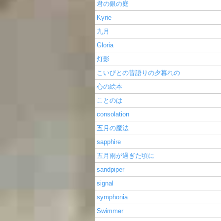
君の銀の庭
Kyrie
九月
Gloria
灯影
こいびとの昔語りの夕暮れの
心の絵本
ことのは
consolation
五月の魔法
sapphire
五月雨が過ぎた頃に
sandpiper
signal
symphonia
Swimmer