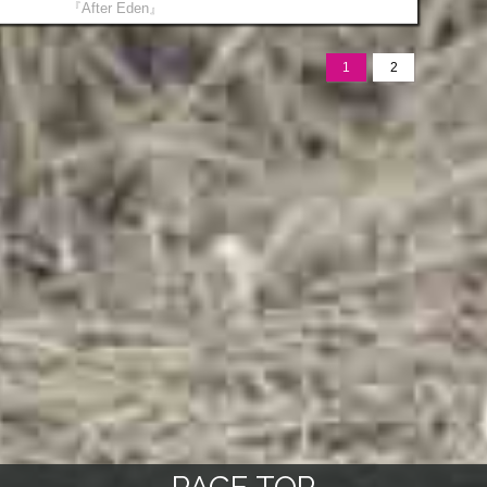
『After Eden』
1
2