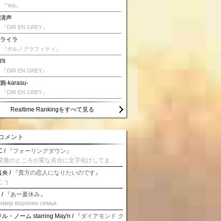
『Yeti』
濤声
『DIR EN GREY』
ライラ
『ポルノグラフィティ』
I'll
『DIR EN GREY』
鴉-karasu-
『DIR EN GREY』
Realtime Rankingをすべて見る
コメント
 /
『フォーリングダウン』
予測変換のところが変な具合に文字化けしてませんか？
央 /
『貴方の恋人になりたいのです』
こう
 /
『あー夏休み』
имир воронин семья
・ノーム starring May'n /
『ダイアモンド クレバス/射手座☆午後九時 Don't be la