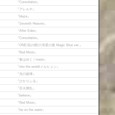
『Consolation』
『アレルヤ』
『blaze』
『Seventh Heaven』
『After Eden』
『Consolation』
『ONE/花の唄/六等星の夜 Magic Blue ver.』
『Red Moon』
『春はゆく / marie』
『into the world/メルヒェン』
『光の旋律』
『ひかりふる』
『百火撩乱』
『believe』
『Red Moon』
『far on the water』