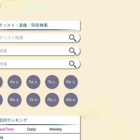
ィスト・楽曲・50音検索
Ka
Sa
Ta
Na
か
さ
た
な
Ma
Ya
Ra
Wa
は
ま
や
ら
わ
詞ランキング
ealTime
Daily
Weekly
iq