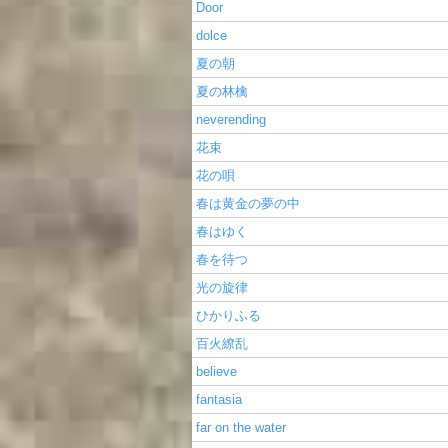
Door
dolce
夏の朝
夏の林檎
neverending
花束
花の唄
春は黄金の夢の中
春はゆく
春を待つ
光の旋律
ひかりふる
百火繚乱
believe
fantasia
far on the water