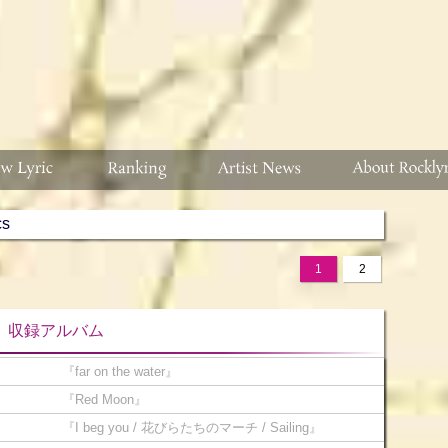
cs
1
2
ルバム
『far on the water』
『Red Moon』
『I beg you / 花びらたちのマーチ / Sailing』