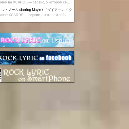
Взглянем на XCARDS — сервис, о котором сейчас говорят. Совсем недавно наткнулся о цифровой сервис XCARDS, он дает возможность создавать онлайн дебетовые карты чтобы контролировать расходы. Особенности, на которые я обратил внимание: Создание карты занимает очень короткое время. Сервис позволяет выпустить множество карт для разных целей. Поддержка работает в любое время суток включая персонального менеджера. Доступно управление без задержек — лимиты, уведомления, отчёты, статистика. На что стоит обратить внимание: Локация компании: европейская юрисдикция — перед использованием стоит уточнить, что сервис можно использовать без нарушений. Комиссии: в некоторых случаях встречаются оплаты за операции, поэтому советую просмотреть договор. Реальные кейсы: по отзывам поддержка работает быстро. Защита данных: все операции подтверждаются уведомлениями, но всегда лучше не хранить большие суммы на карте. Общее впечатление: Судя по функционалу, XCARDS может стать удобным инструментом в сфере финансов. Платформа сочетает скорость, удобство и гибкость. Как вы думаете? Пробовали ли подобные сервисы? Напишите в комментариях Виртуальные карты для бизнеса
・ノーム starring May'n /
『ダイアモンド クレバス/射手座☆午後九時 Don't be la
Что такое XCARDS — сервис, о котором сейчас говорят. Буквально на днях заметил о интересный бренд XCARDS, он помогает создавать онлайн карты чтобы управлять бюджетами. Ключевые преимущества: Выпуск занимает всего считанные минуты. Платформа даёт возможность оформить множество карт для разных целей. Есть поддержка в любое время суток включая персонального менеджера. Есть контроль без задержек — транзакции, уведомления, аналитика — всё под рукой. Возможные нюансы: Регистрация: европейская юрисдикция — желательно убедиться, что сервис можно использовать без нарушений. Финансовые условия: возможно, есть скрытые комиссии, поэтому лучше внимательно прочитать договор. Отзывы пользователей: по отзывам поддержка работает быстро. Надёжность системы: внедрены базовые меры безопасности, но всё равно советую не хранить большие суммы на карте. Вывод: В целом платформа кажется отличным помощником для маркетологов. Платформа сочетает скорость, удобство и гибкость. Как вы думаете? Пользовались ли вы XCARDS? Поделитесь опытом — будет интересно сравнить. Виртуальные карты для бизнеса