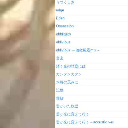
うつくしさ
edge
Eden
Obsession
obbligato
oblivious
oblivious ～俯瞰風景mix～
音楽
輝く空の静寂には
カンタンカタン
木苺の茂みに
記憶
傷跡
君がいた物語
君が光に変えて行く
君が光に変えて行く～acoustic ver.