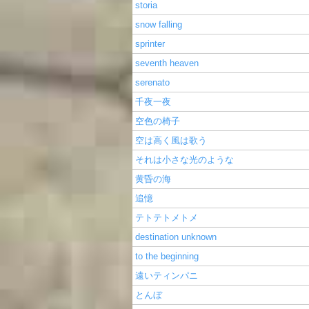
storia
snow falling
sprinter
seventh heaven
serenato
千夜一夜
空色の椅子
空は高く風は歌う
それは小さな光のような
黄昏の海
追憶
テトテトメトメ
destination unknown
to the beginning
遠いティンパニ
とんぼ