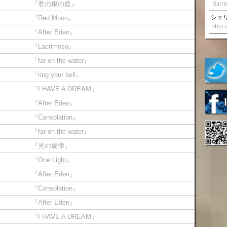
『君の銀の庭』
シェリル
『Red Moon』
『After Eden』
『Lacrimosa』
『far on the water』
『ring your bell』
『I HAVE A DREAM』
『After Eden』
『Consolation』
『far on the water』
『光の旋律』
『One Light』
『After Eden』
『Consolation』
『After Eden』
『I HAVE A DREAM』