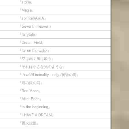
『storia』
『Magia』
『sprinter/ARIA』
『Seventh Heaven』
『fairytale』
『Dream Field』
『far on the water』
『空は高く風は歌う』
『それは小さな光のような』
『.hack//Liminality - edge/黄昏の海』
『君の銀の庭』
『Red Moon』
『After Eden』
『to the beginning』
『I HAVE A DREAM』
『百火撩乱』