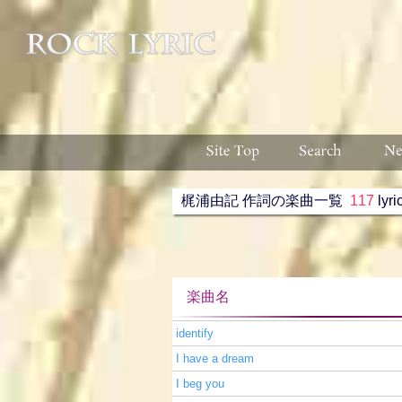
梶浦由記 作詞の楽曲一覧
117
lyri
楽曲名 収録ア
identify
I have a dream
I beg you