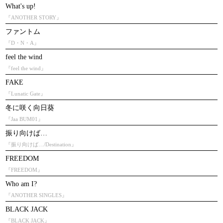
What's up!
『ANOTHER STORY』
ファントム
『D・N・A』
feel the wind
『feel the wind』
FAKE
『Lunatic Gate』
冬に咲く向日葵
『Jaa BUM01』
振り向けば…
『振り向けば…/Destination』
FREEDOM
『FREEDOM』
Who am I?
『ANOTHER SINGLES』
BLACK JACK
『BLACK JACK』