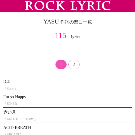
YASU
作詞の楽曲一覧
115
lyrics
1
2
ICE
『Resist』
I'm so Happy
『JOKER』
赤い月
『ANOTHER STORY』
ACID BREATH
『ARCADIA』