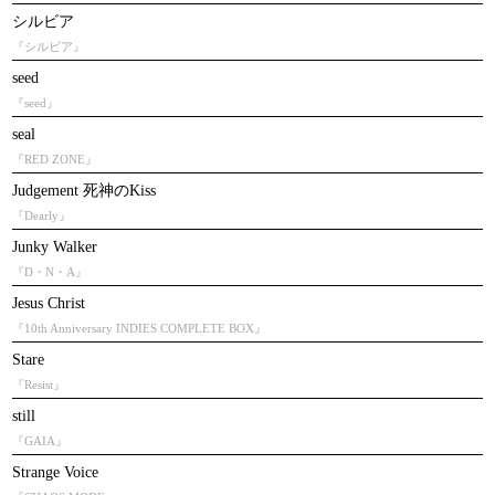
シルビア
『シルビア』
seed
『seed』
seal
『RED ZONE』
Judgement 死神のKiss
『Dearly』
Junky Walker
『D・N・A』
Jesus Christ
『10th Anniversary INDIES COMPLETE BOX』
Stare
『Resist』
still
『GAIA』
Strange Voice