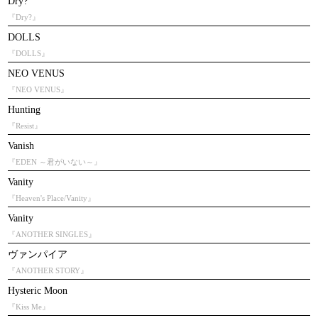
Dry?
『Dry?』
DOLLS
『DOLLS』
NEO VENUS
『NEO VENUS』
Hunting
『Resist』
Vanish
『EDEN ～君がいない～』
Vanity
『Heaven's Place/Vanity』
Vanity
『ANOTHER SINGLES』
ヴァンパイア
『ANOTHER STORY』
Hysteric Moon
『Kiss Me』