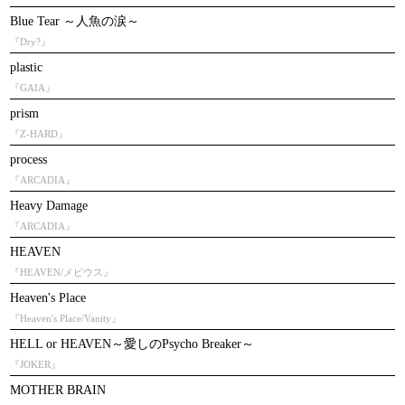
Blue Tear ～人魚の涙～
『Dry?』
plastic
『GAIA』
prism
『Z-HARD』
process
『ARCADIA』
Heavy Damage
『ARCADIA』
HEAVEN
『HEAVEN/メビウス』
Heaven's Place
『Heaven's Place/Vanity』
HELL or HEAVEN～愛しのPsycho Breaker～
『JOKER』
MOTHER BRAIN