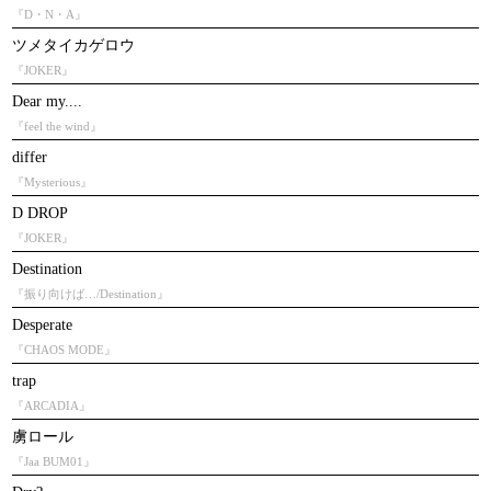
『D・N・A』
ツメタイカゲロウ
『JOKER』
Dear my....
『feel the wind』
differ
『Mysterious』
D DROP
『JOKER』
Destination
『振り向けば…/Destination』
Desperate
『CHAOS MODE』
trap
『ARCADIA』
虜ロール
『Jaa BUM01』