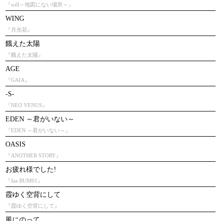
『will～地図にない場所～』
WING
『月光花』
餓えた太陽
『餓えた太陽』
AGE
『GAIA』
-S-
『NEO VENUS』
EDEN ～君がいない～
『EDEN ～君がいない～』
OASIS
『ANOTHER STORY』
お疲れ様でした!
『Jaa BUM01』
霞ゆく空背にして
『霞ゆく空背にして』
風にのって