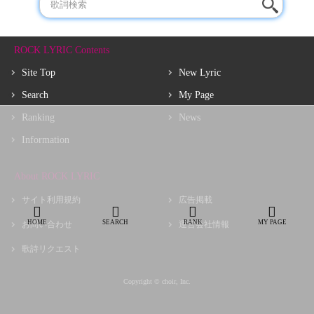
ROCK LYRIC Contents
Site Top
New Lyric
Search
My Page
Ranking
News
Information
About ROCK LYRIC
サイト利用規約
広告掲載
HOME
SEARCH
RANK
MY PAGE
お問い合わせ
運営会社情報
歌詩リクエスト
Copyright © choir, Inc.