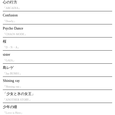
心の行方
『ARCADIA』
Confusion
『Dearly』
Psycho Dance
『CHAOS MODE』
桜
『D・N・A』
sister
『GAIA』
島レゲ
『Jaa BUM01』
Shining ray
『Shining ray』
「少女と氷の女王」
『ANOTHER STORY』
少年の瞳
『Love is Here』