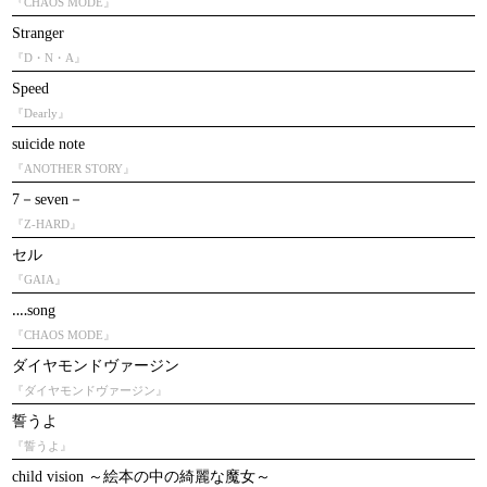
『CHAOS MODE』
Stranger
『D・N・A』
Speed
『Dearly』
suicide note
『ANOTHER STORY』
7－seven－
『Z-HARD』
セル
『GAIA』
‥‥song
『CHAOS MODE』
ダイヤモンドヴァージン
『ダイヤモンドヴァージン』
誓うよ
『誓うよ』
child vision ～絵本の中の綺麗な魔女～