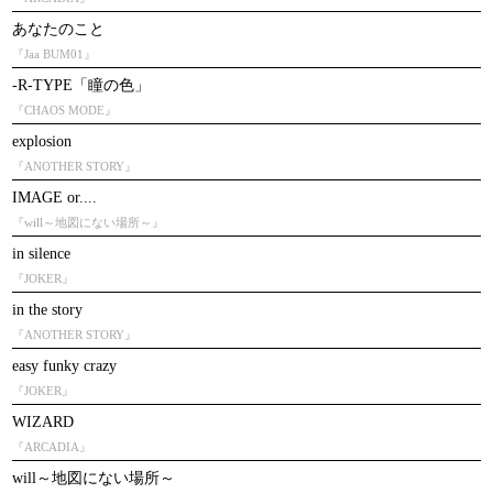
あなたのこと
『Jaa BUM01』
-R-TYPE「瞳の色」
『CHAOS MODE』
explosion
『ANOTHER STORY』
IMAGE or....
『will～地図にない場所～』
in silence
『JOKER』
in the story
『ANOTHER STORY』
easy funky crazy
『JOKER』
WIZARD
『ARCADIA』
will～地図にない場所～