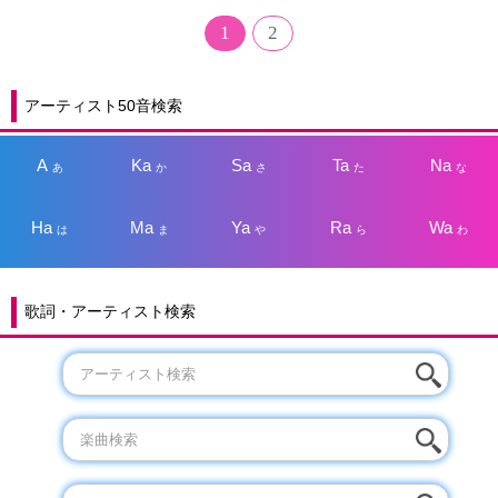
1
2
アーティスト50音検索
A
Ka
Sa
Ta
Na
あ
か
さ
た
な
Ha
Ma
Ya
Ra
Wa
は
ま
や
ら
わ
歌詞・アーティスト検索