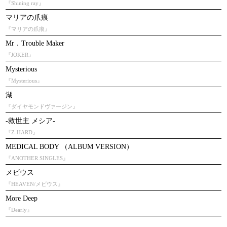
『Shining ray』
マリアの爪痕
『マリアの爪痕』
Mr．Trouble Maker
『JOKER』
Mysterious
『Mysterious』
湖
『ダイヤモンドヴァージン』
-救世主 メシア-
『Z-HARD』
MEDICAL BODY （ALBUM VERSION）
『ANOTHER SINGLES』
メビウス
『HEAVEN/メビウス』
More Deep
『Dearly』