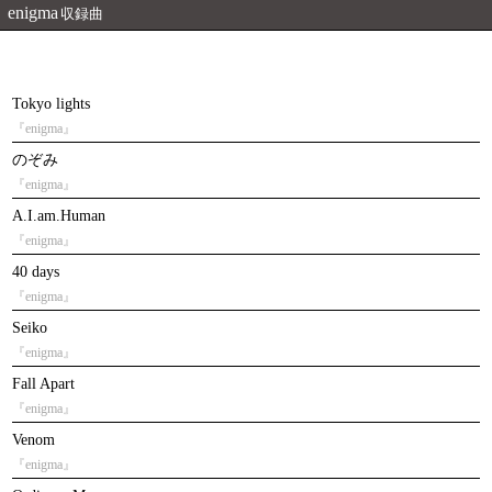
enigma
収録曲
Tokyo lights
『enigma』
のぞみ
『enigma』
A.I.am.Human
『enigma』
40 days
『enigma』
Seiko
『enigma』
Fall Apart
『enigma』
Venom
『enigma』