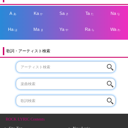
A
Ka
Sa
Ta
Na
あ
か
さ
た
な
Ha
Ma
Ya
Ra
Wa
は
ま
や
ら
わ
歌詞・アーティスト検索
ROCK LYRIC Contents