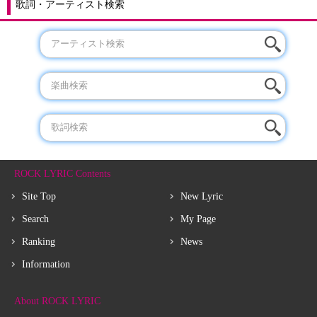
歌詞・アーティスト検索
ROCK LYRIC Contents
Site Top
New Lyric
Search
My Page
Ranking
News
Information
About ROCK LYRIC