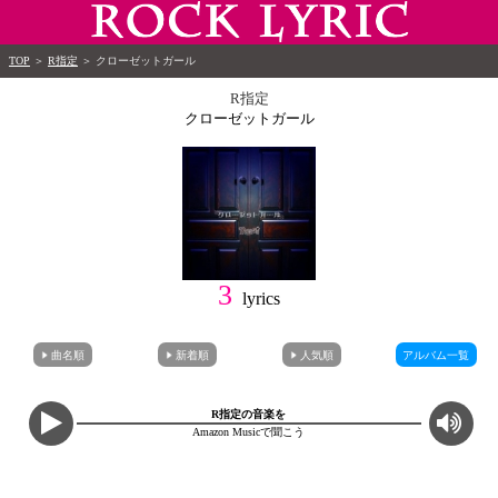
TOP
＞
R指定
＞
クローゼットガール
R指定
クローゼットガール
3
lyrics
曲名順
新着順
人気順
アルバム一覧
R指定の音楽を
Amazon Musicで聞こう