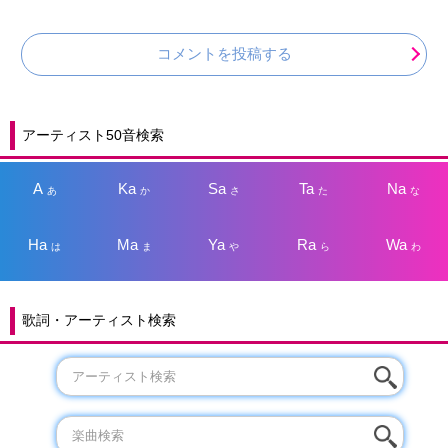
コメントを投稿する
アーティスト50音検索
A
Ka
Sa
Ta
Na
あ
か
さ
た
な
Ha
Ma
Ya
Ra
Wa
は
ま
や
ら
わ
歌詞・アーティスト検索