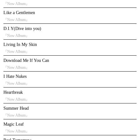
『Now Album』
Like a Gentlemen
『Now Album』
D.I.Y(Dive into you)
『Now Album』
Living In My Skin
『Now Album』
Download Me If You Can
『Now Album』
I Hate Nukes
『Now Album』
Heartbreak
『Now Album』
Summer Head
『Now Album』
Magic Leaf
『Now Album』