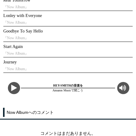
Real Tomorrow
『Now Album』
Lonley with Everyone
『Now Album』
Goodbye To Say Hello
『Now Album』
Start Again
『Now Album』
Journey
『Now Album』
HEY-SMITHの音楽を
Amazon Musicで聞こう
Now Albumへのコメント
コメントはまだありません。