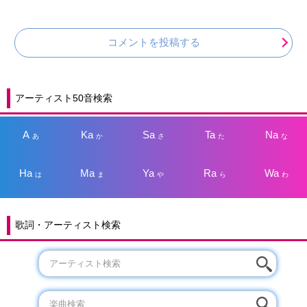
コメントを投稿する
アーティスト50音検索
A
Ka
Sa
Ta
Na
あ
か
さ
た
な
Ha
Ma
Ya
Ra
Wa
は
ま
や
ら
わ
歌詞・アーティスト検索