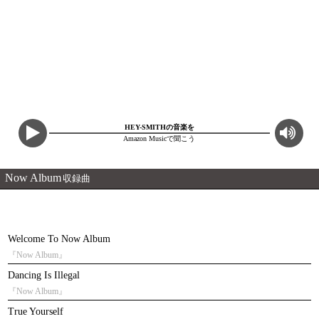
HEY-SMITHの音楽を
Amazon Musicで聞こう
Now Album
収録曲
Welcome To Now Album
『Now Album』
Dancing Is Illegal
『Now Album』
True Yourself