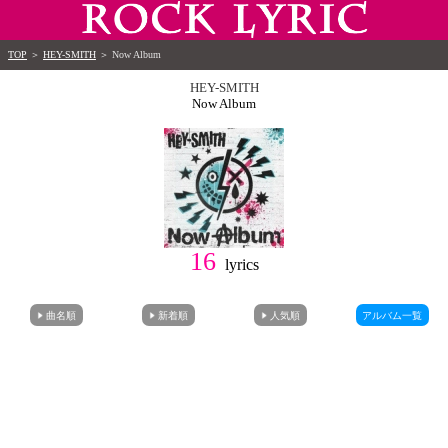
TOP
＞
HEY-SMITH
＞
Now Album
HEY-SMITH
Now Album
16
lyrics
曲名順
新着順
人気順
アルバム一覧