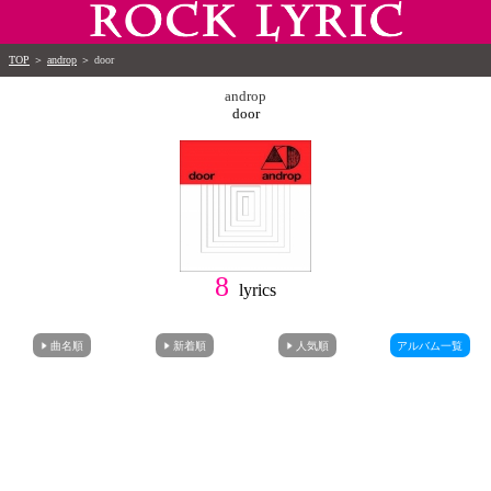
TOP
＞
androp
＞
door
androp
door
8
lyrics
曲名順
新着順
人気順
アルバム一覧