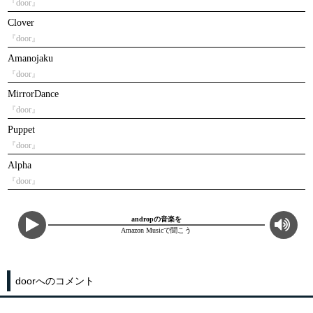
『door』
Clover
『door』
Amanojaku
『door』
MirrorDance
『door』
Puppet
『door』
Alpha
『door』
andropの音楽を
Amazon Musicで聞こう
doorへのコメント