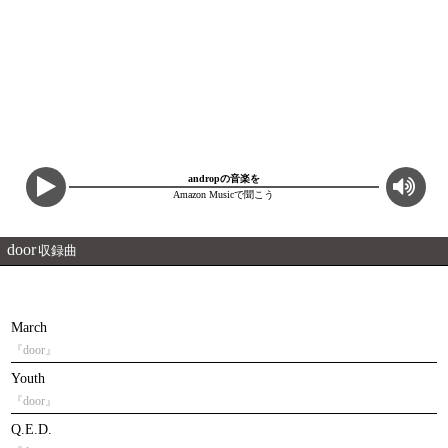
andropの音楽を
Amazon Musicで聞こう
door
収録曲
March
『door』
Youth
『door』
Q.E.D.