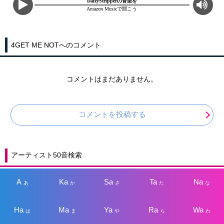
DaizyStripperの音楽を
Amazon Musicで聞こう
4GET ME NOTへのコメント
コメントはまだありません。
コメントを投稿する
アーティスト50音検索
A
Ka
Sa
Ta
Na
あ
か
さ
た
な
Ha
Ma
Ya
Ra
Wa
は
ま
や
ら
わ