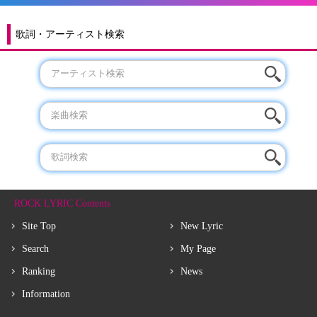
歌詞・アーティスト検索
ROCK LYRIC Contents
Site Top
New Lyric
Search
My Page
Ranking
News
Information