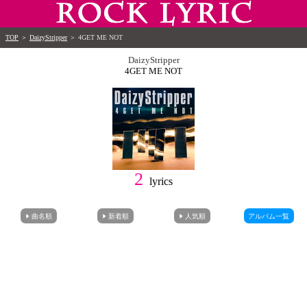
TOP
＞
DaizyStripper
＞
4GET ME NOT
DaizyStripper
4GET ME NOT
2
lyrics
曲名順
新着順
人気順
アルバム一覧