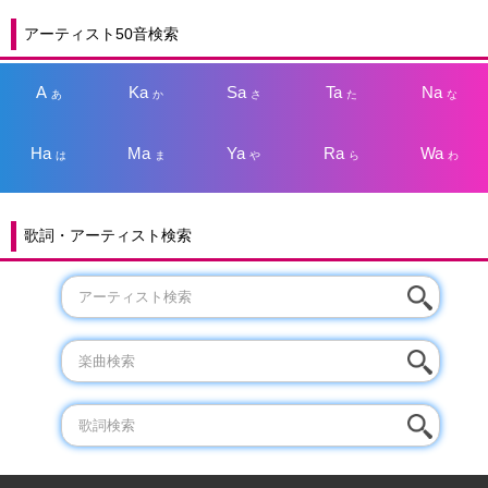
アーティスト50音検索
A
Ka
Sa
Ta
Na
あ
か
さ
た
な
Ha
Ma
Ya
Ra
Wa
は
ま
や
ら
わ
歌詞・アーティスト検索