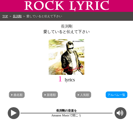
TOP
＞
長渕剛
＞
愛していると伝えて下さい
長渕剛
愛していると伝えて下さい
1
lyrics
曲名順
新着順
人気順
アルバム一覧
長渕剛の音楽を
Amazon Musicで聞こう