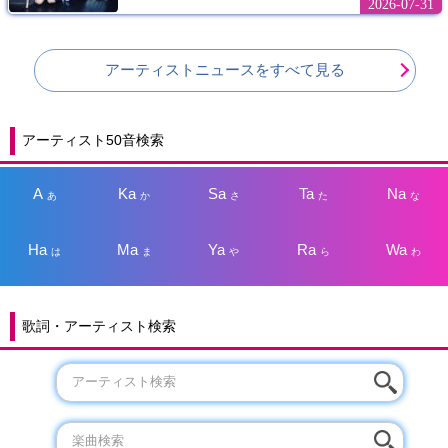
2026-07-31
アーティストニュースをすべて見る
アーティスト50音検索
A
Ka
Sa
Ta
Na
あ
か
さ
た
な
Ha
Ma
Ya
Ra
Wa
は
ま
や
ら
わ
歌詞・アーティスト検索