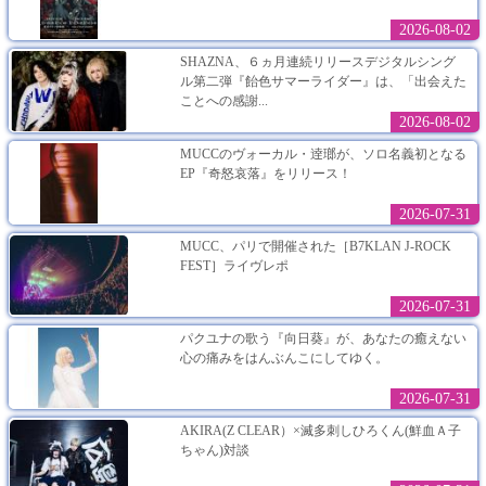
2026-08-02
SHAZNA、６ヵ月連続リリースデジタルシング
ル第二弾『飴色サマーライダー』は、「出会えた
ことへの感謝...
2026-08-02
MUCCのヴォーカル・逹瑯が、ソロ名義初となる
EP『奇怒哀落』をリリース！
2026-07-31
MUCC、パリで開催された［B7KLAN J-ROCK
FEST］ライヴレポ
2026-07-31
パクユナの歌う『向日葵』が、あなたの癒えない
心の痛みをはんぶんこにしてゆく。
2026-07-31
AKIRA(Z CLEAR）×滅多刺しひろくん(鮮血Ａ子
ちゃん)対談