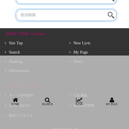
ROCK LYRIC Contents
Site Top
New Lyric
Search
My Page
Ranking
News
Information
About ROCK LYRIC
サイト利用規約
広告掲載
HOME
SEARCH
RANK
MY PAGE
お問い合わせ
運営会社情報
歌詩リクエスト
Copyright © choir, Inc.