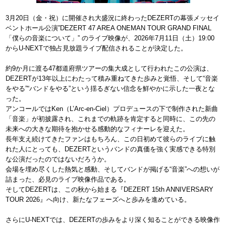
3月20日（金・祝）に開催され大盛況に終わったDEZERTの幕張メッセイ
ベントホール公演”DEZERT 47 AREA ONEMAN TOUR GRAND FINAL
「僕らの音楽について」” のライブ映像が、2026年7月11日（土）19:00
からU-NEXTで独占見放題ライブ配信されることが決定した。
約9か月に渡る47都道府県ツアーの集大成として行われたこの公演は、
DEZERTが13年以上にわたって積み重ねてきた歩みと覚悟、そして“音楽
をやる”“バンドをやる”という揺るぎない信念を鮮やかに示した一夜とな
った。
アンコールではKen（L’Arc-en-Ciel）プロデュースの下で制作された新曲
「音楽」が初披露され、これまでの軌跡を肯定すると同時に、この先の
未来への大きな期待を抱かせる感動的なフィナーレを迎えた。
長年支え続けてきたファンはもちろん、この日初めて彼らのライブに触
れた人にとっても、DEZERTというバンドの真価を強く実感できる特別
な公演だったのではないだろうか。
会場を埋め尽くした熱気と感動、そしてバンドが掲げる“音楽”への想いが
詰まった、必見のライブ映像作品である。
そしてDEZERTは、この秋から始まる『DEZERT 15th ANNIVERSARY
TOUR 2026』へ向け、新たなフェーズへと歩みを進めている。
さらにU-NEXTでは、DEZERTの歩みをより深く知ることができる映像作