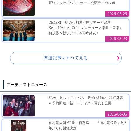
幕張メッセイベントホール公演ライヴレポ
2026-03-26
DEZERT、初の47都道府県ツアーを完遂
Ken（L’Arc-en-Ciel）プロデュース楽曲「音楽」
初披露＆新ツアー2本同時発表！
2026-03-23
関連記事をすべて見る
アーティストニュース
Zilqy、1stフルアルバム「Birth of Riot」詳細発表
＆予約開始、新アーティスト写真も公開
2026-08-06
有村竜太朗×逹瑯、再邂逅――「有村竜逹瑯」約2
年ぶりに開催決定