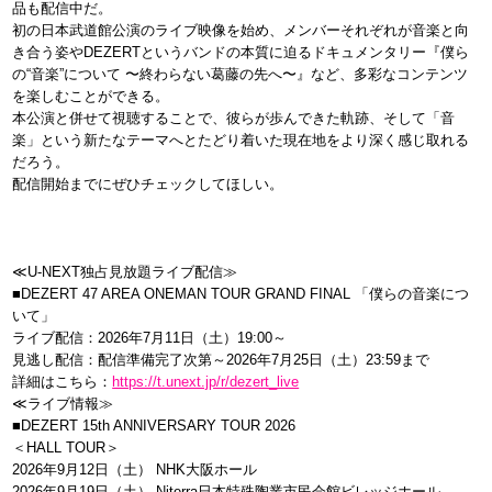
品も配信中だ。
初の日本武道館公演のライブ映像を始め、メンバーそれぞれが音楽と向
き合う姿やDEZERTというバンドの本質に迫るドキュメンタリー『僕ら
の“音楽”について 〜終わらない葛藤の先へ〜』など、多彩なコンテンツ
を楽しむことができる。
本公演と併せて視聴することで、彼らが歩んできた軌跡、そして「音
楽」という新たなテーマへとたどり着いた現在地をより深く感じ取れる
だろう。
配信開始までにぜひチェックしてほしい。
≪U-NEXT独占見放題ライブ配信≫
■DEZERT 47 AREA ONEMAN TOUR GRAND FINAL 「僕らの音楽につ
いて」
ライブ配信：2026年7月11日（土）19:00～
見逃し配信：配信準備完了次第～2026年7月25日（土）23:59まで
詳細はこちら：
https://t.unext.jp/r/dezert_live
≪ライブ情報≫
■DEZERT 15th ANNIVERSARY TOUR 2026
＜HALL TOUR＞
2026年9月12日（土） NHK大阪ホール
2026年9月19日（土） Niterra日本特殊陶業市民会館ビレッジホール