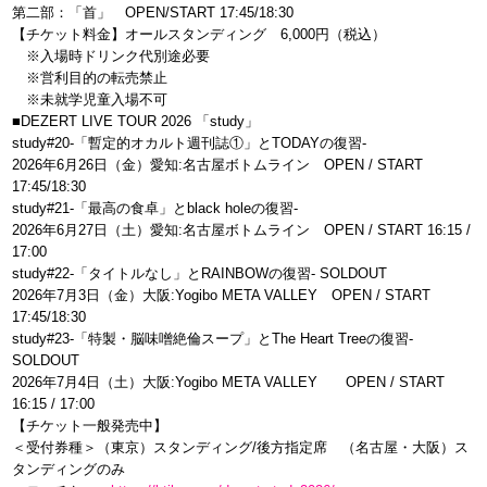
第二部：「首」 OPEN/START 17:45/18:30
【チケット料金】オールスタンディング 6,000円（税込）
※入場時ドリンク代別途必要
※営利目的の転売禁止
※未就学児童入場不可
■DEZERT LIVE TOUR 2026 「study」
study#20-「暫定的オカルト週刊誌①」とTODAYの復習-
2026年6月26日（金）愛知:名古屋ボトムライン OPEN / START
17:45/18:30
study#21-「最高の食卓」とblack holeの復習-
2026年6月27日（土）愛知:名古屋ボトムライン OPEN / START 16:15 /
17:00
study#22-「タイトルなし」とRAINBOWの復習- SOLDOUT
2026年7月3日（金）大阪:Yogibo META VALLEY OPEN / START
17:45/18:30
study#23-「特製・脳味噌絶倫スープ」とThe Heart Treeの復習-
SOLDOUT
2026年7月4日（土）大阪:Yogibo META VALLEY OPEN / START
16:15 / 17:00
【チケット一般発売中】
＜受付券種＞（東京）スタンディング/後方指定席 （名古屋・大阪）ス
タンディングのみ