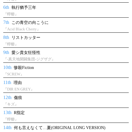
6th
執行猶予三年
『蜉蝣』
7th
この青空の向こうに
『Acid Black Cherry』
8th
リストカッター
『蜉蝣』
9th
愛シ貴女狂怪性
『-真天地開闢集団-ジグザグ』
10th
惨殺Fiction
『SCREW』
11th
理由
『DIR EN GREY』
12th
傷痕
『キズ』
13th
R指定
『蜉蝣』
14th
何も言えなくて…夏(ORIGINAL LONG VERSION)