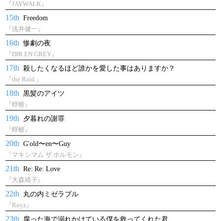
『JAYWALK』
15th
Freedom
『浅井健一』
16th
惨劇の夜
『DIR EN GREY』
17th
殺したくなるほど誰かを愛した事はありますか？
『the Raid.』
18th
黒髪のアイツ
『蜉蝣』
19th
夕暮れの謝罪
『蜉蝣』
20th
G'old〜en〜Guy
『マキシマム ザ ホルモン』
21th
Re: Re: Love
『大森靖子』
22th
丸の内ミゼラブル
『Royz』
23th
腐った海で溺れかけている僕を救ってくれた君