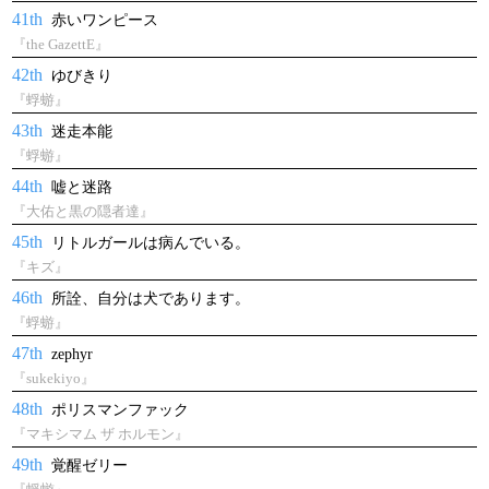
41th
赤いワンピース
『the GazettE』
42th
ゆびきり
『蜉蝣』
43th
迷走本能
『蜉蝣』
44th
嘘と迷路
『大佑と黒の隠者達』
45th
リトルガールは病んでいる。
『キズ』
46th
所詮、自分は犬であります。
『蜉蝣』
47th
zephyr
『sukekiyo』
48th
ポリスマンファック
『マキシマム ザ ホルモン』
49th
覚醒ゼリー