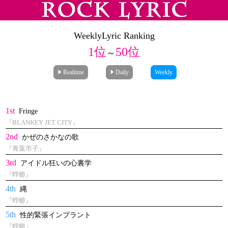
Weekly
Lyric Ranking
1位
50位
～
Realtime
Daily
Weekly
1st
Fringe
『BLANKEY JET CITY』
2nd
かぜのさかなの歌
『青葉市子』
3rd
アイドル狂いの心裏学
『蜉蝣』
4th
縄
『蜉蝣』
5th
性的緊張インプラント
『蜉蝣』