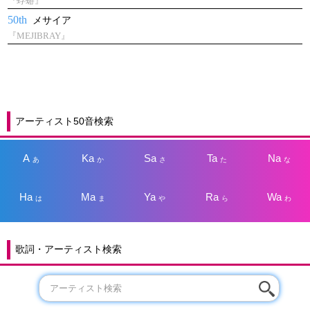
『蜉蝣』
50th
メサイア
『MEJIBRAY』
アーティスト50音検索
A
Ka
Sa
Ta
Na
あ
か
さ
た
な
Ha
Ma
Ya
Ra
Wa
は
ま
や
ら
わ
歌詞・アーティスト検索