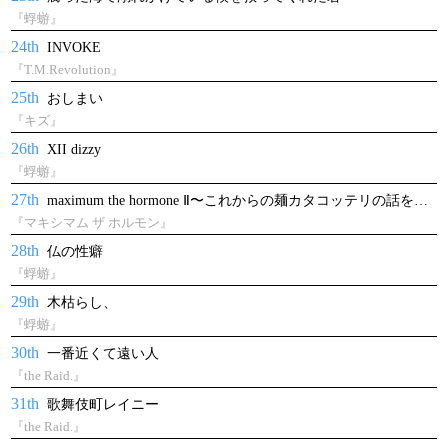
『蜉蝣』
24th
INVOKE
『T.M.Revolution』
25th
おしまい
『キズ』
26th
XII dizzy
『蜉蝣』
27th
maximum the hormone Ⅱ〜これからの麺カタコッテリの話をしよう〜
『マキシマム ザ ホルモン』
28th
仏の性癖
『蜉蝣』
29th
木枯らし、
『蜉蝣』
30th
一番近くて遠い人
『the Raid.』
31th
歌舞伎町レイニー
『the Raid.』