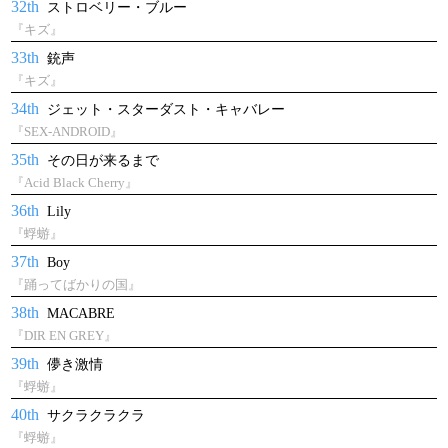
32th
ストロベリー・ブルー
『キズ』
33th
銃声
『キズ』
34th
ジェット・スターダスト・キャバレー
『SEX-ANDROID』
35th
その日が来るまで
『Acid Black Cherry』
36th
Lily
『蜉蝣』
37th
Boy
『踊ってばかりの国』
38th
MACABRE
『DIR EN GREY』
39th
儚き激情
『蜉蝣』
40th
サクラクラクラ
『蜉蝣』