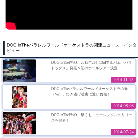
DOG inTheパラレルワールドオーケストラの関連ニュース・インタ
ビュー
DOG inThePWO、2015年2月に3rdアルバム『パラ
ドッグス』発売＆初のホールツアー決定
2014-11-12
DOG inTheパラレルワールドオーケストラの春
（Vo）、ひき逃げ被害に遭い負傷！
2014-08-08
DOG inThePWO、早くもニューシングルのリリー
スを発表！
2014-07-24