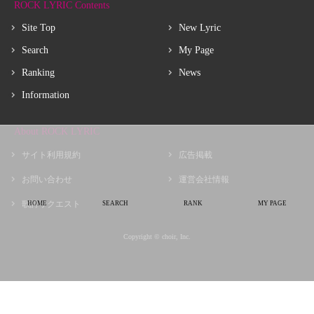
ROCK LYRIC Contents
Site Top
New Lyric
Search
My Page
Ranking
News
Information
About ROCK LYRIC
サイト利用規約
広告掲載
お問い合わせ
運営会社情報
歌詩リクエスト
HOME
SEARCH
RANK
MY PAGE
Copyright © choir, Inc.