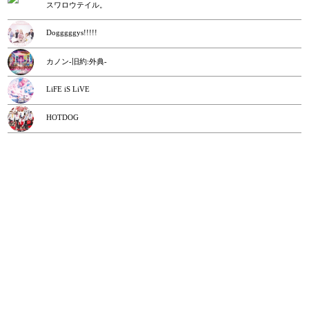
スワロウテイル。
Dogggggys!!!!!
カノン-旧約:外典-
LiFE iS LiVE
HOTDOG