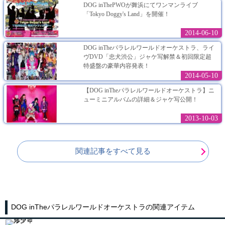
DOG inThePWOが舞浜にてワンマンライブ
「Tokyo Doggy's Land」を開催！
2014-06-10
DOG inTheパラレルワールドオーケストラ、ライ
ヴDVD「忠犬渋公」ジャケ写解禁＆初回限定超
特盛盤の豪華内容発表！
2014-05-10
【DOG inTheパラレルワールドオーケストラ】ニ
ューミニアルバムの詳細＆ジャケ写公開！
2013-10-03
関連記事をすべて見る
DOG inTheパラレルワールドオーケストラの関連アイテム