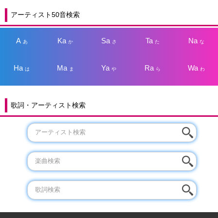
アーティスト50音検索
A
Ka
Sa
Ta
Na
あ
か
さ
た
な
Ha
Ma
Ya
Ra
Wa
は
ま
や
ら
わ
歌詞・アーティスト検索