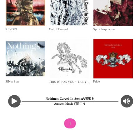
REVOLT
Out of Control
Spirit Inspiration
Silver Sun
Pride
THIS IS FOR YOU～THE YELLOW MONKEY TRIBUTE ALBUM
Nothing's Carved In Stoneの音楽を
Amazon Musicで聞こう
1