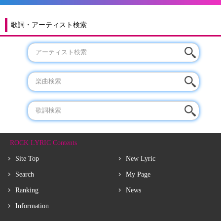
歌詞・アーティスト検索
ROCK LYRIC Contents
Site Top
New Lyric
Search
My Page
Ranking
News
Information