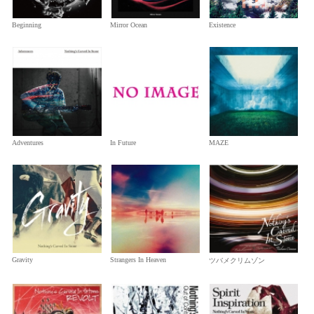
Beginning
Mirror Ocean
Existence
Adventures
In Future
MAZE
Gravity
Strangers In Heaven
ツバメクリムゾン