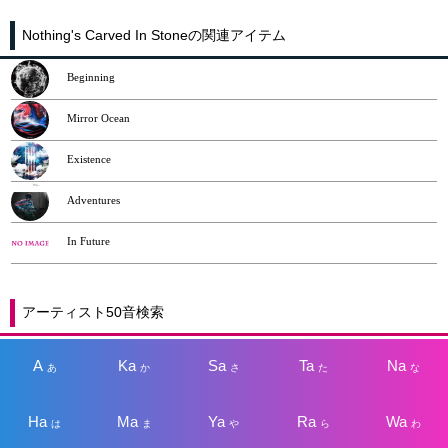
Nothing's Carved In Stoneの関連アイテム
Beginning
Mirror Ocean
Existence
Adventures
In Future
アーティスト50音検索
A
Ka
Sa
Ta
Na
あ
か
さ
た
な
Ha
Ma
Ya
Ra
Wa
は
ま
や
ら
わ