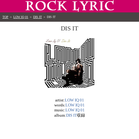
TOP
＞
LOW IQ 01
＞
DIS IT
＞
DIS IT
DIS IT
artist:
LOW IQ 01
words:
LOW IQ 01
music:
LOW IQ 01
album:
DIS IT
収録