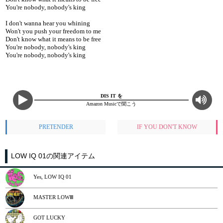
You're nobody, nobody's king
I don't wanna hear you whining
Won't you push your freedom to me
Don't know what it means to be free
You're nobody, nobody's king
You're nobody, nobody's king
DIS IT を
Amazon Musicで聞こう
PRETENDER
IF YOU DON'T KNOW
LOW IQ 01の関連アイテム
Yes, LOW IQ 01
MASTER LOWⅢ
GOT LUCKY