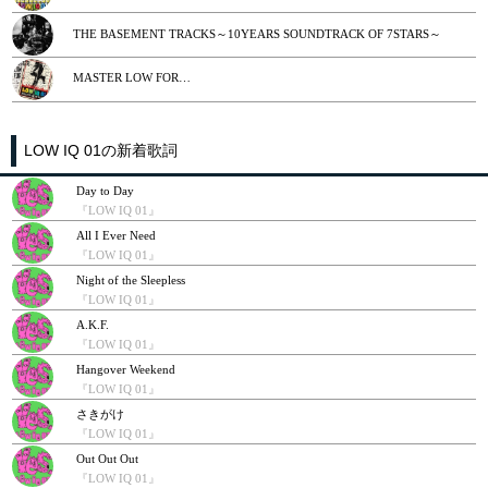
THE BASEMENT TRACKS～10YEARS SOUNDTRACK OF 7STARS～
MASTER LOW FOR…
LOW IQ 01の新着歌詞
Day to Day
『LOW IQ 01』
All I Ever Need
『LOW IQ 01』
Night of the Sleepless
『LOW IQ 01』
A.K.F.
『LOW IQ 01』
Hangover Weekend
『LOW IQ 01』
さきがけ
『LOW IQ 01』
Out Out Out
『LOW IQ 01』