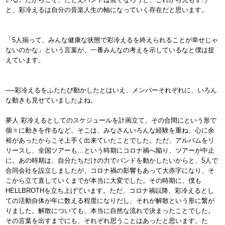
と、彩冷えるは自分の音楽人生の軸になっていく存在だと思います。
「5人揃って、みんな健康な状態で彩冷えるを終えられることが幸せじゃ
ないのかな」という言葉が、一番みんなの考えを示しているなと僕は捉
えています。
──彩冷えるをふたたび動かしたとはいえ、メンバーそれぞれに、いろん
な動きも見せていましたよね。
夢人 彩冷えるとしてのスケジュールを計画立て、その合間にという形で
個々に動きを作るなど、そこは、みなさんいろんな経験を重ね、心に余
裕があったからこそ上手く出来ていたことでした。ただ、アルバムをリ
リースし、全国ツアーも…という時期にコロナ禍へ陥り、ツアーが中止
に。あの時期は、自分たちだけの力でバンドを動かしたいからと、5人で
合同会社を設立しましたが、コロナ禍の影響もあって大赤字になり、そ
こから立て直していくまでが本当に大変でした。その時期に、僕も
HELLBROTHを立ち上げています。ただ、コロナ禍以降、彩冷えるとし
ての活動自体が年に数える程度になりだし、それが解散という形に繋が
りました。解散についても、本当に自然な流れで決まったことでした。
その言葉を出すまでにも、それぞれ思うことはあったと思います。た