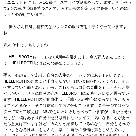
うユニットも作り、月1-2回ペースでライブ活動をしています。そうやっ
て2つの表現活動を持つことで、みずからの音楽ライフを楽しいものにし
ようと心がけています。
──夢人さん自身、精神的なバランスの取り方を上手くやっていますよ
ね。
夢人 それは、ありますね。
──HELLBROTHも、まもなく4周年を迎えます。今の夢人さんにとっ
て、HELLBROTHとはどんな存在でしょうか。
夢人 心の支えであり、自分の人生のベーシックにあるもの。ただ、
HELLBROTHのためにと千歳くんがいっぱい楽曲を作ってくるし、そこ
へ甘えていた面もあったから、これからは自分の楽曲をもっともっと増
やしたいし、さらに自分の色をHELLBROTHに反映したいなと思ってい
ます。HELLBROTHの活動自体は、千歳くんが中心になっていろいろ考
えてくれるから、そこは信頼して彼に任せています。ステージではセン
ターに立って歌えば、MCでもいろいろしゃべっていますが、昔からそう
だけど、僕はあまり自分の意見は言わないタイプ。気になることがあっ
たら意見は言いますけど、みんなが納得しているのなら、自分もそれで
いいよとなる性格。もちろん、楽曲に自分の感情は落とし込んでいま
す。でも、バンドを運営していくうえで、みんなの気持ちが円滑に回る