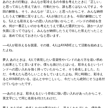
あのときの行動は、みんなが彩冷えるの今後を考えたときに「正しい」
と思って出した答えであり、行動だから、誰も悪くはないんですよ。今
回の解散も、そう。みんなが「正しい」と思ったからこそ、みんな納得
したうえで解散に至りました。4人が抜けたときも、今回の解散にして
も、5人とも彩冷えるへの思い入れが強いからこそ、バンドの存続を含
め、何が一番正しいのかを考えたうえで選んだ選択だから、誰か一人が
矢面に立ってではなく、みんなが納得したうえで出した答えだったこと
は、改めて伝えておきたいなと思います。
──4人が彩冷えるを脱退。その後、4人はAYABIEとして活動を始めまし
たよね。
夢人 あのときは、4人で表現したい音楽性やバンドのあり方を追い求め
た結果としてと言いますか。僕らも抜けたとはいえ、彩冷えるというバ
ンドへの思い入れを強く持っていたからこそ、そう命名しました。た
だ、今考えたら恐ろしいことをしていましたよね。同じ時期に、彩冷え
るとAYABIEがいる。ほんとややこしいし、今だったら絶対にそうは名付
けていなかったです。
──あのときは、彩冷えるという存在に強い思い入れがあったからこそ、
英文字にして同じ名前を付けたわけだ。
夢人 そうです。命名したのは僕ではなく、兄さんたちでした。僕自身