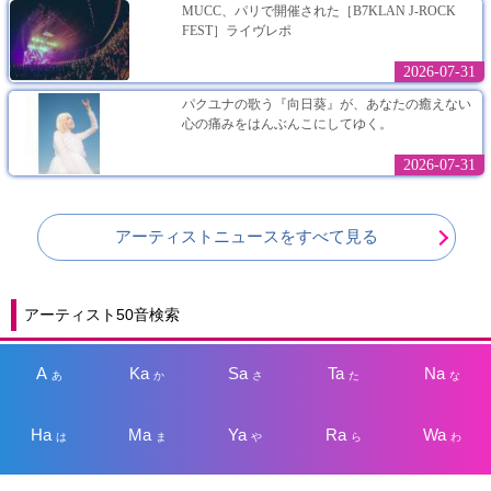
MUCC、パリで開催された［B7KLAN J-ROCK
FEST］ライヴレポ
2026-07-31
パクユナの歌う『向日葵』が、あなたの癒えない
心の痛みをはんぶんこにしてゆく。
2026-07-31
アーティストニュースをすべて見る
アーティスト50音検索
A
Ka
Sa
Ta
Na
あ
か
さ
た
な
Ha
Ma
Ya
Ra
Wa
は
ま
や
ら
わ