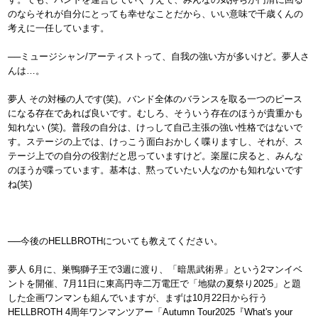
のならそれが自分にとっても幸せなことだから、いい意味で千歳くんの
考えに一任しています。
──ミュージシャン/アーティストって、自我の強い方が多いけど。夢人さ
んは…。
夢人 その対極の人です(笑)。バンド全体のバランスを取る一つのピース
になる存在であれば良いです。むしろ、そういう存在のほうが貴重かも
知れない (笑)。普段の自分は、けっして自己主張の強い性格ではないで
す。ステージの上では、けっこう面白おかしく喋りますし、それが、ス
テージ上での自分の役割だと思っていますけど。楽屋に戻ると、みんな
のほうが喋っています。基本は、黙っていたい人なのかも知れないです
ね(笑)
──今後のHELLBROTHについても教えてください。
夢人 6月に、巣鴨獅子王で3週に渡り、「暗黒武術界」という2マンイベ
ントを開催、7月11日に東高円寺二万電圧で「地獄の夏祭り2025」と題
した企画ワンマンも組んでいますが、まずは10月22日から行う
HELLBROTH 4周年ワンマンツアー「Autumn Tour2025『What's your