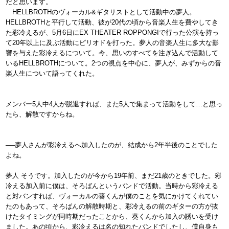
だと思います。
HELLBROTHのヴォーカル&ギタリストとして活動中の夢人。
HELLBROTHと平行して活動、彼が20代の頃から音楽人生を費やしてき
た彩冷えるが、5月6日にEX THEATER ROPPONGIで行った公演を持っ
て20年以上に及ぶ活動にピリオドを打った。夢人の音楽人生に多大な影
響を与えた彩冷えるについて。今、思いのすべてを注ぎ込んで活動して
いるHELLBROTHについて。2つの視点を中心に、夢人が、みずからの音
楽人生について語ってくれた。
メンバー5人中4人が脱退すれば、また5人で集まって活動をして…と思っ
たら、解散ですからね。
──夢人さんが彩冷えるへ加入したのが、結成から2年半後のことでした
よね。
夢人 そうです。加入したのが今から19年前、まだ21歳のときでした。彩
冷える加入前に僕は、そろばんというバンドで活動。当時から彩冷える
と対バンすれば、ヴォーカルの葵くんが僕のことを気にかけてくれてい
たのもあって、そろばんの解散時期と、彩冷えるの前のギターの方が抜
けたタイミングが同時期だったことから、葵くんから加入の誘いを受け
ました。あの頃から、彩冷えるは名の知れたバンドでしたし、僕自身も