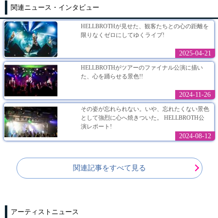
関連ニュース・インタビュー
HELLBROTHが見せた、観客たちとの心の距離を
限りなくゼロにしてゆくライブ!
2025-04-21
HELLBROTHがツアーのファイナル公演に描い
た、心を踊らせる景色!!
2024-11-26
その姿が忘れられない。いや、忘れたくない景色
として強烈に心へ焼きついた。 HELLBROTH公
演レポート!
2024-08-12
関連記事をすべて見る
アーティストニュース