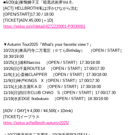
■6/20(金)巣鴨獅子王「暗黒武術界Vol.8」
[ACT] HELLBROTH/私は浮かびながら沈む
[OPEN/START]17:30 / 18:00
[TICKET]ADV.¥5,000 (＋1D)
https://eplus.jp/sf/detail/4272220001-P0030001
▼Autumn Tour2025『What's your favorite view？』
10/22(水)東高円寺二万電圧（※てらBirthday） ［OPEN / START］
18:30/19:00
10/25(土)浦和Narciss ［OPEN / START］17:30/18:00
10/26(日)千葉ROUTE14 ［OPEN / START］17:00/17:30
11/8(土)心斎橋CLAPPER ［OPEN / START］17:30/18:00
11/9(日)神戸KINGS X［OPEN / START］17:00/17:30
11/15(土)名古屋R.A.D ［OPEN / START］17:30/18:00
11/16(日)四日市CLUB CHAO S［OPEN / START］17:00/17:30
11/19(水)EDGE Ikebukuro ［OPEN / START］18:30/19:00
[ADV. / DAY]￥4,000 / ¥4,500(＋1Drink)
[TICKET]イープラス
https://eplus.jp/hellbroth-autumn2025/
＜10/22東高円寺二万電圧～10/26千葉ROUTE14＞