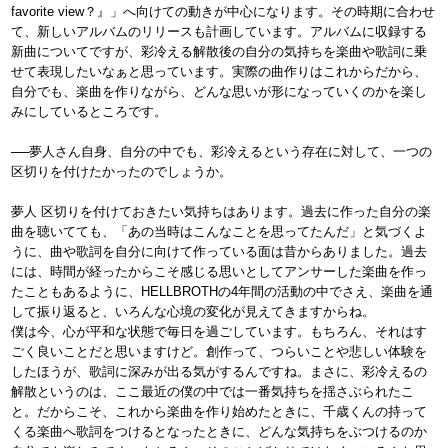
favorite view？』」へ向けての動きが中心になります。その時期に合わせ
て、新しいアルバムのリリースも計画しています。アルバムに収録する
新曲についてですが、彩冷える解散後の自分の気持ちを楽曲や歌詞に乗
せて表現したいなぁと思っています。実際の曲作りはこれからだから、
自分でも、楽曲を作りながら、どんな思いが形になっていくのかを楽し
みにしているところです。
──夢人さん自身、自分の中でも、彩冷えるという存在に対して、一つの
区切りを付けたかったのでしょうか。
夢人 区切りを付けておきたい気持ちはあります。過去に作った自分の楽
曲を聴いてても、「あの当時はこんなことを思ってたんだ」と気づくよ
うに、曲や歌詞を自分に向けて作っている面は昔からありました。過去
には、時間が経ったからこそ感じる思いとしてアンサーした楽曲を作っ
たこともあるように、HELLBROTHの4年間の活動の中でさえ、楽曲を通
して振り返ると、いろんな心境の変化が見えてきますからね。
僕は今、心が平和な状態で毎日を過ごしています。もちろん、それはす
ごく良いことだと思いますけど。創作って、つらいことや悲しい体験を
したほうが、歌詞に深みが出る気がするんですね。まさに、彩冷えるの
解散というのは、ここ最近の僕の中では一番気持ちを揺さぶられたこ
と。だからこそ、これから楽曲を作り始めたときに、千歳くんの持って
くる楽曲へ歌詞をつけるとなったときに、どんな気持ちをぶつけるのか