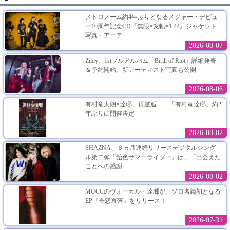
メトロノーム約4年ぶりとなるメジャー・デビュ
ー10周年記念CD『無限×変転=1.44』ジャケット
写真・アーテ...
2026-08-07
Zilqy、1stフルアルバム「Birth of Riot」詳細発表
＆予約開始、新アーティスト写真も公開
2026-08-06
有村竜太朗×逹瑯、再邂逅――「有村竜逹瑯」約2
年ぶりに開催決定
2026-08-02
SHAZNA、６ヵ月連続リリースデジタルシング
ル第二弾『飴色サマーライダー』は、「出会えた
ことへの感謝...
2026-08-02
MUCCのヴォーカル・逹瑯が、ソロ名義初となる
EP『奇怒哀落』をリリース！
2026-07-31