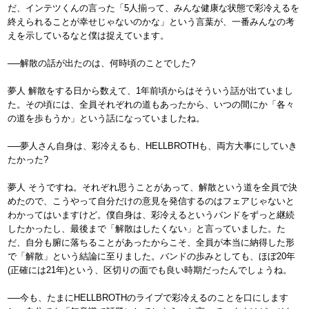
だ、インテツくんの言った「5人揃って、みんな健康な状態で彩冷えるを
終えられることが幸せじゃないのかな」という言葉が、一番みんなの考
えを示しているなと僕は捉えています。
──解散の話が出たのは、何時頃のことでした?
夢人 解散をする日から数えて、1年前頃からはそういう話が出ていまし
た。その頃には、全員それぞれの道もあったから、いつの間にか「各々
の道を歩もうか」という話になっていましたね。
──夢人さん自身は、彩冷えるも、HELLBROTHも、両方大事にしていき
たかった?
夢人 そうですね。それぞれ思うことがあって、解散という道を全員で決
めたので、こうやって自分だけの意見を発信するのはフェアじゃないと
わかってはいますけど。僕自身は、彩冷えるというバンドをずっと継続
したかったし、最後まで「解散はしたくない」と言っていました。た
だ、自分も腑に落ちることがあったからこそ、全員が本当に納得した形
で「解散」という結論に至りました。バンドの歩みとしても、ほぼ20年
(正確には21年)という、区切りの面でも良い時期だったんでしょうね。
──今も、たまにHELLBROTHのライブで彩冷えるのことを口にします