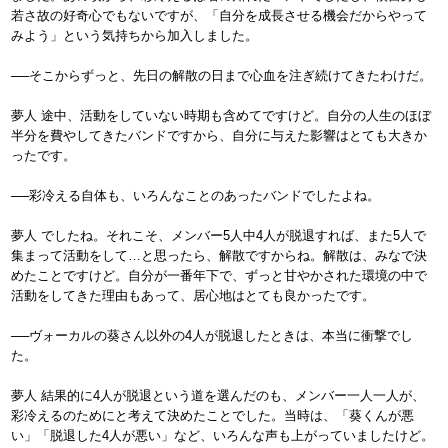
若さ故の好奇心でもないですが、「自分を成長させる機会だからやって
みよう」という気持ちから加入しました。
──そこからずっと、先日の解散の日まで心血を注ぎ続けてきたわけだ。
夢人 途中、活動をしていない時期も含めてですけど。自分の人生のほぼ
半分を費やしてきたバンドですから、自分に与えた影響はとても大きか
ったです。
──彩冷える自体も、いろんなことのあったバンドでしたよね。
夢人 でしたね。それこそ、メンバー5人中4人が脱退すれば、また5人で
集まって活動をして…と思ったら、解散ですからね。解散は、みなで決
めたことですけど。自分が一番年下で、ずっと甘やかされた環境の中で
活動をしてきた理由もあって、居心地はとても良かったです。
──ヴォーカルの葵さん以外の4人が脱退したときは、本当に衝撃でし
た。
夢人 結果的に4人が脱退という道を選んだのも、メンバー一人一人が、
彩冷えるのためにと考えて決めたことでした。当時は、「葵くんが悪
い」「脱退した4人が悪い」など、いろんな声も上がっていましたけど。