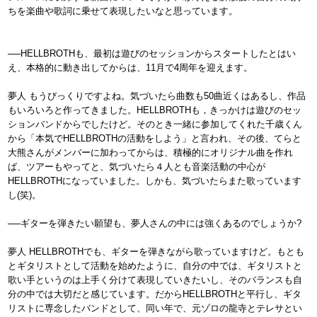
ちを楽曲や歌詞に乗せて表現したいなと思っています。
──HELLBROTHも、最初は遊びのセッションからスタートしたとはい
え、本格的に動き出してからは、11月で4周年を迎えます。
夢人 もうびっくりですよね。気づいたら曲数も50曲近くはあるし、作品
もいろいろと作ってきました。HELLBROTHも，きっかけは遊びのセッ
ションバンドからでしたけど。そのとき一緒に参加してくれた千歳くん
から「本気でHELLBROTHの活動をしよう」と言われ、その後、てらと
大熊さんがメンバーに加わってからは、積極的にオリジナル曲を作れ
ば、ツアーもやってと、気づいたら４人とも音楽活動の中心が
HELLBROTHになっていました。しかも、気づいたらまた歌っています
し(笑)。
──ギターを弾きたい願望も、夢人さんの中には強くあるのでしょうか?
夢人 HELLBROTHでも、ギターを弾きながら歌っていますけど。もとも
とギタリストとして活動を始めたように、自分の中では、ギタリストと
歌い手というのは上手く分けて表現していきたいし、そのバランスも自
分の中では大切だと感じています。だからHELLBROTHと平行し、ギタ
リストに専念したバンドとして、同い年で、元ゾロの龍寺とテレサとい