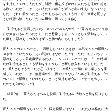
を支持してくれる人たちが、誹謗中傷を投げかける人たちを遥かに超え
る数でいたからこそ、その人たちの存在がずっと心の支えになっていま
した。それに若かったというのもあるんでしょうね。今、当時と同じよ
うな状態へ陥ったら、たぶん田舎に帰ってます(笑)。
──彩冷えるが復活したのも、メンバーみんなの中で「彩冷えるという存
在が大きいものだったから」だと想像します。ベルとして活動をしてい
た頃も、彩冷えるの存在はずっと胸の内にありました?
夢人 ベルのメンバーとして活動をしているときは、本気でベルの活動へ
向き合っていたから、その気持ちはなかったです。ただ、ちょいちょい
彩冷えるとして限定復活するたびに、ベルのメンバーには、「この時期
だけ彩冷えるとしても活動をするから」と断りは入れていました。た
だ、5人ともそうだったと思いますが、この5人で一緒にやる楽しさを実
感していたからこそ、無意識の中、僕でいうなら「ベルと彩冷える、2つ
のバンドで活動していけたら」という気持ちが心の中で芽生え出してい
たのかも知れないです。
──結果的に、夢人さんはベルを脱退。彩冷えるの活動へと舵を切りまし
た。
夢人 ベルの活動をしていく中、限定復活ではなく、ふたたび本格的に活