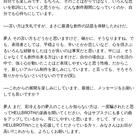
自分でも楽しみです。もちろん、そのことばかりではなく、いろんな思
いを歌詞にしていくと思うから、どんな創作期間になっていくのか、自
分でも心待ちにしています。
──言い方は失礼ですが、まさに最適な創作の話題を体験したわけだ。
夢人 その言い方もどうかと思いますけど、確かに、そうなりますね。で
も、表現者としては、平穏よりも、辛いとかか悲しいなど、心を揺さぶ
るいろんな経験をしたほうが良いのは事実だと思います。中には、そう
じゃなくても創作出来る方はいますけど。自分の場合は、日々の生活の
中で、強く心が動いたことほど表現しやすいなと思う性格。だからこ
そ、新しいアルバム制作を楽しみにしています。と言っても、そろそろ
取りかからないといけないのですが(笑)。
──これからの展開を楽しみにしています。最後に、メッセージをお願い
しても良いですか？
夢人 まだ、彩冷えるの夢人のことしか知らない方は、一度騙されたと思
ってHELLBROTHの楽曲を聞いてください。今はサブスクにも多くの曲
をアップしているから、耳にしやすいと思います。そして、ずっと
HELLBROTHのことを応援してくださっている方々、みなさんはお目が
高い!!これからも、よろしくお願いします。