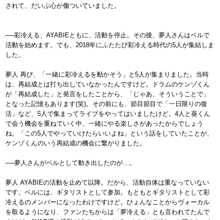
されて、だいぶ心が傷ついていました。
──彩冷える、AYABIEともに、活動を停止。その後、夢人さんはベルで
活動を始めます。でも、2018年にふたたび彩冷える時代の5人が集結しま
した。
夢人 再び、「一緒に彩冷えるを動かそう」と5人が集まりました。当時
は、再結成とは打ち出していなかったんですけど。ドラムのケンゾくん
が「再結成した」と発言をしたことから、「じゃあ、そういうことで」
となった記憶もあります(笑)。その前にも、節目節目で「一日限りの復
活」など、5人で集まってライブをやってはいましたけど。4人と葵くん
で会う機会を重ねていく中、一緒にやる楽しさがあったからでしょう
ね。「この5人でやっていけたらいいよね」という話をしていたことが、
ケンゾくんのいう再結成の機会に繋がりました。
──夢人さんがベルとして動き出したのが…。
夢人 AYABIEの活動を止めて以降。だから、活動自体は重なっていない
です。ベルには、ギタリストとして参加。もともとギタリストとして彩
冷えるのメンバーになったわけですけど。ひょんなことからヴォーカル
を取るようになり、ファンたちからは「夢冷える」とも言われてたんで