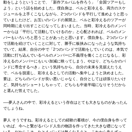
動をしようということで、「新作アルバムを作ろう」「全国ツアーもし
よう」という話を始めました。僕自身は、ベルと彩冷える、両方のスケ
ジュールを上手くこなしながら、2つのバンドを平行して進めようと思っ
ていましたけど。お互いのバンドの展開上、ベルと彩冷えるのツアーが
同時期に走り出すことになってしまいました。当時、彩冷えるのメンバ
ーからは「平行して活動していけるのか」と心配されれば、ベルのメン
バーもいろいろと思うことがあったと思います。僕自身も、2つのバンド
で活動を続けていくことに対して、勝手に板挟みになったような気持ち
でいて。結果、自分の中で「2つのバンドで活動をしていくのは、本気で
活動に打ち込んでいるベルのメンバーに不義理を働くことになるし、彩
冷えるのメンバーにもいい加減に映ってしまう。やはり、どちらかのバ
ンドに専念するべき」という気持ちから、自分の未来を見据えたうえ
で、ベルを脱退し、彩冷えるとしての活動へ集中しようと決めました。
要は、どちらのバンドが良い悪いじゃなく、自分としては頑張りたいけ
ど、気持ちがショートしちゃって、どちらも中途半端になりそうだから
と選んだ答えでした。
──夢人さんの中で、彩冷えるという存在はとても大きなものがあったん
でしょうね。
夢人 そうですね。彩冷えるとしての経験の蓄積が、今の僕自身を作って
いれば、今へと繋がるバンド人生の物語を作ってきた大きな礎になって
いる。だからこそ、たとえバンドは無くなろうと、これから先もずっ