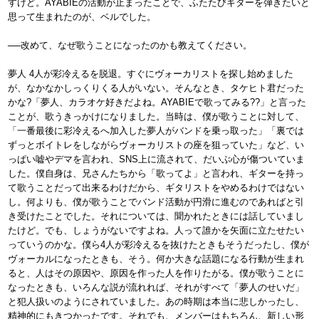
すけど。AYABIEの活動が止まったことで、ふたたびギターを弾きたいと
思って生まれたのが、ベルでした。
──改めて、なぜ歌うことになったのかも教えてください。
夢人 4人が彩冷えるを脱退。すぐにヴォーカリストを探し始めました
が、なかなかしっくりくる人がいない。そんなとき、タケヒト君だった
かな?「夢人、カラオケ好きだよね。AYABIEで歌ってみる??」と言った
ことが、歌うきっかけになりました。当時は、僕が歌うことに対して、
「一番最後に彩冷えるへ加入した夢人がバンドを乗っ取った」「裏では
ずっとボイトレをしながらヴォーカリストの座を狙っていた」など、い
っぱい嘘やデマを言われ、SNS上に流されて、だいぶ心が傷ついていま
した。僕自身は、兄さんたちから「歌ってよ」と言われ、ギターを持っ
て歌うことだって出来るわけだから、ギタリストをやめるわけではない
し。何よりも、僕が歌うことでバンド活動が円滑に進むのであればと引
き受けたことでした。それについては、聞かれたときには話していまし
たけど。でも、しょうがないですよね。人って誰かを矢面に立たせたい
っていうのかな。僕ら4人が彩冷えるを抜けたときもそうだったし、僕が
ヴォーカルになったときも、そう。何か大きな話題になる行動が生まれ
ると、人はその原因や、原因を作った人を作りたがる。僕が歌うことに
なったときも、いろんな説が流れれば、それがすべて「夢人のせいだ」
と犯人扱いのようにされていました。あの時期は本当に悲しかったし、
精神的にもきつかったです。それでも、メンバーはもちろん、新しい形