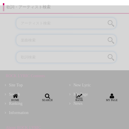
歌詞・アーティスト検索
ROCK LYRIC Contents
Site Top
New Lyric
Search
My Page
HOME
SEARCH
RANK
MY PAGE
Ranking
News
Information
About ROCK LYRIC