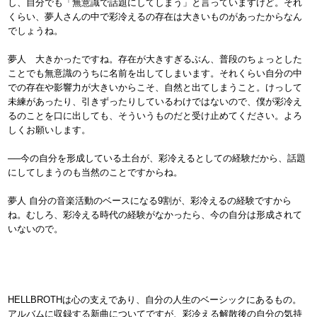
し、自分でも「無意識で話題にしてしまう」と言っていますけど。それ
くらい、夢人さんの中で彩冷えるの存在は大きいものがあったからなん
でしょうね。
夢人 大きかったですね。存在が大きすぎるぶん、普段のちょっとした
ことでも無意識のうちに名前を出してしまいます。それくらい自分の中
での存在や影響力が大きいからこそ、自然と出てしまうこと。けっして
未練があったり、引きずったりしているわけではないので、僕が彩冷え
るのことを口に出しても、そういうものだと受け止めてください。よろ
しくお願いします。
──今の自分を形成している土台が、彩冷えるとしての経験だから、話題
にしてしまうのも当然のことですからね。
夢人 自分の音楽活動のベースになる9割が、彩冷えるの経験ですから
ね。むしろ、彩冷える時代の経験がなかったら、今の自分は形成されて
いないので。
HELLBROTHは心の支えであり、自分の人生のベーシックにあるもの。
アルバムに収録する新曲についてですが、彩冷える解散後の自分の気持