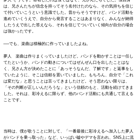
は、兄さんたちが信念を持ってそう名付けたのなら、その気持ちを信じ
て付いていこうという意識でした。昔からそうですけど、バンド活動を
進めていくうえで、自分から発言することはあまりなく、みんなが納得
したうえで出した答えなら、それを信じてついていく傾向が自分の場合
は強かったです。
──でも、楽曲は積極的に作っていましたよね。
夢人 楽曲は作りまくっていましたけど。バンドを動かすことは一任し
てたというか、バンドの動きについてはぜんぜん口を出したことはな
く、兄さん方が決めたことに「あっそうなんだ、了解です」と返事をし
ていたように、そこは信頼を置いていました。もちろん、自分で「これ
は変だな」と思うことは言ってきましたけど。そう思わない限りは、
「その判断が正しいんだろうな」という信頼のもと、活動を続けてきま
した。それは、彩冷えるに限らず、他のバンド活動にも共通して言える
ことです。
当時は、僕が歌うことに対して、「一番最後に彩冷えるへ加入した夢人
がバンドを乗っ取った」など、いっぱい嘘やデマを言われ、SNS上に流