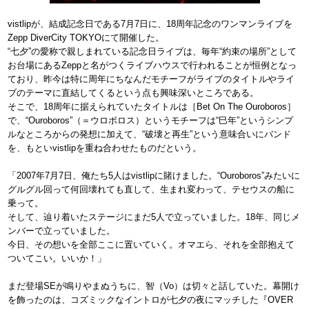
vistlipが、結成記念日である7月7日に、18周年記念のワンマンライブを
Zepp DiverCity TOKYOにて開催した。
“七夕”の愛称で親しまれている記念日ライブは、毎年“約束の場所”として
お台場にあるZeppと名がつくライブハウスで行われることが恒例となっ
ており、昨今は特に周年にちなんだモチーフがライブのタイトルやライ
ブのテーマに直結してくるという点も興味深いところである。
そこで、18周年に据えられていたタイトルは［Bet On The Ouroboros］
で、“Ouroboros”（＝ウロボロス）というモチーフは“巳年”というシンプ
ルなところからの発想に加えて、“破壊と再生”という意味合いにバンド
を、もといvistlipを重ね合わせたものだという。
「2007年7月7日、俺たち5人はvistlipに賭けました。“Ouroboros”みたいに
グルグル回って何回壊れても直して、生まれ変わって、テセウスの船に
乗って。
そして、辿り着いたステージにまだ5人で立っていました。18年、同じメ
ンバーで立っていました。
今日、その想いを全部ここに置いていく。オマエら、それを全部抱えて
ついてこい。いいか！」
まだ登場SEが鳴りやまぬうちに、智（Vo）は切々と話していた。幕開け
を飾ったのは、コズミックなイントロが七夕の夜にマッチした『OVER