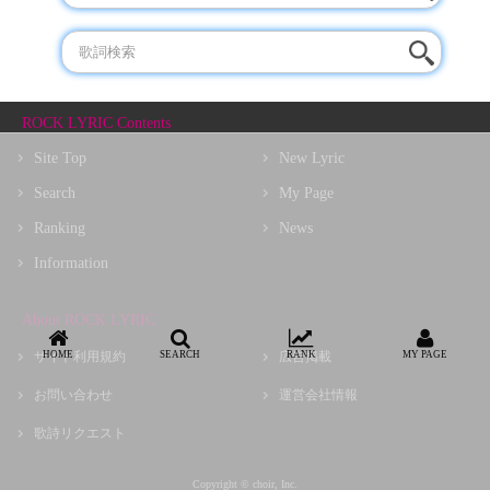
ROCK LYRIC Contents
Site Top
New Lyric
Search
My Page
Ranking
News
Information
About ROCK LYRIC
HOME
SEARCH
RANK
MY PAGE
サイト利用規約
広告掲載
お問い合わせ
運営会社情報
歌詩リクエスト
Copyright © choir, Inc.