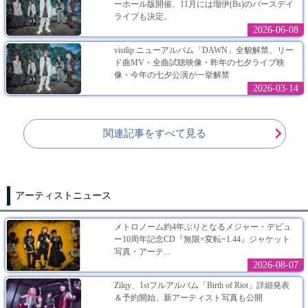
ーホール版開催、11月には瑠伊(Bs)のバースデイ
ライブも決定。
2026-06-08
vistlip ニューアルバム「DAWN」全貌解禁、リー
ド曲MV・全曲試聴映像・昨年の七夕ライブ映
像・今年の七夕公演が一挙解禁
2026-03-14
関連記事をすべて見る
アーティストニュース
メトロノーム約4年ぶりとなるメジャー・デビュ
ー10周年記念CD『無限×変転=1.44』ジャケット
写真・アーテ...
2026-08-07
Zilqy、1stフルアルバム「Birth of Riot」詳細発表
＆予約開始、新アーティスト写真も公開