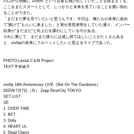
の口から明確に“20周年”という言葉も飛び出していたことを踏まえても、
ここをまたスタートとして、しっかりと未来を見ていることを窺い知れ
ることができた。
「まだまだ夢を見ていたいと思うんです。今日は、俺たちの未来に改め
て“賭けて”もらいに来ました」と智が意思表明をしていた通り、メンバー
自身が“まだまだ”と向上心を露わにしている今がある。
それに乗じて、まだまだ彼らには成し得てほしいことがたくさんある
と、vistlipの未来にフルベットしたいと思えるライブであった。
PHOTO:Lestat C＆M Project
TEXT:平井綾子
vistlip 18th Anniversary LIVE［Bet On The Ouroboros］
2025年7月7日（月） Zepp DiverCity TOKYO
SET LIST
SE
1. OVER TIME
2. BET
3. Dolly
4. HEART ch.
5. Dead Cherry