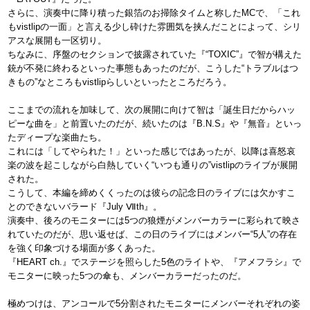
さらに、演奏中に降り積った銀箔のお掃除タイムと称したMCで、「これ
もvistlipの一面」と言える少し砕けた雰囲気を挟んだことによって、シリ
アスな展開も一区切り。
ちなみに、序盤のセクションで披露されていた『“TOXIC”』で智が構えた
銃が不発に終わるといった事態もあったのだが、こうした“トラブルはつ
きもの”なところもvistlipらしいといったところだろう。
ここまでの流れを加味して、次の展開に向けて智は「誕生日だからハッ
ピーな曲を」と前置いたのだが、続いたのは『B.N.S』や『無音』といっ
たディープな楽曲たち。
これには「してやられた！」といった感じではあったが、以降は喜怒哀
楽の波を起こしながら白熱していく“いつも通りの”vistlipのライブが展開
された。
こうして、本編を締めくくったのは彼らの記念日のライブには欠かすこ
とのできないバラード『July Ⅶth』。
演奏中、後ろのモニターには5つの狼煙がメンバーカラーに彩られて映さ
れていたのだが、思い返せば、この日のライブにはメンバー“5人”の存在
を強く印象づける場面が多くあった。
『HEART ch.』でステージを照らした5色のライトや、『アメフラシ』で
モニターに映った5つの傘も、メンバーカラーだったのだ。
極めつけは、アンコールで5分割されたモニターにメンバーそれぞれの姿