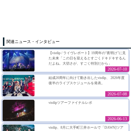
関連ニュース・インタビュー
【vistlip / ライヴレポート】19周年の“夜明け”に見
た未来「この日を迎えるとすごくドキドキするん
だよね。大切さが、すごく特別だから」
2026-07-10
結成20周年に向けて動き出したvistlip、 2026年度
後半のライブスケジュールを発表。
2026-07-08
vistlipツアーファイナルレポ
2026-06-13
vistlip、8月に大手町三井ホールで「DAWN]ツア