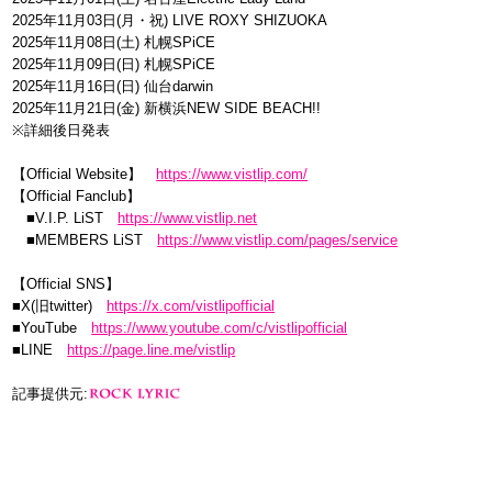
2025年11月03日(月・祝) LIVE ROXY SHIZUOKA
2025年11月08日(土) 札幌SPiCE
2025年11月09日(日) 札幌SPiCE
2025年11月16日(日) 仙台darwin
2025年11月21日(金) 新横浜NEW SIDE BEACH!!
※詳細後日発表
【Official Website】
https://www.vistlip.com/
【Official Fanclub】
■V.I.P. LiST
https://www.vistlip.net
■MEMBERS LiST
https://www.vistlip.com/pages/service
【Official SNS】
■X(旧twitter)
https://x.com/vistlipofficial
■YouTube
https://www.youtube.com/c/vistlipofficial
■LINE
https://page.line.me/vistlip
記事提供元: