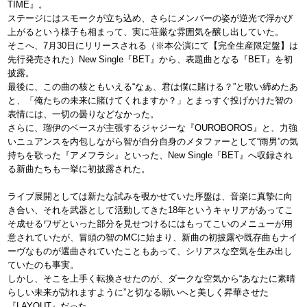
TIME』。
ステージにはスモークが立ち込め、さらにメンバーの姿が逆光で浮かび
上がるという様子も相まって、実に荘厳な雰囲気を醸し出していた。
そこへ、7月30日にリリースされる（※本公演にて【完全生産限定盤】は
先行発売された）New Single『BET』から、表題曲となる『BET』を初
披露。
最後に、この曲の核ともいえる“なぁ、君は僕に賭ける？”と歌い締めたあ
と、「俺たちの未来に賭けてくれますか？」とまっすぐ投げかけた智の
表情には、一切の曇りなどなかった。
さらに、瑠伊のベースが主張するジャジーな『OUROBOROS』と、力強
いニュアンスを内包しながら智が自分自身のメタファーとして“雨男”の気
持ちを歌った『アメフラシ』といった、New Single『BET』へ収録され
る新曲たちも一挙に初披露された。
ライブ展開としては新たな試みを覗かせていた序盤は、音楽に真摯に向
き合い、それを武器として活動してきた18年というキャリアがあってこ
そ成せるワザといった部分を見せつけるにはもってこいのメニューが用
意されていたが、冒頭の智のMCに始まり、新曲の初披露や既存曲もナイ
ーヴなものが選曲されていたこともあって、シリアスな空気を生み出し
ていたのも事実。
しかし、そこを上手く転換させたのが、ダークな空気から“あなたに素晴
らしい未来が訪れますように”と切なる願いへと美しく昇華させた
『LAYOUT』だった。