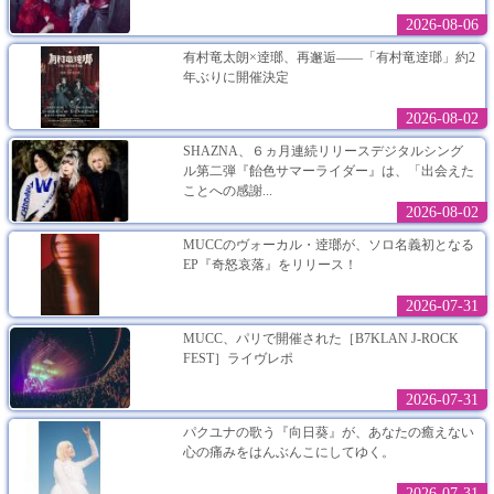
2026-08-06
有村竜太朗×逹瑯、再邂逅――「有村竜逹瑯」約2
年ぶりに開催決定
2026-08-02
SHAZNA、６ヵ月連続リリースデジタルシング
ル第二弾『飴色サマーライダー』は、「出会えた
ことへの感謝...
2026-08-02
MUCCのヴォーカル・逹瑯が、ソロ名義初となる
EP『奇怒哀落』をリリース！
2026-07-31
MUCC、パリで開催された［B7KLAN J-ROCK
FEST］ライヴレポ
2026-07-31
パクユナの歌う『向日葵』が、あなたの癒えない
心の痛みをはんぶんこにしてゆく。
2026-07-31