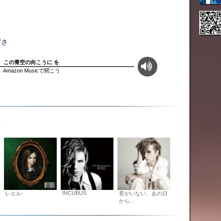
ずさ
この青空の向こうに を
Amazon Musicで聞こう
ム
INCUBUS
L-エル-
君がいない、あの日
から…