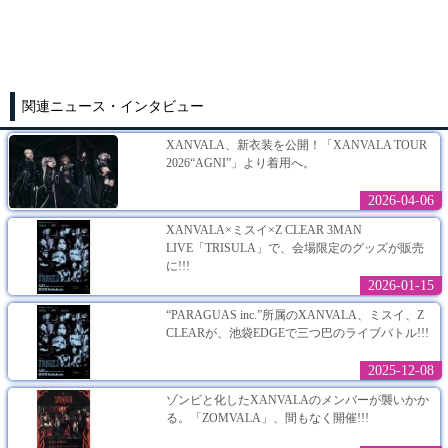
関連ニュース・インタビュー
XANVALA、新衣装を公開！「XANVALA TOUR
2026“AGNI”」より着用へ。
2026-04-06
XANVALA×ミスイ×Z CLEAR 3MAN
LIVE「TRISULA」で、会場限定のグッズが販売
に!!!
2026-01-15
“PARAGUAS inc.”所属のXANVALA、ミスイ、Z
CLEARが、池袋EDGEで三つ巴のライブバトル!!!
2025-12-08
ゾンビと化したXANVALAのメンバーが襲いかか
る。「ZOMVALA」、間もなく開催!!!