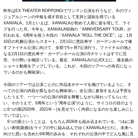
昨年はEX THEATER ROPPONGIでワンマン公演を行うなど、今のヴィ
ジュアルシーンの中核を成す存在として支持と認知を得ている
XANVALA。1月といえば、XANVALAが初めて人前に姿を現して、ライ
ブを行った月。今年も、XANVALA恒例の「ANNIVERSARY TOUR」が
行われる。6周年を祝う今回の「XANVALA "ROLL THE DICE"」は、1月
10日の札幌公演からスタート。2月1日に恵比寿ザ・ガーデンホールで催
すファイナル公演に向けて、全部で5ヶ所7公演行う。ファイナルの地と
なる2月1日の恵比寿ザ・ガーデンホール公演のSチケットはすでに完
売、その勢いを物語っている。最近、XANVALAの公式X上に、過去曲の
ショート動画をアップしている。これが、今回のツアーへの布石になっ
ているのかも興味深い。
今回のツアーでは公演ごとのに作品名やテーマを掲げているように、す
べての公演の内容が異なるのも興味深い。全公演に参加する人は予習を
したうえで、一つ一つの公演の内容を興奮しながら味わってもらいた
い。そのうえで、6周年という"周年公演"のように、サイコロの目のよう
に6つの面(2020年、2021年～)を見せていく内容になるのかも楽しみにし
ていてほしい。
6つの面ということは、もちろん2026年も組み込まれている。つねに新
しい表情(新曲)をライブの中に組み込んでゆくXANVALAだけに、未来へ
向けた思いも含めた6年間の歩みを、それぞれの公演の中でどんな風に見