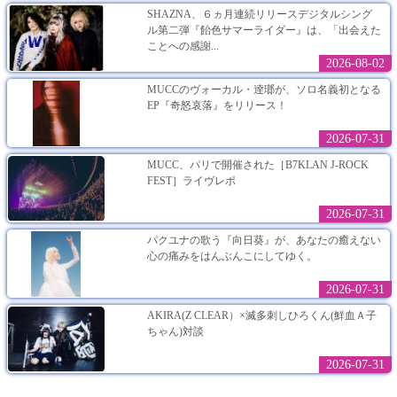
SHAZNA、６ヵ月連続リリースデジタルシング
ル第二弾『飴色サマーライダー』は、「出会えた
ことへの感謝...
2026-08-02
MUCCのヴォーカル・逹瑯が、ソロ名義初となる
EP『奇怒哀落』をリリース！
2026-07-31
MUCC、パリで開催された［B7KLAN J-ROCK
FEST］ライヴレポ
2026-07-31
パクユナの歌う『向日葵』が、あなたの癒えない
心の痛みをはんぶんこにしてゆく。
2026-07-31
AKIRA(Z CLEAR）×滅多刺しひろくん(鮮血Ａ子
ちゃん)対談
2026-07-31