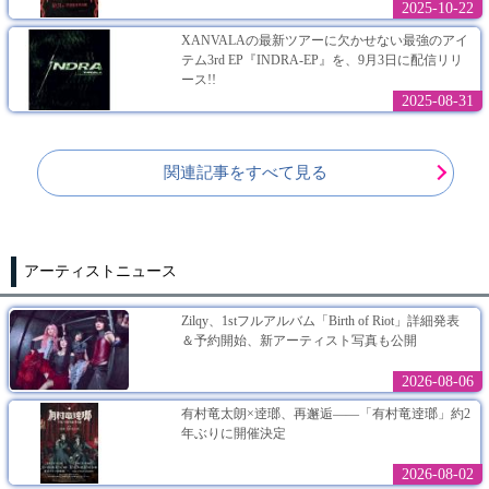
2025-10-22
XANVALAの最新ツアーに欠かせない最強のアイ
テム3rd EP『INDRA-EP』を、9月3日に配信リリ
ース!!
2025-08-31
関連記事をすべて見る
アーティストニュース
Zilqy、1stフルアルバム「Birth of Riot」詳細発表
＆予約開始、新アーティスト写真も公開
2026-08-06
有村竜太朗×逹瑯、再邂逅――「有村竜逹瑯」約2
年ぶりに開催決定
2026-08-02