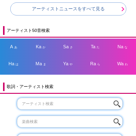
アーティストニュースをすべて見る
アーティスト50音検索
A
Ka
Sa
Ta
Na
あ
か
さ
た
な
Ha
Ma
Ya
Ra
Wa
は
ま
や
ら
わ
歌詞・アーティスト検索