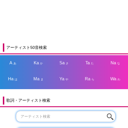
アーティスト50音検索
A
Ka
Sa
Ta
Na
あ
か
さ
た
な
Ha
Ma
Ya
Ra
Wa
は
ま
や
ら
わ
歌詞・アーティスト検索