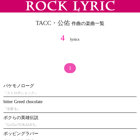
TACC・公佑
作曲の楽曲一覧
4
lyrics
1
バケモノローグ
『ストロボショック』
bitter Greed chocolate
『生斬る』
ボクらの英雄伝説
『Go!Go!TOKAGEX』
ポッピングラバー