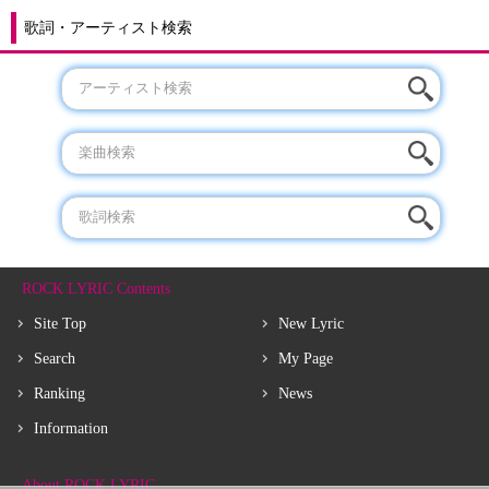
歌詞・アーティスト検索
ROCK LYRIC Contents
Site Top
New Lyric
Search
My Page
Ranking
News
Information
About ROCK LYRIC