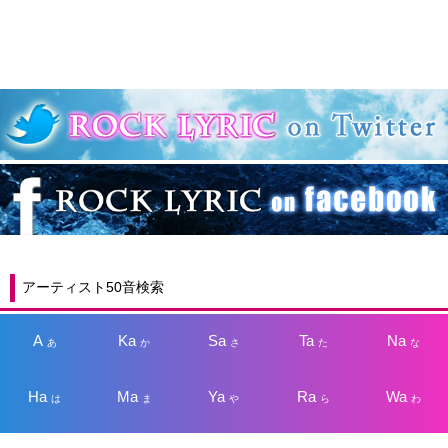
アーティスト50音検索
A
Ka
Sa
Ta
Na
あ
か
さ
た
な
Ha
Ma
Ya
Ra
Wa
は
ま
や
ら
わ