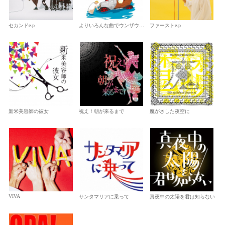
セカンドe.p
よりいろんな曲でウンザウンザを踊ってみた
ファーストe.p
新米美容師の彼女
祝え！朝が来るまで
魔がさした夜空に
VIVA
サンタマリアに乗って
真夜中の太陽を君は知らない