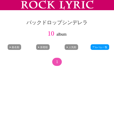
バックドロップシンデレラ
10
album
曲名順
新着順
人気順
アルバム一覧
1