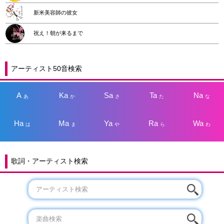
新米美容師の彼女
祝え！朝が来るまで
アーティスト50音検索
A
Ka
Sa
Ta
Na
あ
か
さ
た
な
Ha
Ma
Ya
Ra
Wa
は
ま
や
ら
わ
歌詞・アーティスト検索