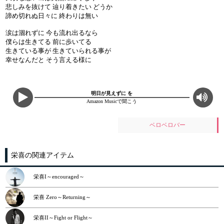
悲しみを抜けて 辿り着きたい どうか
諦め切れぬ日々に 終わりは無い
涙は涸れずに 今も流れ出るなら
僕らは生きてる 前に歩いてる
生きている事が 生きていられる事が
幸せなんだと そう言える様に
明日が見えずに を
Amazon Musicで聞こう
ベロベロバー
栄喜の関連アイテム
栄喜I～encouraged～
栄喜 Zero～Returning～
栄喜II～Fight or Flight～