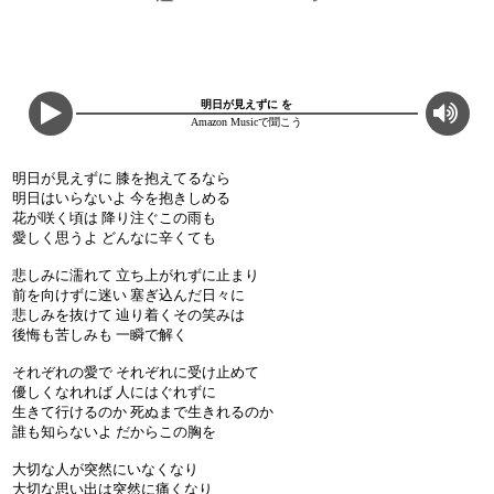
明日が見えずに を
Amazon Musicで聞こう
明日が見えずに 膝を抱えてるなら
明日はいらないよ 今を抱きしめる
花が咲く頃は 降り注ぐこの雨も
愛しく思うよ どんなに辛くても
悲しみに濡れて 立ち上がれずに止まり
前を向けずに迷い 塞ぎ込んだ日々に
悲しみを抜けて 辿り着くその笑みは
後悔も苦しみも 一瞬で解く
それぞれの愛で それぞれに受け止めて
優しくなれれば 人にはぐれずに
生きて行けるのか 死ぬまで生きれるのか
誰も知らないよ だからこの胸を
大切な人が突然にいなくなり
大切な思い出は突然に痛くなり