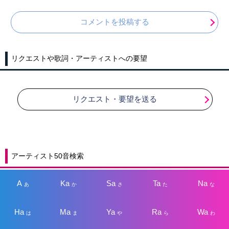
コメントを投稿する
リクエストや歌詞・アーティストへの要望
リクエスト・要望を送る
アーティスト50音検索
A
Ka
Sa
Ta
Na
あ
か
さ
た
な
Ha
Ma
Ya
Ra
Wa
は
ま
や
ら
わ