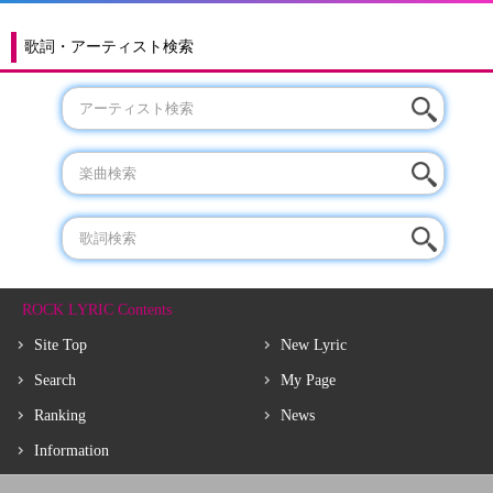
歌詞・アーティスト検索
ROCK LYRIC Contents
Site Top
New Lyric
Search
My Page
Ranking
News
Information