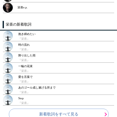
栄喜e.p.
栄喜の新着歌詞
抱き締めたい
『栄喜』
時の流れ
『栄喜』
降り出した雨
『栄喜』
一輪の花束
『栄喜』
愛を言葉で
『栄喜』
あのゴール成し遂げる所まで
『栄喜』
Stop
『栄喜』
新着歌詞をすべて見る