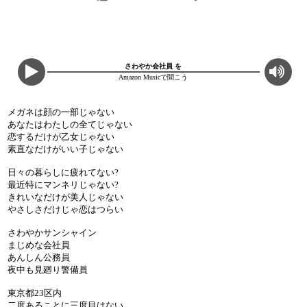
さわやか会社員 を
Amazon Musicで聞こう
メガネは顔の一部じゃない
あなたはわたしの全てじゃない
恋するだけが乙女じゃない
素直なだけがいい子じゃない
日々の暮らしに疲れてない?
最近特にマンネリじゃない?
きれいなだけが美人じゃない
やさしさだけじゃ恋はつらい
さわやかサンシャイン
まじめな会社員
あんしん公務員
夜中も見廻り警備員
東京都23区内
二度あることに三度目はない