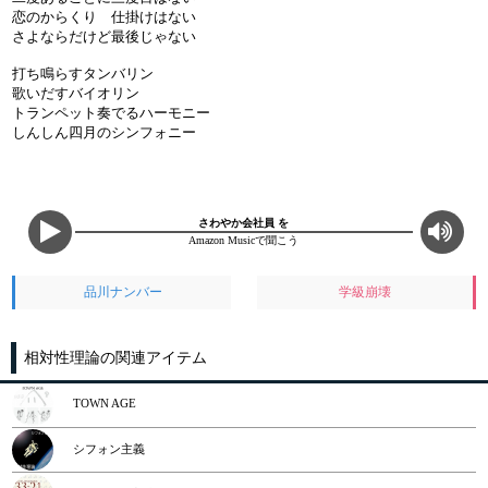
恋のからくり 仕掛けはない
さよならだけど最後じゃない
打ち鳴らすタンバリン
歌いだすバイオリン
トランペット奏でるハーモニー
しんしん四月のシンフォニー
さわやか会社員 を
Amazon Musicで聞こう
品川ナンバー
学級崩壊
相対性理論の関連アイテム
TOWN AGE
シフォン主義