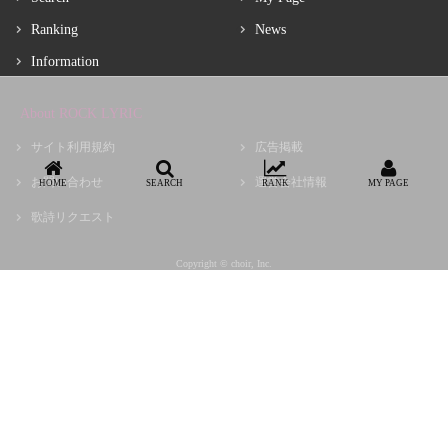
Ranking
News
Information
About ROCK LYRIC
サイト利用規約
広告掲載
お問い合わせ
運営会社情報
HOME
SEARCH
RANK
MY PAGE
歌詩リクエスト
Copyright © choir, Inc.