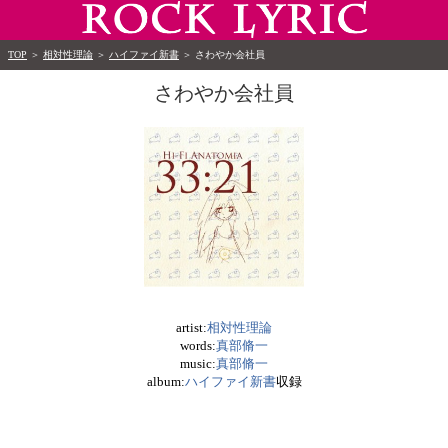
TOP
＞
相対性理論
＞
ハイファイ新書
＞
さわやか会社員
さわやか会社員
artist:
相対性理論
words:
真部脩一
music:
真部脩一
album:
ハイファイ新書
収録