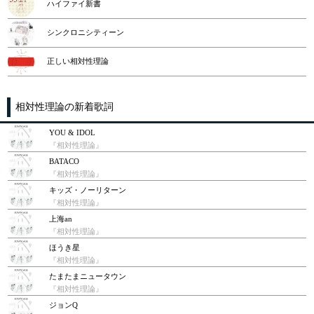
ハイファイ新書
シンクロニシティーン
正しい相対性理論
相対性理論の新着歌詞
YOU & IDOL
『相対性理論』
BATACO
『相対性理論』
キッズ・ノーリターン
『相対性理論』
上海an
『相対性理論』
ほうき星
『相対性理論』
たまたまニュータウン
『相対性理論』
ジョンQ