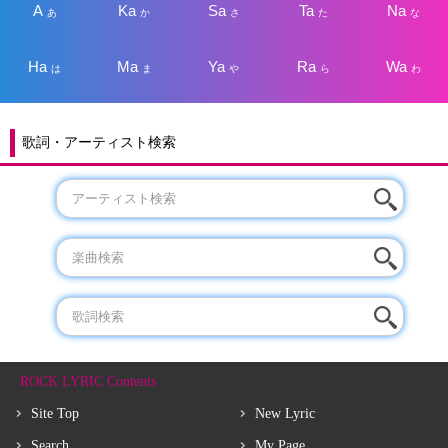
A
Ka
Sa
Ta
Na
あ
か
さ
た
な
Ha
Ma
Ya
Ra
Wa
は
ま
や
ら
わ
歌詞・アーティスト検索
ROCK LYRIC Contents
Site Top
New Lyric
Search
My Page