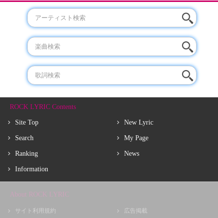
ROCK LYRIC Contents
Site Top
New Lyric
Search
My Page
Ranking
News
Information
About ROCK LYRIC
サイト利用規約
広告掲載