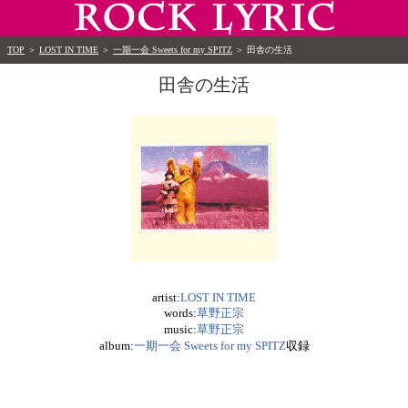
TOP
＞
LOST IN TIME
＞
一期一会 Sweets for my SPITZ
＞
田舎の生活
田舎の生活
artist:
LOST IN TIME
words:
草野正宗
music:
草野正宗
album:
一期一会 Sweets for my SPITZ
収録