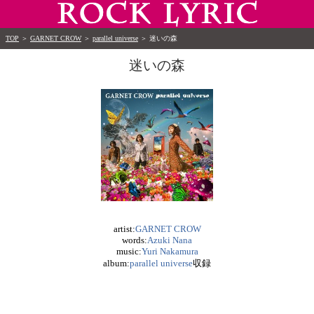
TOP
＞
GARNET CROW
＞
parallel universe
＞
迷いの森
迷いの森
artist:
GARNET CROW
words:
Azuki Nana
music:
Yuri Nakamura
album:
parallel universe
収録