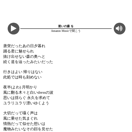
迷いの森 を
Amazon Musicで聞こう
唐突だったあの日夕暮れ
踊る君に魅せられ
抜け出せない森の奥へと
続く道を辿ったみたいだった
行きはよい 帰りはない
此処では時も刻めない
夜半(よわ) 月明かり
風に翻る木々と白いdressの波
思いは揺らぐ 永久を求めて
ユラリユラリ漂いゆくよう
大切だって囁く声は
風に乗せた気まぐれ
情熱だって似せた想いは
魔物みたいなその顔を見せた