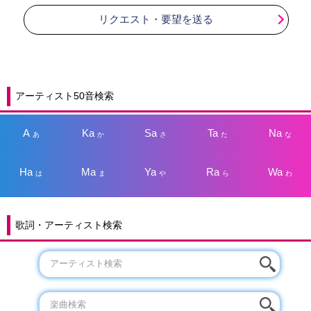
リクエスト・要望を送る
アーティスト50音検索
A
Ka
Sa
Ta
Na
あ
か
さ
た
な
Ha
Ma
Ya
Ra
Wa
は
ま
や
ら
わ
歌詞・アーティスト検索