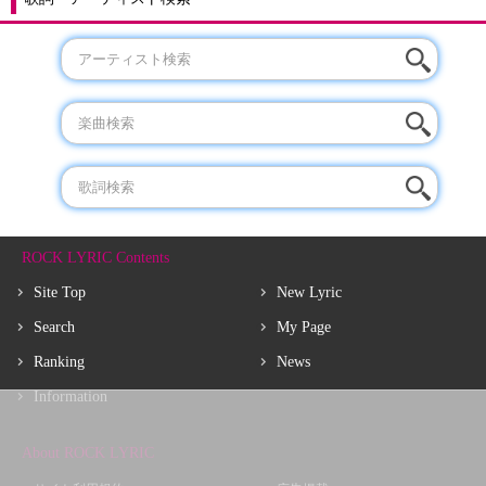
ROCK LYRIC Contents
Site Top
New Lyric
Search
My Page
Ranking
News
Information
About ROCK LYRIC