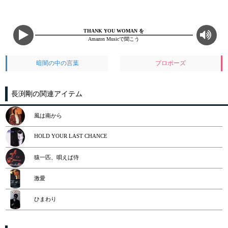
THANK YOU WOMAN を
Amazon Musicで聞こう
暗闇の中の言葉
プロポーズ
長渕剛の関連アイテム
風は南から
HOLD YOUR LAST CHANCE
猿一匹、唄えば侍
激愛
ひまわり