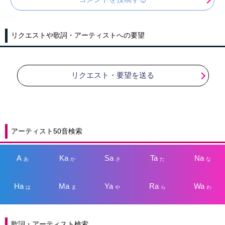
リクエストや歌詞・アーティストへの要望
リクエスト・要望を送る
アーティスト50音検索
A
Ka
Sa
Ta
Na
あ
か
さ
た
な
Ha
Ma
Ya
Ra
Wa
は
ま
や
ら
わ
歌詞・アーティスト検索