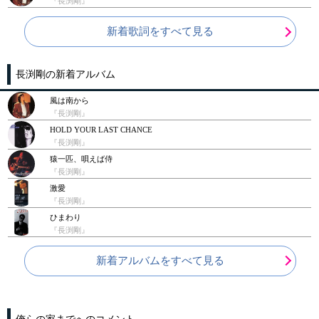
『長渕剛』
新着歌詞をすべて見る
長渕剛の新着アルバム
風は南から
『長渕剛』
HOLD YOUR LAST CHANCE
『長渕剛』
猿一匹、唄えば侍
『長渕剛』
激愛
『長渕剛』
ひまわり
『長渕剛』
新着アルバムをすべて見る
俺らの家までへのコメント