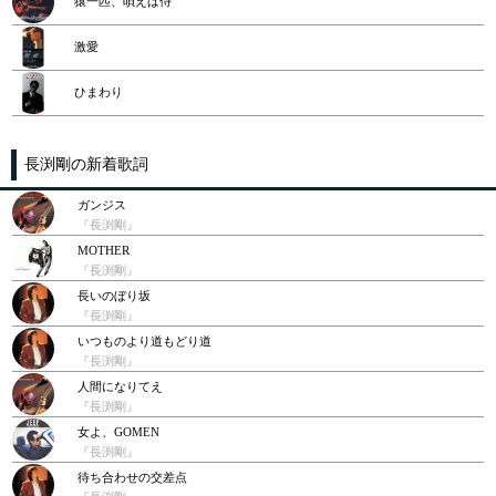
猿一匹、唄えば侍
激愛
ひまわり
長渕剛の新着歌詞
ガンジス
『長渕剛』
MOTHER
『長渕剛』
長いのぼり坂
『長渕剛』
いつものより道もどり道
『長渕剛』
人間になりてえ
『長渕剛』
女よ、GOMEN
『長渕剛』
待ち合わせの交差点