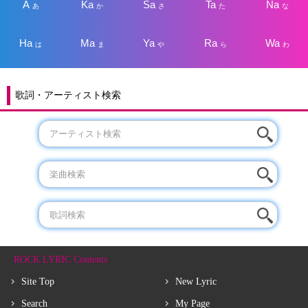
A
Ka
Sa
Ta
Na
あ
か
さ
た
な
Ha
Ma
Ya
Ra
Wa
は
ま
や
ら
わ
歌詞・アーティスト検索
ROCK LYRIC Contents
Site Top
New Lyric
Search
My Page