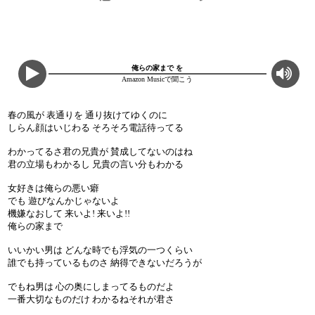
俺らの家まで を
Amazon Musicで聞こう
春の風が 表通りを 通り抜けてゆくのに
しらん顔はいじわる そろそろ電話待ってる
わかってるさ君の兄貴が 賛成してないのはね
君の立場もわかるし 兄貴の言い分もわかる
女好きは俺らの悪い癖
でも 遊びなんかじゃないよ
機嫌なおして 来いよ! 来いよ!!
俺らの家まで
いいかい男は どんな時でも浮気の一つくらい
誰でも持っているものさ 納得できないだろうが
でもね男は 心の奥にしまってるものだよ
一番大切なものだけ わかるねそれが君さ