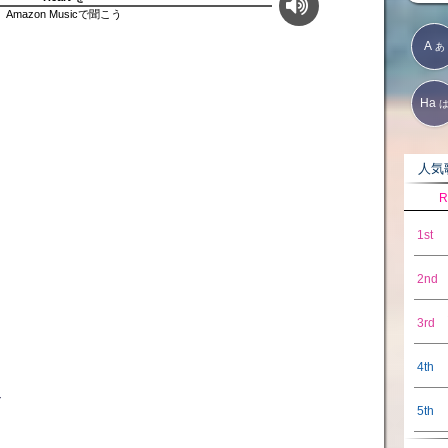
Amazon Musicで聞こう
A
あ
Ha
人気歌
R
1st
2nd
3rd
4th
な
5th