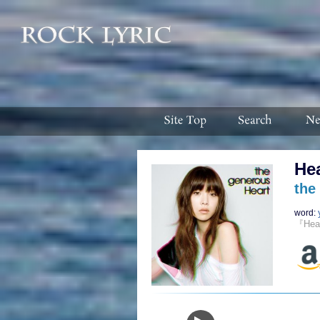
Hea
the
word:
『He