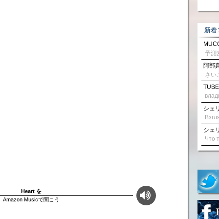
新着
MUCC
阿部真
さい
TUBE
влад
シェリル
シェリル
Heart を
Amazon Musicで聞こう