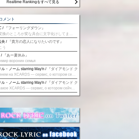
Realtime Rankingをすべて見る
コメント
 /
『フォーリングダウン』
予測変換のところが変な具合に文字化けしてませんか？
央 /
『貴方の恋人になりたいのです』
こう
 /
『あー夏休み』
имир воронин семья
・ノーム starring May'n /
『ダイアモンド クレバス/射手座☆午後九時 Don't be la
Взглянем на XCARDS — сервис, о котором сейчас говорят. Совсем недавно наткнулся о цифровой сервис XCARDS, он дает возможность создавать онлайн дебетовые карты чтобы контролировать расходы. Особенности, на которые я обратил внимание: Создание карты занимает очень короткое время. Сервис позволяет выпустить множество карт для разных целей. Поддержка работает в любое время суток включая персонального менеджера. Доступно управление без задержек — лимиты, уведомления, отчёты, статистика. На что стоит обратить внимание: Локация компании: европейская юрисдикция — перед использованием стоит уточнить, что сервис можно использовать без нарушений. Комиссии: в некоторых случаях встречаются оплаты за операции, поэтому советую просмотреть договор. Реальные кейсы: по отзывам поддержка работает быстро. Защита данных: все операции подтверждаются уведомлениями, но всегда лучше не хранить большие суммы на карте. Общее впечатление: Судя по функционалу, XCARDS может стать удобным инструментом в сфере финансов. Платформа сочетает скорость, удобство и гибкость. Как вы думаете? Пробовали ли подобные сервисы? Напишите в комментариях Виртуальные карты для бизнеса
・ノーム starring May'n /
『ダイアモンド クレバス/射手座☆午後九時 Don't be la
Что такое XCARDS — сервис, о котором сейчас говорят. Буквально на днях заметил о интересный бренд XCARDS, он помогает создавать онлайн карты чтобы управлять бюджетами. Ключевые преимущества: Выпуск занимает всего считанные минуты. Платформа даёт возможность оформить множество карт для разных целей. Есть поддержка в любое время суток включая персонального менеджера. Есть контроль без задержек — транзакции, уведомления, аналитика — всё под рукой. Возможные нюансы: Регистрация: европейская юрисдикция — желательно убедиться, что сервис можно использовать без нарушений. Финансовые условия: возможно, есть скрытые комиссии, поэтому лучше внимательно прочитать договор. Отзывы пользователей: по отзывам поддержка работает быстро. Надёжность системы: внедрены базовые меры безопасности, но всё равно советую не хранить большие суммы на карте. Вывод: В целом платформа кажется отличным помощником для маркетологов. Платформа сочетает скорость, удобство и гибкость. Как вы думаете? Пользовались ли вы XCARDS? Поделитесь опытом — будет интересно сравнить. Виртуальные карты для бизнеса