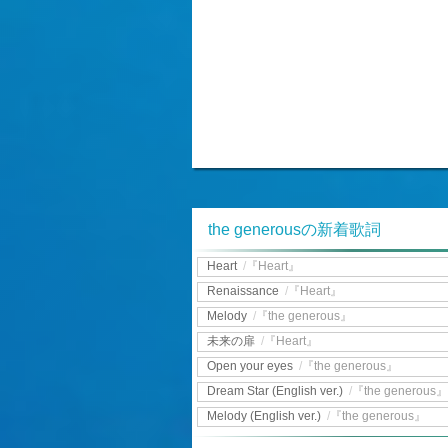
the generousの新着歌詞
Heart
/
『Heart』
Renaissance
/
『Heart』
Melody
/
『the generous』
未来の扉
/
『Heart』
Open your eyes
/
『the generous』
Dream Star (English ver.)
/
『the generous』
Melody (English ver.)
/
『the generous』