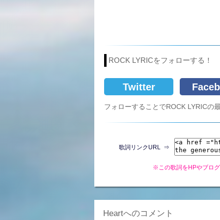
ROCK LYRICをフォローする！
Twitter
Faceb
フォローすることでROCK LYRI
歌詞リンクURL ⇒
※この歌詞をHPやブロ
Heartへのコメント