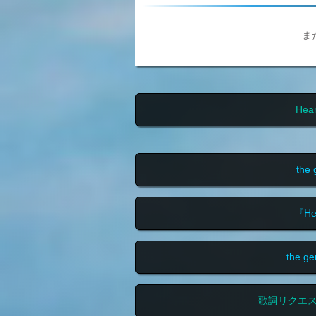
ま
He
the
『H
the 
歌詞リクエ