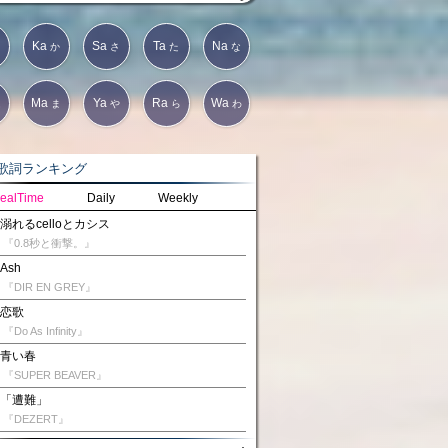
Ka
Sa
Ta
Na
か
さ
た
な
Ma
Ya
Ra
Wa
は
ま
や
ら
わ
詞ランキング
ealTime
Daily
Weekly
溺れるcelloとカシス
『0.8秒と衝撃。』
Ash
『DIR EN GREY』
恋歌
『Do As Infinity』
青い春
『SUPER BEAVER』
「遭難」
『DEZERT』