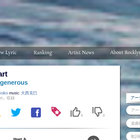
rt
 generous
yoko
大西克巳
music:
アーテ
art』収録
0
0
Heart を