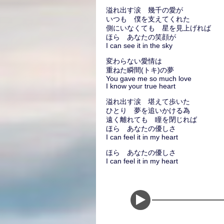
溢れ出す涙 幾千の愛が
いつも 僕を支えてくれた
側にいなくても 星を見上げれば
ほら あなたの笑顔が
I can see it in the sky
変わらない愛情は
重ねた瞬間(トキ)の夢
You gave me so much love
I know your true heart
溢れ出す涙 堪えて歩いた
ひとり 夢を追いかける為
遠く離れても 瞳を閉じれば
ほら あなたの優しさ
I can feel it in my heart
ほら あなたの優しさ
I can feel it in my heart