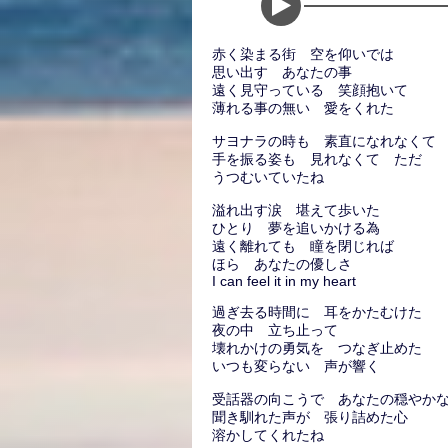
赤く染まる街 空を仰いでは
思い出す あなたの事
遠く見守っている 笑顔抱いて
薄れる事の無い 愛をくれた
サヨナラの時も 素直になれなくて
手を振る姿も 見れなくて ただ
うつむいていたね
溢れ出す涙 堪えて歩いた
ひとり 夢を追いかける為
遠く離れても 瞳を閉じれば
ほら あなたの優しさ
I can feel it in my heart
過ぎ去る時間に 耳をかたむけた
夜の中 立ち止って
壊れかけの勇気を つなぎ止めた
いつも変らない 声が響く
受話器の向こうで あなたの穏やか
聞き馴れた声が 張り詰めた心
溶かしてくれたね