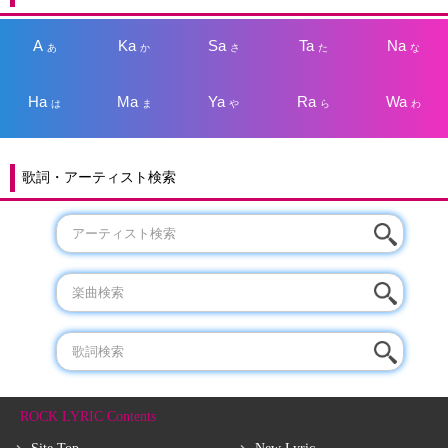
A
Ka
Sa
Ta
Na
あ
か
さ
た
な
Ha
Ma
Ya
Ra
Wa
は
ま
や
ら
わ
歌詞・アーティスト検索
ROCK LYRIC Contents