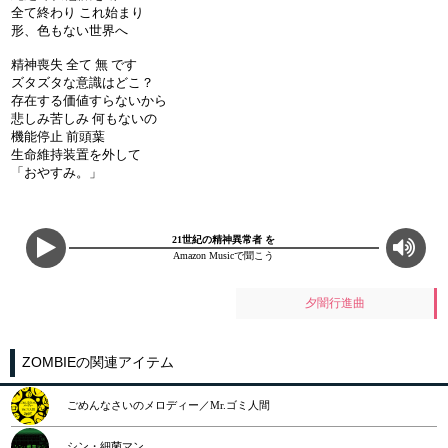
全て終わり これ始まり
形、色もない世界へ
精神喪失 全て 無 です
ズタズタな意識はどこ？
存在する価値すらないから
悲しみ苦しみ 何もないの
機能停止 前頭葉
生命維持装置を外して
「おやすみ。」
21世紀の精神異常者 を
Amazon Musicで聞こう
夕闇行進曲
ZOMBIEの関連アイテム
ごめんなさいのメロディー／Mr.ゴミ人間
シン・細菌マン