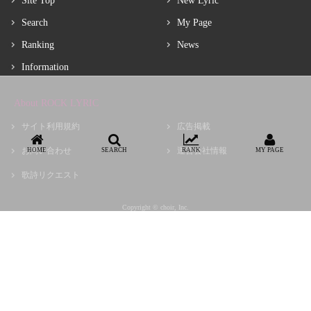
Site Top
New Lyric
Search
My Page
Ranking
News
Information
About ROCK LYRIC
サイト利用規約
広告掲載
お問い合わせ
運営会社情報
HOME
SEARCH
RANK
MY PAGE
歌詩リクエスト
Copyright © choir, Inc.