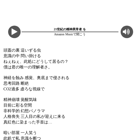
21世紀の精神異常者 を
Amazon Musicで聞こう
頭蓋の裏 這いずる虫
意識の中 問い掛ける
ねぇねぇ、此処にどうして居るの？
僕は君の唯一の理解者さ。
神経を蝕み 感覚、奥底まで侵される
思考回路 断絶
CO2過多 虚ろな視線で
精神崩壊 覚醒気味
目前に彩る空間
非科学的 幻想パノラマ
人格喪失 三人目の私が迎えに来る
真紅色に染まった手首は…
暗い部屋 一人笑う
此処で私 意識を断つ