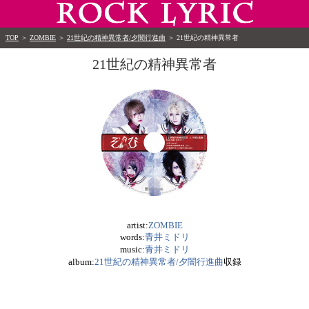
TOP
＞
ZOMBIE
＞
21世紀の精神異常者/夕闇行進曲
＞
21世紀の精神異常者
21世紀の精神異常者
artist:
ZOMBIE
words:
青井ミドリ
music:
青井ミドリ
album:
21世紀の精神異常者/夕闇行進曲
収録