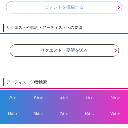
コメントを投稿する
リクエストや歌詞・アーティストへの要望
リクエスト・要望を送る
アーティスト50音検索
A
Ka
Sa
Ta
Na
あ
か
さ
た
な
Ha
Ma
Ya
Ra
Wa
は
ま
や
ら
わ