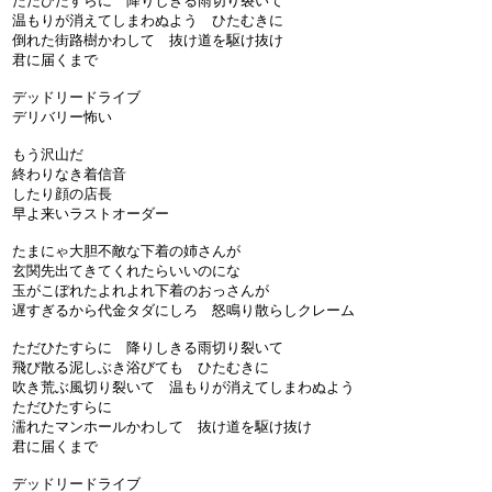
ただひたすらに 降りしきる雨切り裂いて
温もりが消えてしまわぬよう ひたむきに
倒れた街路樹かわして 抜け道を駆け抜け
君に届くまで
デッドリードライブ
デリバリー怖い
もう沢山だ
終わりなき着信音
したり顔の店長
早よ来いラストオーダー
たまにゃ大胆不敵な下着の姉さんが
玄関先出てきてくれたらいいのにな
玉がこぼれたよれよれ下着のおっさんが
遅すぎるから代金タダにしろ 怒鳴り散らしクレーム
ただひたすらに 降りしきる雨切り裂いて
飛び散る泥しぶき浴びても ひたむきに
吹き荒ぶ風切り裂いて 温もりが消えてしまわぬよう
ただひたすらに
濡れたマンホールかわして 抜け道を駆け抜け
君に届くまで
デッドリードライブ