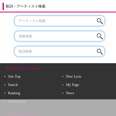
歌詞・アーティスト検索
ROCK LYRIC Contents
Site Top
New Lyric
Search
My Page
Ranking
News
Information
About ROCK LYRIC