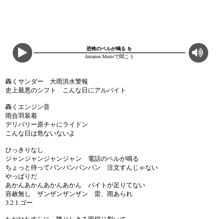
恐怖のベルが鳴る を
Amazon Musicで聞こう
轟くサンダー 大雨洪水警報
史上最悪のシフト こんな日にアルバイト
轟くエンジン音
雨合羽装着
デリバリー原チャにライドン
こんな日は危ないないよ
ひっきりなし
ジャンジャンジャンジャン 電話のベルが鳴る
ちょっと待ってバンバンバンバン 注文すんじゃない
やっぱりだ
あかんあかんあかんあかん バイトが足りてない
容赦無し ザンザンザンザン 雷、雨あられ
3.2.1.ゴー