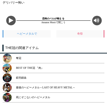
デリバリー怖い
恐怖のベルが鳴る を
Amazon Musicで聞こう
ヘビーメタルで
奇祭
THE冠の関連アイテム
奪冠
BEST OF THE冠 『肉』
鎧兜鎖血
最後のヘビーメタル～LAST OF HEAVY METAL～
死にぞこないのヘビーメタル