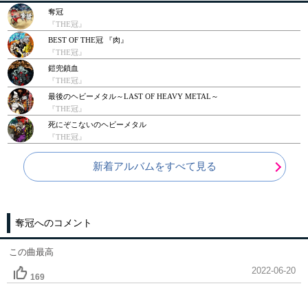
奪冠
『THE冠』
BEST OF THE冠 『肉』
『THE冠』
鎧兜鎖血
『THE冠』
最後のヘビーメタル～LAST OF HEAVY METAL～
『THE冠』
死にぞこないのヘビーメタル
『THE冠』
新着アルバムをすべて見る
奪冠へのコメント
この曲最高
2022-06-20
169