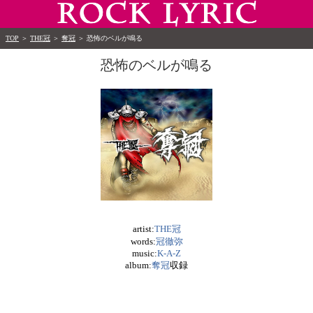
TOP
＞
THE冠
＞
奪冠
＞
恐怖のベルが鳴る
恐怖のベルが鳴る
artist:
THE冠
words:
冠徹弥
music:
K-A-Z
album:
奪冠
収録