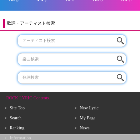
歌詞・アーティスト検索
ROCK LYRIC Contents
Site Top
New Lyric
Search
My Page
Ranking
News
Information