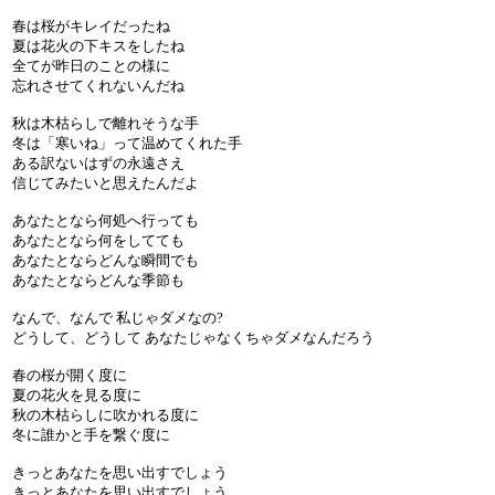
春は桜がキレイだったね
夏は花火の下キスをしたね
全てが昨日のことの様に
忘れさせてくれないんだね
秋は木枯らしで離れそうな手
冬は「寒いね」って温めてくれた手
ある訳ないはずの永遠さえ
信じてみたいと思えたんだよ
あなたとなら何処へ行っても
あなたとなら何をしてても
あなたとならどんな瞬間でも
あなたとならどんな季節も
なんで、なんで 私じゃダメなの?
どうして、どうして あなたじゃなくちゃダメなんだろう
春の桜が開く度に
夏の花火を見る度に
秋の木枯らしに吹かれる度に
冬に誰かと手を繋ぐ度に
きっとあなたを思い出すでしょう
きっとあなたを思い出すでしょう