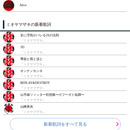
Alive
ミオヤマザキの新着歌詞
女に浮気がバレる26の法則
『ミオヤマザキ』
3D
『ミオヤマザキ』
季節と雨と涙と
『ミオヤマザキ』
オンナノホンネ
『ミオヤマザキ』
REPLAY&DESTROY
『ミオヤマザキ』
山手線ツィッター狂想曲〜小フーガト短調〜
『ミオヤマザキ』
山崎美央
『ミオヤマザキ』
新着歌詞をすべて見る