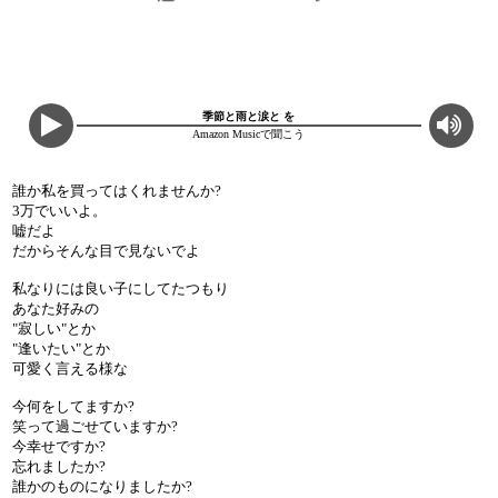
季節と雨と涙と を
Amazon Musicで聞こう
誰か私を買ってはくれませんか?
3万でいいよ。
嘘だよ
だからそんな目で見ないでよ
私なりには良い子にしてたつもり
あなた好みの
"寂しい"とか
"逢いたい"とか
可愛く言える様な
今何をしてますか?
笑って過ごせていますか?
今幸せですか?
忘れましたか?
誰かのものになりましたか?