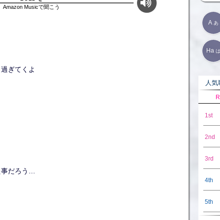
Amazon Musicで聞こう
A
あ
Ha
り過ぎてくよ
人気歌
R
1st
2nd
3rd
た事だろう…
4th
5th