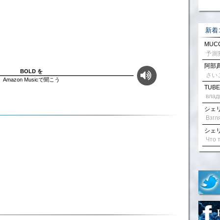
新着
MUCC
阿部真
BOLD を
さい
Amazon Musicで聞こう
TUBE
влад
シェリル
シェリル