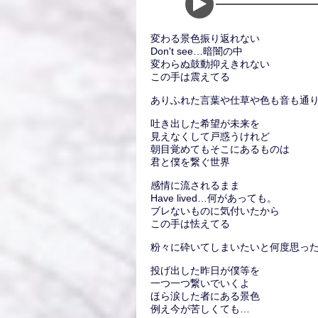
変わる景色振り返れない
Don't see…暗闇の中
変わらぬ鼓動抑えきれない
この手は震えてる
ありふれた言葉や仕草や色も音も通
吐き出した希望が未来を
見えなくして戸惑うけれど
朝目覚めてもそこにあるものは
君と僕を繋ぐ世界
感情に流されるまま
Have lived…何があっても。
ブレないものに気付いたから
この手は怯えてる
粉々に砕いてしまいたいと何度思っ
投げ出した昨日が僕等を
一つ一つ繋いでいくよ
ほら涙した者にある景色
例え今が苦しくても…