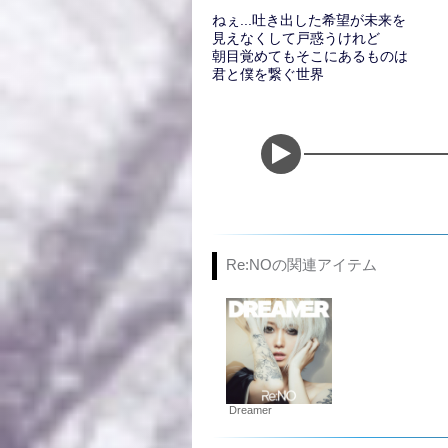
ねぇ...吐き出した希望が未来を
見えなくして戸惑うけれど
朝目覚めてもそこにあるものは
君と僕を繋ぐ世界
Re:NOの関連アイテム
Dreamer