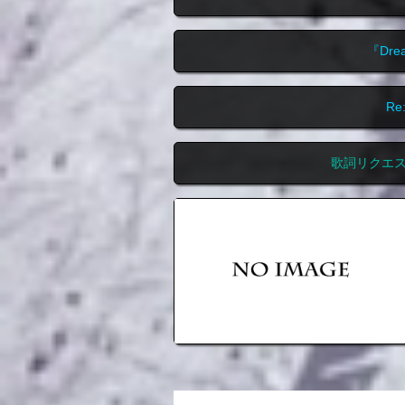
『Dr
R
歌詞リクエ