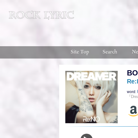
BO
Re
word:
『Dr