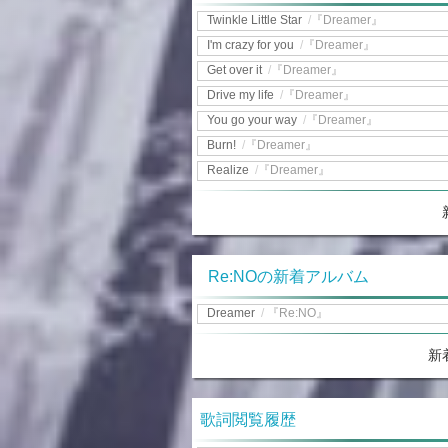
Twinkle Little Star
/
『Dreamer』
I'm crazy for you
/
『Dreamer』
Get over it
/
『Dreamer』
Drive my life
/
『Dreamer』
You go your way
/
『Dreamer』
Burn!
/
『Dreamer』
Realize
/
『Dreamer』
Re:NOの新着アルバム
Dreamer
/
『Re:NO』
新
歌詞閲覧履歴