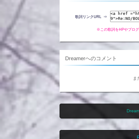
歌詞リンクURL ⇒
※この歌詞をHPやブロ
Dreamerへのコメント
ま
Dre