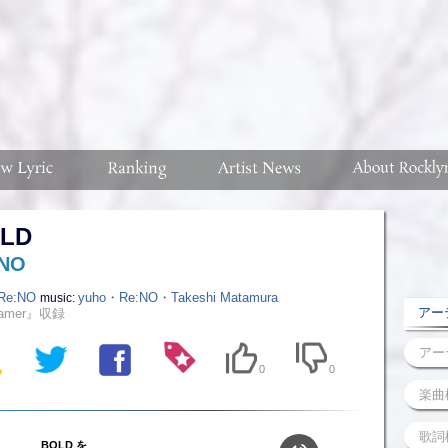
LD
:NO
Re:NO
yuho・Re:NO・Takeshi Matamura
music:
アーテ
eamer』収録
0
0
BOLD を