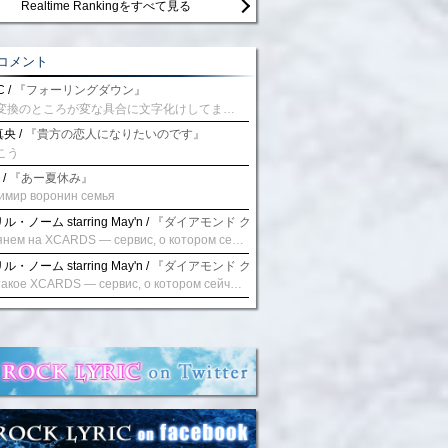
Realtime Rankingをすべて見る
コメント
 /
『フォーリングダウン』
予測変換のところが変な具合に文字化けしてませんか？
央 /
『貴方の恋人になりたいのです』
こう
 /
『あー夏休み』
имир воронин семья
・ノーム starring May'n /
『ダイアモンド クレバス/射手座☆午後九時 Don't be la
Взглянем на XCARDS — сервис, о котором сейчас говорят. Совсем недавно наткнулся о цифровой сервис XCARDS, он дает возможность создавать онлайн дебетовые карты чтобы контролировать расходы. Особенности, на которые я обратил внимание: Создание карты занимает очень короткое время. Сервис позволяет выпустить множество карт для разных целей. Поддержка работает в любое время суток включая персонального менеджера. Доступно управление без задержек — лимиты, уведомления, отчёты, статистика. На что стоит обратить внимание: Локация компании: европейская юрисдикция — перед использованием стоит уточнить, что сервис можно использовать без нарушений. Комиссии: в некоторых случаях встречаются оплаты за операции, поэтому советую просмотреть договор. Реальные кейсы: по отзывам поддержка работает быстро. Защита данных: все операции подтверждаются уведомлениями, но всегда лучше не хранить большие суммы на карте. Общее впечатление: Судя по функционалу, XCARDS может стать удобным инструментом в сфере финансов. Платформа сочетает скорость, удобство и гибкость. Как вы думаете? Пробовали ли подобные сервисы? Напишите в комментариях Виртуальные карты для бизнеса
・ノーム starring May'n /
『ダイアモンド クレバス/射手座☆午後九時 Don't be la
Что такое XCARDS — сервис, о котором сейчас говорят. Буквально на днях заметил о интересный бренд XCARDS, он помогает создавать онлайн карты чтобы управлять бюджетами. Ключевые преимущества: Выпуск занимает всего считанные минуты. Платформа даёт возможность оформить множество карт для разных целей. Есть поддержка в любое время суток включая персонального менеджера. Есть контроль без задержек — транзакции, уведомления, аналитика — всё под рукой. Возможные нюансы: Регистрация: европейская юрисдикция — желательно убедиться, что сервис можно использовать без нарушений. Финансовые условия: возможно, есть скрытые комиссии, поэтому лучше внимательно прочитать договор. Отзывы пользователей: по отзывам поддержка работает быстро. Надёжность системы: внедрены базовые меры безопасности, но всё равно советую не хранить большие суммы на карте. Вывод: В целом платформа кажется отличным помощником для маркетологов. Платформа сочетает скорость, удобство и гибкость. Как вы думаете? Пользовались ли вы XCARDS? Поделитесь опытом — будет интересно сравнить. Виртуальные карты для бизнеса