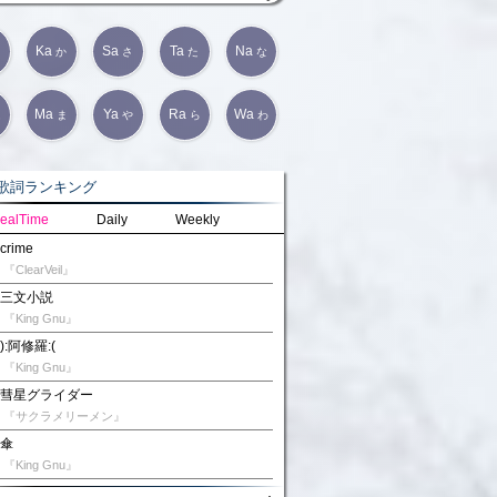
Ka
Sa
Ta
Na
か
さ
た
な
Ma
Ya
Ra
Wa
は
ま
や
ら
わ
詞ランキング
ealTime
Daily
Weekly
crime
『ClearVeil』
三文小説
『King Gnu』
):阿修羅:(
『King Gnu』
彗星グライダー
『サクラメリーメン』
傘
『King Gnu』