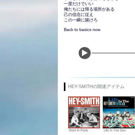
一度だけでいい
俺たちには帰る場所がある
己の信念に従え
この一瞬に賭けろ
Back to basics now
HEY-SMITHの関連アイテム
Rest In Punk
Life In The Sun