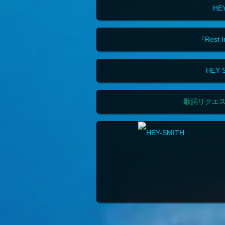
HE
『Rest
HEY
歌詞リクエ