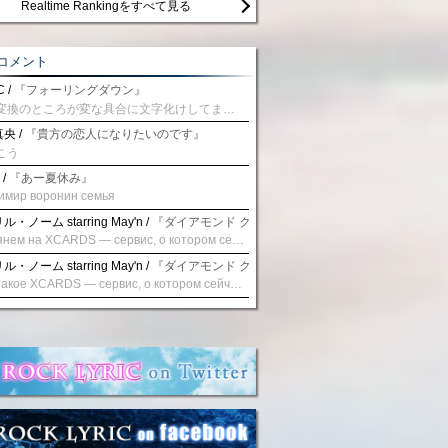
Realtime Rankingをすべて見る
コメント
 /
『フォーリングダウン』
予測変換のところが変な具合に文字化けしてませんか？
央 /
『貴方の恋人になりたいのです』
こう
 /
『あー夏休み』
имир воронин семья
・ノーム starring May'n /
『ダイアモンド クレバス/射手座☆午後九時 Don't be la
Взглянем на XCARDS — сервис, о котором сейчас говорят. Совсем недавно наткнулся о цифровой сервис XCARDS, он дает возможность создавать онлайн дебетовые карты чтобы контролировать расходы. Особенности, на которые я обратил внимание: Создание карты занимает очень короткое время. Сервис позволяет выпустить множество карт для разных целей. Поддержка работает в любое время суток включая персонального менеджера. Доступно управление без задержек — лимиты, уведомления, отчёты, статистика. На что стоит обратить внимание: Локация компании: европейская юрисдикция — перед использованием стоит уточнить, что сервис можно использовать без нарушений. Комиссии: в некоторых случаях встречаются оплаты за операции, поэтому советую просмотреть договор. Реальные кейсы: по отзывам поддержка работает быстро. Защита данных: все операции подтверждаются уведомлениями, но всегда лучше не хранить большие суммы на карте. Общее впечатление: Судя по функционалу, XCARDS может стать удобным инструментом в сфере финансов. Платформа сочетает скорость, удобство и гибкость. Как вы думаете? Пробовали ли подобные сервисы? Напишите в комментариях Виртуальные карты для бизнеса
・ノーム starring May'n /
『ダイアモンド クレバス/射手座☆午後九時 Don't be la
Что такое XCARDS — сервис, о котором сейчас говорят. Буквально на днях заметил о интересный бренд XCARDS, он помогает создавать онлайн карты чтобы управлять бюджетами. Ключевые преимущества: Выпуск занимает всего считанные минуты. Платформа даёт возможность оформить множество карт для разных целей. Есть поддержка в любое время суток включая персонального менеджера. Есть контроль без задержек — транзакции, уведомления, аналитика — всё под рукой. Возможные нюансы: Регистрация: европейская юрисдикция — желательно убедиться, что сервис можно использовать без нарушений. Финансовые условия: возможно, есть скрытые комиссии, поэтому лучше внимательно прочитать договор. Отзывы пользователей: по отзывам поддержка работает быстро. Надёжность системы: внедрены базовые меры безопасности, но всё равно советую не хранить большие суммы на карте. Вывод: В целом платформа кажется отличным помощником для маркетологов. Платформа сочетает скорость, удобство и гибкость. Как вы думаете? Пользовались ли вы XCARDS? Поделитесь опытом — будет интересно сравнить. Виртуальные карты для бизнеса