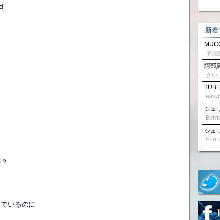
nd
新着
MUCC
阿部真
さい
TUBE
влад
シェリル
シェリル
か？
っているのに