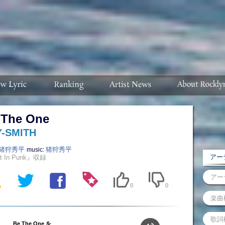
 The One
-SMITH
猪狩秀平
猪狩秀平
music:
アーテ
t In Punk』収録
0
0
Be The One を