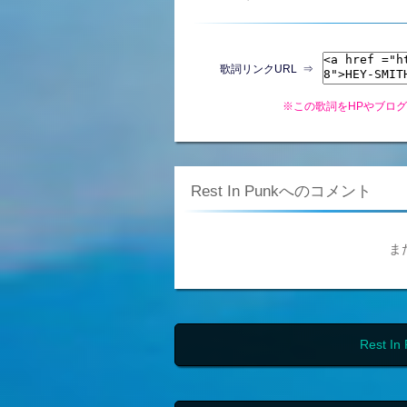
歌詞リンクURL ⇒
※この歌詞をHPやブロ
Rest In Punkへのコメント
ま
Rest 