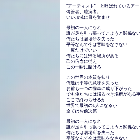
"アーティスト" と呼ばれているア
偽善者、臆病者。
いい加減に目を覚ませ
最初の一人になれ
誰が足を引っ張ってこようと関係な
俺たちは居場所を失った
平等なんて今は意味をなさない
一度だけでいい
俺たちには帰る場所がある
己の信念に従え
この一瞬に賭けろ
この世界の本質を知り
俺達は平等の意味を失った
お前も一つの歯車に成り下がった
でも俺たちには帰るべき場所がある
ここで終わらせるか
世界で最初の1人になるか
全てはお前次第
最初の一人になれ
誰が足を引っ張ってこようと関係な
俺たちは居場所を失った
平等なんて今は意味をなさない