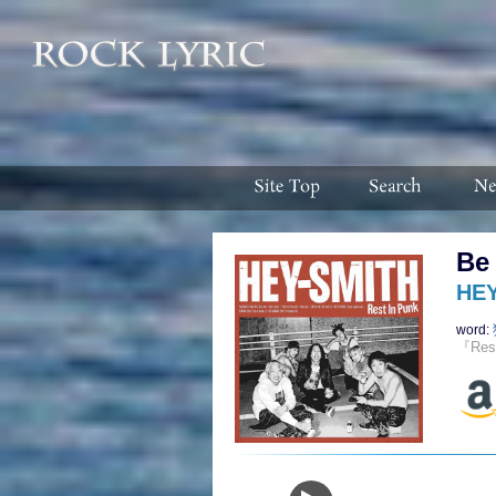
Be
HEY
word:
『Res