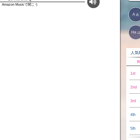
Amazon Musicで聞こう
A
あ
Ha
人気歌
R
1st
2nd
3rd
4th
5th