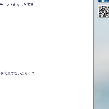
ーティスト面をした者達
い
事を忘れてないだろう？
い