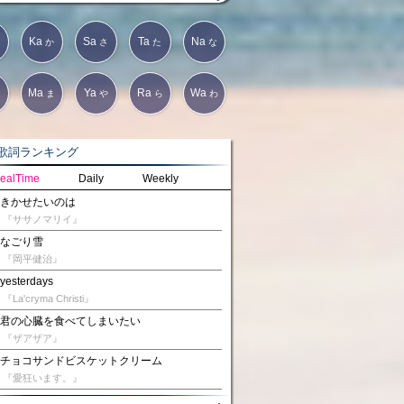
Ka
Sa
Ta
Na
か
さ
た
な
Ma
Ya
Ra
Wa
は
ま
や
ら
わ
詞ランキング
ealTime
Daily
Weekly
きかせたいのは
『ササノマリイ』
なごり雪
『岡平健治』
yesterdays
『La'cryma Christi』
君の心臓を食べてしまいたい
『ザアザア』
チョコサンドビスケットクリーム
『愛狂います。』