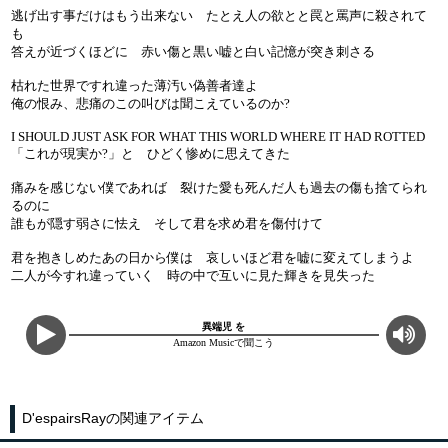
逃げ出す事だけはもう出来ない たとえ人の欲とと罠と罵声に殺されて
も
答えが近づくほどに 赤い傷と黒い嘘と白い記憶が突き刺さる
枯れた世界ですれ違った薄汚い偽善者達よ
俺の恨み、悲痛のこの叫びは聞こえているのか?
I SHOULD JUST ASK FOR WHAT THIS WORLD WHERE IT HAD ROTTED
「これが現実か?」と ひどく惨めに思えてきた
痛みを感じない僕であれば 裂けた愛も死んだ人も過去の傷も捨てられ
るのに
誰もが隠す弱さに怯え そして君を求め君を傷付けて
君を抱きしめたあの日から僕は 哀しいほど君を嘘に変えてしまうよ
二人が今すれ違っていく 時の中で互いに見た輝きを見失った
異端児 を
Amazon Musicで聞こう
D'espairsRayの関連アイテム