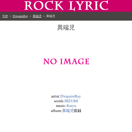
TOP
＞
D'espairsRay
＞
異端児
＞
異端児
異端児
artist:
D'espairsRay
words:
HIZUMI
music:
Karyu
album:
異端児
収録