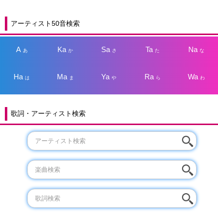
アーティスト50音検索
A
Ka
Sa
Ta
Na
あ
か
さ
た
な
Ha
Ma
Ya
Ra
Wa
は
ま
や
ら
わ
歌詞・アーティスト検索