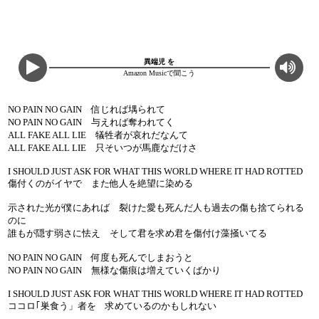
異端児 を
Amazon Musicで聞こう
NO PAIN NO GAIN 信じれば堣られて
NO PAIN NO GAIN 与えれば奪われてく
ALL FAKE ALL LIE 犠牲者が哀れだなんて
ALL FAKE ALL LIE 只そいつが馬鹿なだけさ
I SHOULD JUST ASK FOR WHAT THIS WORLD WHERE IT HAD ROTTED
傷付くのがイヤで また他人を絶望に染める
示された光が僕にあれば 裂けた愛も死んだ人も過去の傷も捨てられる
のに
誰もが隠す弱さに怯え そして君を求め君を傷付け藻掻いてる
NO PAIN NO GAIN 何度も死んでしまおうと
NO PAIN NO GAIN 無様な傷痕は増えていくばかり
I SHOULD JUST ASK FOR WHAT THIS WORLD WHERE IT HAD ROTTED
ココロ｢巣食う」者を 求めているのかもしれない