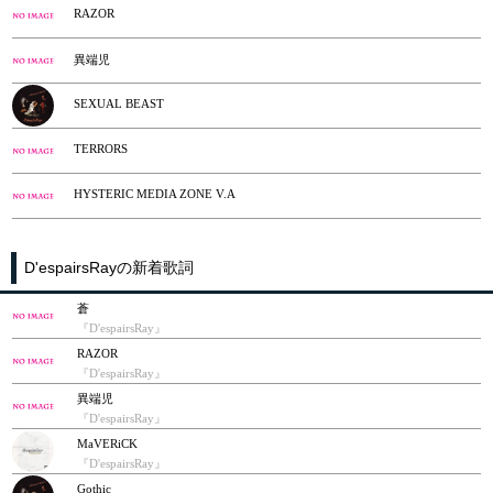
RAZOR
異端児
SEXUAL BEAST
TERRORS
HYSTERIC MEDIA ZONE V.A
D'espairsRayの新着歌詞
蒼
『D'espairsRay』
RAZOR
『D'espairsRay』
異端児
『D'espairsRay』
MaVERiCK
『D'espairsRay』
Gothic