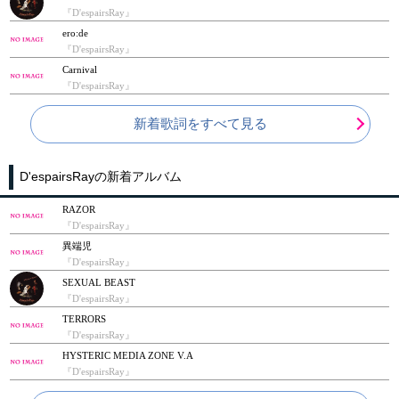
『D'espairsRay』
ero:de
『D'espairsRay』
Carnival
『D'espairsRay』
新着歌詞をすべて見る
D'espairsRayの新着アルバム
RAZOR
『D'espairsRay』
異端児
『D'espairsRay』
SEXUAL BEAST
『D'espairsRay』
TERRORS
『D'espairsRay』
HYSTERIC MEDIA ZONE V.A
『D'espairsRay』