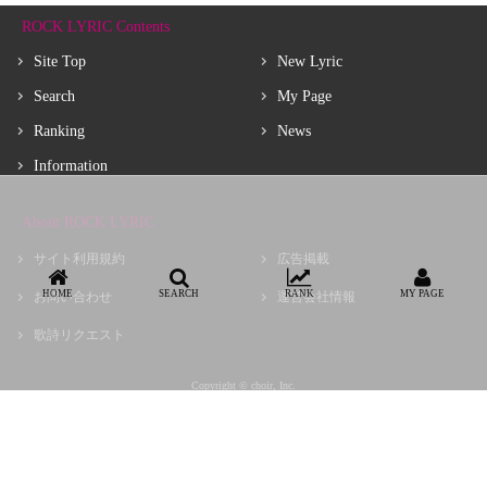
ROCK LYRIC Contents
Site Top
New Lyric
Search
My Page
Ranking
News
Information
About ROCK LYRIC
サイト利用規約
広告掲載
HOME
SEARCH
RANK
MY PAGE
お問い合わせ
運営会社情報
歌詩リクエスト
Copyright © choir, Inc.